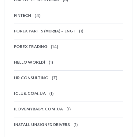
EMPLOYEE RELATIONS
(8)
FINTECH
(4)
FOREX PART 6 (МОРДА) – ENG 1
(1)
FOREX TRADING
(14)
HELLO WORLD!
(1)
HR CONSULTING
(7)
ICLUB.COM.UA
(1)
ILOVEMYBABY.COM.UA
(1)
INSTALL UNSIGNED DRIVERS
(1)