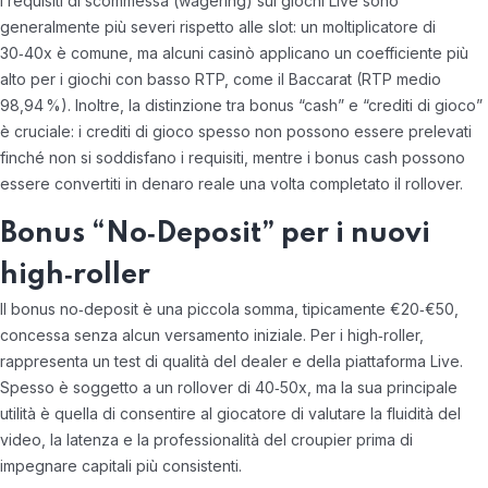
I requisiti di scommessa (wagering) sui giochi Live sono
generalmente più severi rispetto alle slot: un moltiplicatore di
30‑40x è comune, ma alcuni casinò applicano un coefficiente più
alto per i giochi con basso RTP, come il Baccarat (RTP medio
98,94 %). Inoltre, la distinzione tra bonus “cash” e “crediti di gioco”
è cruciale: i crediti di gioco spesso non possono essere prelevati
finché non si soddisfano i requisiti, mentre i bonus cash possono
essere convertiti in denaro reale una volta completato il rollover.
Bonus “No‑Deposit” per i nuovi
high‑roller
Il bonus no‑deposit è una piccola somma, tipicamente €20‑€50,
concessa senza alcun versamento iniziale. Per i high‑roller,
rappresenta un test di qualità del dealer e della piattaforma Live.
Spesso è soggetto a un rollover di 40‑50x, ma la sua principale
utilità è quella di consentire al giocatore di valutare la fluidità del
video, la latenza e la professionalità del croupier prima di
impegnare capitali più consistenti.