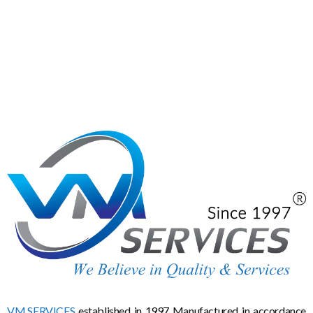
V.M.SERVICES
established in 1997 Manufactured in accordance