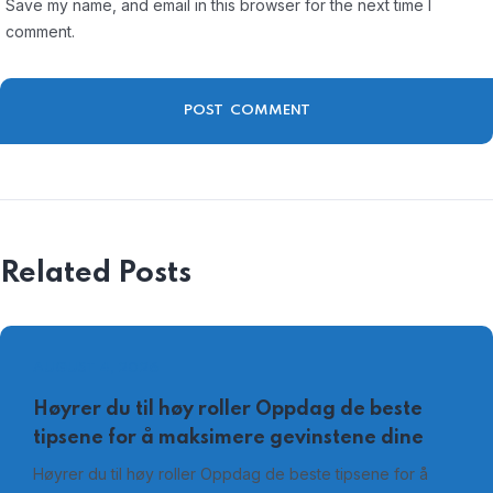
Save my name, and email in this browser for the next time I
comment.
Related Posts
AUGUST 4, 2026
Høyrer du til høy roller Oppdag de beste
tipsene for å maksimere gevinstene dine
Høyrer du til høy roller Oppdag de beste tipsene for å