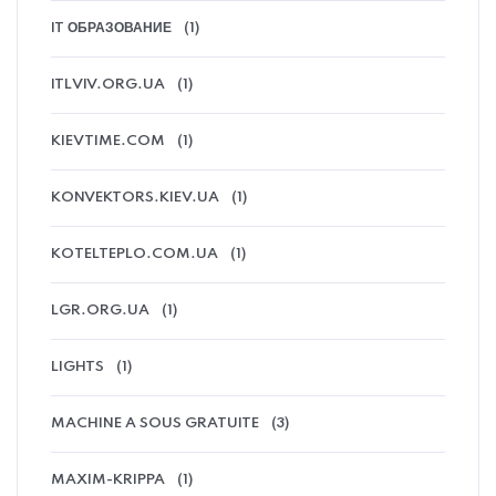
IT ОБРАЗОВАНИЕ
(1)
ITLVIV.ORG.UA
(1)
KIEVTIME.COM
(1)
KONVEKTORS.KIEV.UA
(1)
KOTELTEPLO.COM.UA
(1)
LGR.ORG.UA
(1)
LIGHTS
(1)
MACHINE A SOUS GRATUITE
(3)
MAXIM-KRIPPA
(1)