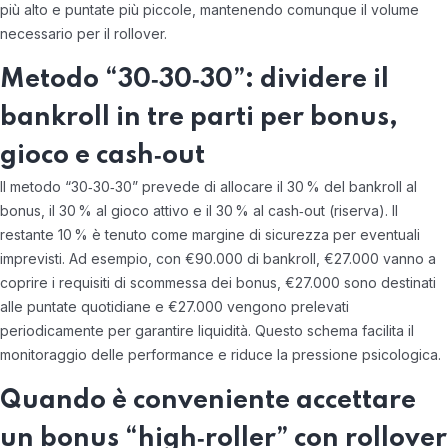
più alto e puntate più piccole, mantenendo comunque il volume
necessario per il rollover.
Metodo “30‑30‑30”: dividere il
bankroll in tre parti per bonus,
gioco e cash‑out
Il metodo “30‑30‑30” prevede di allocare il 30 % del bankroll al
bonus, il 30 % al gioco attivo e il 30 % al cash‑out (riserva). Il
restante 10 % è tenuto come margine di sicurezza per eventuali
imprevisti. Ad esempio, con €90.000 di bankroll, €27.000 vanno a
coprire i requisiti di scommessa dei bonus, €27.000 sono destinati
alle puntate quotidiane e €27.000 vengono prelevati
periodicamente per garantire liquidità. Questo schema facilita il
monitoraggio delle performance e riduce la pressione psicologica.
Quando è conveniente accettare
un bonus “high‑roller” con rollover