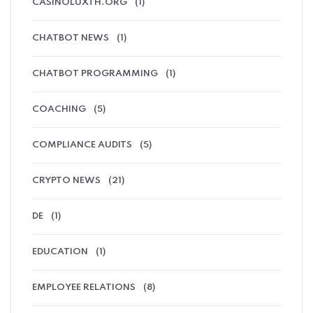
CASINOLUXTH.ORG
(1)
CHATBOT NEWS
(1)
CHATBOT PROGRAMMING
(1)
COACHING
(5)
COMPLIANCE AUDITS
(5)
CRYPTO NEWS
(21)
DE
(1)
EDUCATION
(1)
EMPLOYEE RELATIONS
(8)