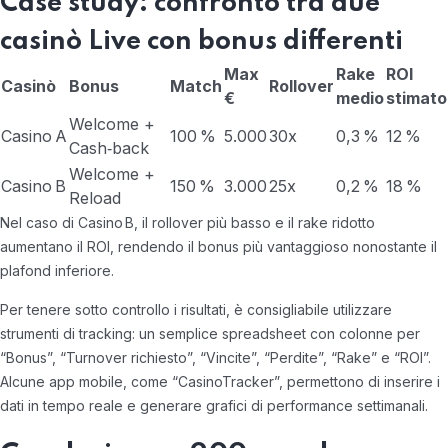
Case study: confronto tra due
casinò Live con bonus differenti
Max
Rake
ROI
Casinò
Bonus
Match
Rollover
€
medio
stimato
Welcome +
Casino A
100 %
5.000
30x
0,3 %
12 %
Cash‑back
Welcome +
Casino B
150 %
3.000
25x
0,2 %
18 %
Reload
Nel caso di Casino B, il rollover più basso e il rake ridotto
aumentano il ROI, rendendo il bonus più vantaggioso nonostante il
plafond inferiore.
Per tenere sotto controllo i risultati, è consigliabile utilizzare
strumenti di tracking: un semplice spreadsheet con colonne per
“Bonus”, “Turnover richiesto”, “Vincite”, “Perdite”, “Rake” e “ROI”.
Alcune app mobile, come “CasinoTracker”, permettono di inserire i
dati in tempo reale e generare grafici di performance settimanali.