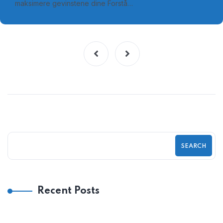
maksimere gevinstene dine Forstå…
SEARCH
Recent Posts