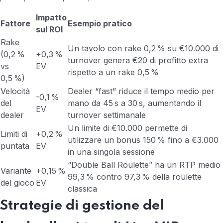
Impatto
Fattore
Esempio pratico
sul ROI
Rake
Un tavolo con rake 0,2 % su €10.000 di
(0,2 %
+0,3 %
turnover genera €20 di profitto extra
vs
EV
rispetto a un rake 0,5 %
0,5 %)
Velocità
Dealer “fast” riduce il tempo medio per
-0,1 %
del
mano da 45 s a 30 s, aumentando il
EV
dealer
turnover settimanale
Un limite di €10.000 permette di
Limiti di
+0,2 %
utilizzare un bonus 150 % fino a €3.000
puntata
EV
in una singola sessione
“Double Ball Roulette” ha un RTP medio
Variante
+0,15 %
99,3 % contro 97,3 % della roulette
del gioco
EV
classica
Strategie di gestione del