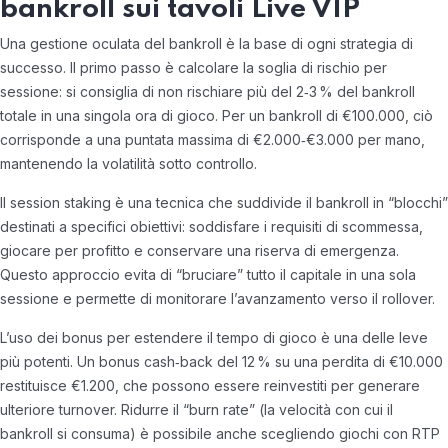
bankroll sui tavoli Live VIP
Una gestione oculata del bankroll è la base di ogni strategia di
successo. Il primo passo è calcolare la soglia di rischio per
sessione: si consiglia di non rischiare più del 2‑3 % del bankroll
totale in una singola ora di gioco. Per un bankroll di €100.000, ciò
corrisponde a una puntata massima di €2.000‑€3.000 per mano,
mantenendo la volatilità sotto controllo.
Il session staking è una tecnica che suddivide il bankroll in “blocchi”
destinati a specifici obiettivi: soddisfare i requisiti di scommessa,
giocare per profitto e conservare una riserva di emergenza.
Questo approccio evita di “bruciare” tutto il capitale in una sola
sessione e permette di monitorare l’avanzamento verso il rollover.
L’uso dei bonus per estendere il tempo di gioco è una delle leve
più potenti. Un bonus cash‑back del 12 % su una perdita di €10.000
restituisce €1.200, che possono essere reinvestiti per generare
ulteriore turnover. Ridurre il “burn rate” (la velocità con cui il
bankroll si consuma) è possibile anche scegliendo giochi con RTP