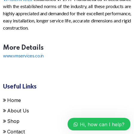
with the established norms of the industry, all these products are
highly appreciated and demanded for their excellent performance,
easy installation, longer service life, accurate dimensions and rigid
construction.
More Details
www.vmservices.co.in
Useful Links
Home
About Us
Shop
Hi, how can I help?
Contact