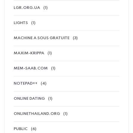
LGR.ORG.UA
(1)
LIGHTS
(1)
MACHINE A SOUS GRATUITE
(3)
MAXIM-KRIPPA
(1)
MEM-SAAB.COM
(1)
NOTEPAD++
(4)
ONLINE DATING
(1)
ONLINETHAILAND.ORG
(1)
PUBLIC
(6)