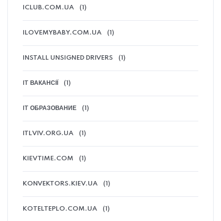
ICLUB.COM.UA
(1)
ILOVEMYBABY.COM.UA
(1)
INSTALL UNSIGNED DRIVERS
(1)
IT ВАКАНСІЇ
(1)
IT ОБРАЗОВАНИЕ
(1)
ITLVIV.ORG.UA
(1)
KIEVTIME.COM
(1)
KONVEKTORS.KIEV.UA
(1)
KOTELTEPLO.COM.UA
(1)