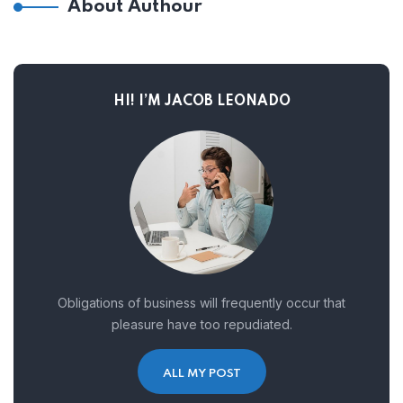
About Authour
HI! I’M JACOB LEONADO
Obligations of business will frequently occur that
pleasure have too repudiated.
ALL MY POST