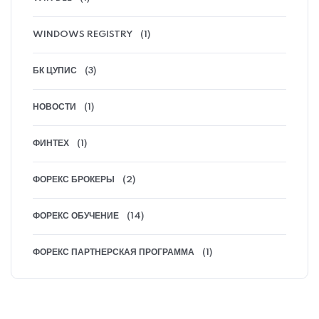
WINDOWS REGISTRY
(1)
БК ЦУПИС
(3)
НОВОСТИ
(1)
ФИНТЕХ
(1)
ФОРЕКС БРОКЕРЫ
(2)
ФОРЕКС ОБУЧЕНИЕ
(14)
ФОРЕКС ПАРТНЕРСКАЯ ПРОГРАММА
(1)