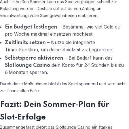
Auch im heißen Sommer kann das Spielvergnügen schnell zur
Belastung werden. Deshalb solltest du von Anfang an
verantwortungsvolle Spielgewohnheiten etablieren:
– Bestimme, wie viel Geld du
Ein Budget festlegen
pro Woche maximal einsetzen möchtest.
– Nutze die integrierte
Zeitlimits setzen
Timer‑Funktion, um deine Spielzeit zu begrenzen.
– Bei Bedarf kann das
Selbstsperre aktivieren
dein Konto für 24 Stunden bis zu
Slotlounge Casino
6 Monaten sperren.
Durch diese Maßnahmen bleibt das Spiel spannend und wird nicht
zur finanziellen Falle.
Fazit: Dein Sommer‑Plan für
Slot‑Erfolge
Zusammengefasst bietet das Slotlounge Casino ein starkes