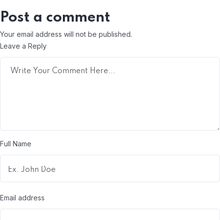
Post a comment
Your email address will not be published.
Leave a Reply
Full Name
Email address