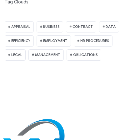
Tag Clouds
APPRAISAL
BUSINESS
CONTRACT
DATA
EFFICIENCY
EMPLOYMENT
HR PROCEDURES
LEGAL
MANAGEMENT
OBLIGATIONS