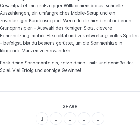
Gesamtpaket: ein großzügiger Willkommensbonus, schnelle
Auszahlungen, ein umfangreiches Mobile‑Setup und ein
zuverlässiger Kundensupport. Wenn du die hier beschriebenen
Grundprinzipien – Auswahl des richtigen Slots, clevere
Bonusnutzung, mobile Flexibilität und verantwortungsvolles Spielen
– befolgst, bist du bestens gerüstet, um die Sommerhitze in
klingende Münzen zu verwandeln.
Pack deine Sonnenbrille ein, setze deine Limits und genieße das
Spiel. Viel Erfolg und sonnige Gewinne!
SHARE