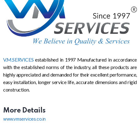
V.M.SERVICES
established in 1997 Manufactured in accordance
with the established norms of the industry, all these products are
highly appreciated and demanded for their excellent performance,
easy installation, longer service life, accurate dimensions and rigid
construction.
More Details
www.vmservices.co.in