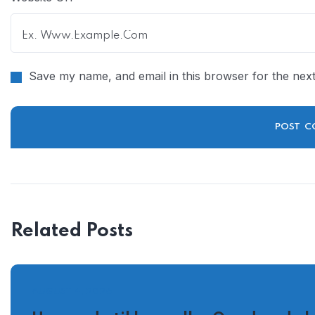
Save my name, and email in this browser for the nex
Related Posts
AUGUST 4, 2026