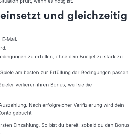
ituation prüft, wenn es nötig ist.
einsetzt und gleichzeitig
 E‑Mail.
rd.
bedingungen zu erfüllen, ohne dein Budget zu stark zu
 Spiele am besten zur Erfüllung der Bedingungen passen.
ieler verlieren ihren Bonus, weil sie die
e Auszahlung. Nach erfolgreicher Verifizierung wird dein
Konto gebucht.
ersten Einzahlung. So bist du bereit, sobald du den Bonus
.