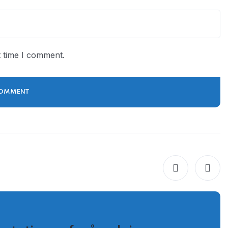
t time I comment.