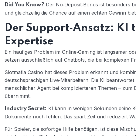
Der No‑Deposit‑Bonus ist besonders bei 
Did You Know?
und gleichzeitig die Chance auf einen echten Gewinn biet
Der Support‑Ansatz: KI t
Expertise
Ein häufiges Problem im Online‑Gaming ist langsamer od
setzen ausschließlich auf Chatbots, die bei komplexen F
Slotmafia Casino hat dieses Problem erkannt und kombin
deutschsprachigen Live‑Mitarbeitern. Die KI beantworte
menschlicher Agent bei komplizierteren Themen – zum 
übernimmt.
KI kann in wenigen Sekunden deine Ko
Industry Secret:
Dokumente noch fehlen. Das spart Zeit und reduziert War
Für Spieler, die sofortige Hilfe benötigen, ist diese Mi