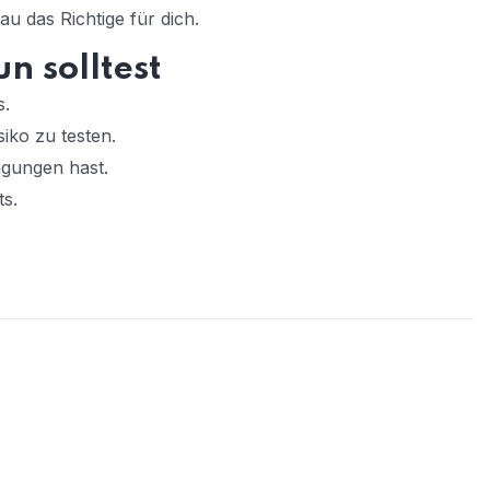
au das Richtige für dich.
n solltest
s.
iko zu testen.
gungen hast.
ts.