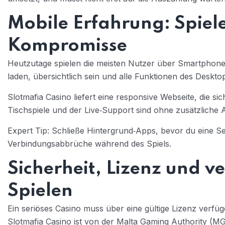
Mobile Erfahrung: Spie
Kompromisse
Heutzutage spielen die meisten Nutzer über Smartphone 
laden, übersichtlich sein und alle Funktionen des Desktop
Slotmafia Casino liefert eine responsive Webseite, die si
Tischspiele und der Live‑Support sind ohne zusätzliche 
Expert Tip: Schließe Hintergrund‑Apps, bevor du eine Ses
Verbindungsabbrüche während des Spiels.
Sicherheit, Lizenz und 
Spielen
Ein seriöses Casino muss über eine gültige Lizenz verfü
Slotmafia Casino ist von der Malta Gaming Authority (MG