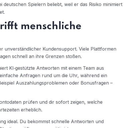
deutschen Spielern beliebt, weil er das Risiko minimiert
et.
rifft menschliche
er unverständlicher Kundensupport. Viele Plattformen
ragen schnell an ihre Grenzen stoßen.
iert KI‑gestützte Antworten mit einem Team aus
t einfache Anfragen rund um die Uhr, während ein
Beispiel Auszahlungsproblemen oder Bonusfragen –
ntodaten prüfen und dir sofort zeigen, welche
tezeiten erheblich.
schung ideal. Du bekommst schnelle Antworten und