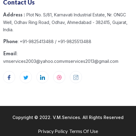
Contact Us
Plot No. S/81, Karnavati Industrial Estate, Nr. ONGC
Address :
Well, Odhav Ring Road, Odhav, Ahmedabad - 382415, Gujarat,
India.
: +91-9825413488 / +91-9825513488
Phone
:
Email
vmservices2003@yahoo.com
vmservices2013@gmail.com
Copyright © 2022. V.M.Services. All Rights Reserved
Privacy Policy
Terms Of Use