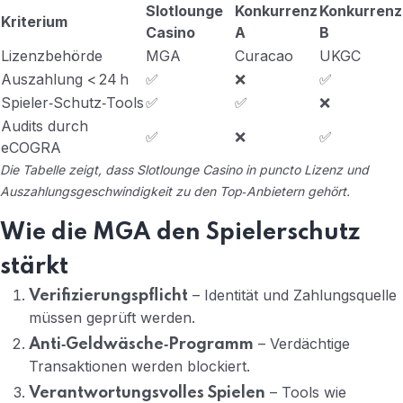
Slotlounge
Konkurrenz
Konkurrenz
Kriterium
Casino
A
B
Lizenzbehörde
MGA
Curacao
UKGC
Auszahlung < 24 h
✅
❌
✅
Spieler‑Schutz‑Tools
✅
✅
❌
Audits durch
✅
❌
✅
eCOGRA
Die Tabelle zeigt, dass Slotlounge Casino in puncto Lizenz und
Auszahlungsgeschwindigkeit zu den Top‑Anbietern gehört.
Wie die MGA den Spielerschutz
stärkt
– Identität und Zahlungsquelle
Verifizierungspflicht
müssen geprüft werden.
– Verdächtige
Anti‑Geldwäsche‑Programm
Transaktionen werden blockiert.
– Tools wie
Verantwortungsvolles Spielen