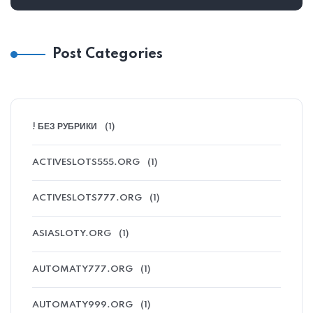
Post Categories
! БЕЗ РУБРИКИ
(1)
ACTIVESLOTS555.ORG
(1)
ACTIVESLOTS777.ORG
(1)
ASIASLOTY.ORG
(1)
AUTOMATY777.ORG
(1)
AUTOMATY999.ORG
(1)