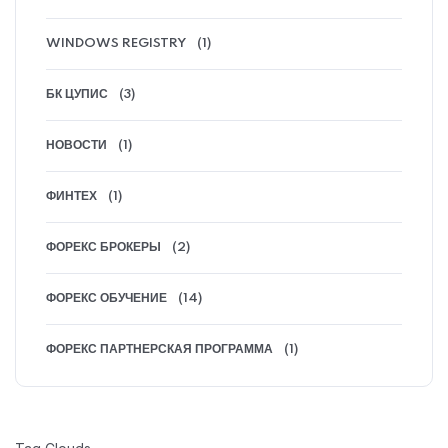
WINDOWS REGISTRY
(1)
БК ЦУПИС
(3)
НОВОСТИ
(1)
ФИНТЕХ
(1)
ФОРЕКС БРОКЕРЫ
(2)
ФОРЕКС ОБУЧЕНИЕ
(14)
ФОРЕКС ПАРТНЕРСКАЯ ПРОГРАММА
(1)