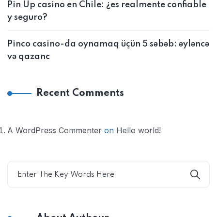
Pin Up casino en Chile: ¿es realmente confiable
y seguro?
Pinco casino-da oynamaq üçün 5 səbəb: əyləncə
və qazanc
Recent Comments
A WordPress Commenter
on
Hello world!