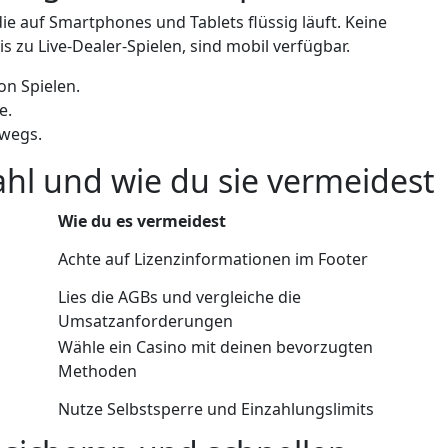
ie auf Smartphones und Tablets flüssig läuft. Keine
s zu Live‑Dealer‑Spielen, sind mobil verfügbar.
on Spielen.
e.
rwegs.
hl und wie du sie vermeidest
Wie du es vermeidest
Achte auf Lizenzinformationen im Footer
Lies die AGBs und vergleiche die
Umsatzanforderungen
Wähle ein Casino mit deinen bevorzugten
Methoden
Nutze Selbstsperre und Einzahlungslimits