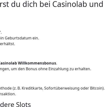
ierst du dich bei Casinolab und
.
ein Geburtsdatum ein.
erhältst.
Casinolab Willkommensbonus
.
ungen, um den Bonus ohne Einzahlung zu erhalten.
ode (z. B. Kreditkarte, Sofortüberweisung oder Bitcoin).
nsaktion.
dere Slots