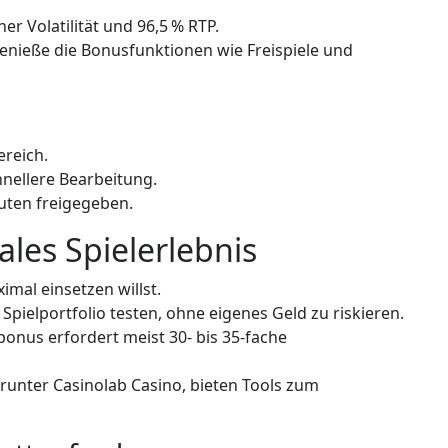
her Volatilität und 96,5 % RTP.
enieße die Bonusfunktionen wie Freispiele und
reich.
hnellere Bearbeitung.
uten freigegeben.
ales Spielerlebnis
imal einsetzen willst.
 Spielportfolio testen, ohne eigenes Geld zu riskieren.
onus erfordert meist 30‑ bis 35‑fache
darunter Casinolab Casino, bieten Tools zum