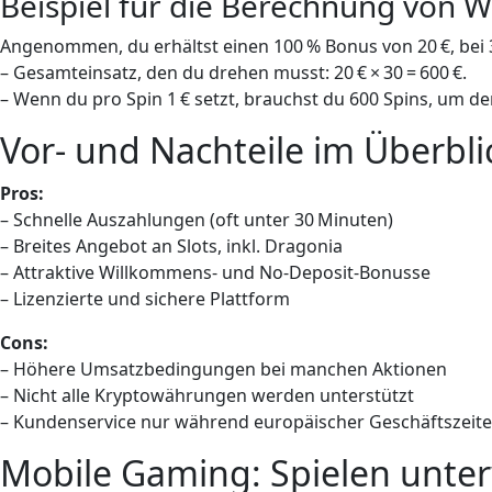
Beispiel für die Berechnung von 
Angenommen, du erhältst einen 100 % Bonus von 20 €, bei
– Gesamteinsatz, den du drehen musst: 20 € × 30 = 600 €.
– Wenn du pro Spin 1 € setzt, brauchst du 600 Spins, um d
Vor- und Nachteile im Überbli
Pros:
– Schnelle Auszahlungen (oft unter 30 Minuten)
– Breites Angebot an Slots, inkl. Dragonia
– Attraktive Willkommens- und No‑Deposit‑Bonusse
– Lizenzierte und sichere Plattform
Cons:
– Höhere Umsatzbedingungen bei manchen Aktionen
– Nicht alle Kryptowährungen werden unterstützt
– Kundenservice nur während europäischer Geschäftszeite
Mobile Gaming: Spielen unt