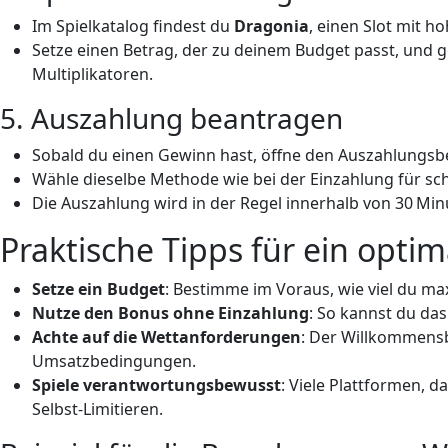
Im Spielkatalog findest du
Dragonia
, einen Slot mit ho
Setze einen Betrag, der zu deinem Budget passt, und g
Multiplikatoren.
5. Auszahlung beantragen
Sobald du einen Gewinn hast, öffne den Auszahlungsbe
Wähle dieselbe Methode wie bei der Einzahlung für sc
Die Auszahlung wird in der Regel innerhalb von 30 Min
Praktische Tipps für ein optim
Setze ein Budget
: Bestimme im Voraus, wie viel du max
Nutze den Bonus ohne Einzahlung
: So kannst du das
Achte auf die Wettanforderungen
: Der Willkommensb
Umsatzbedingungen.
Spiele verantwortungsbewusst
: Viele Plattformen, 
Selbst‑Limitieren.