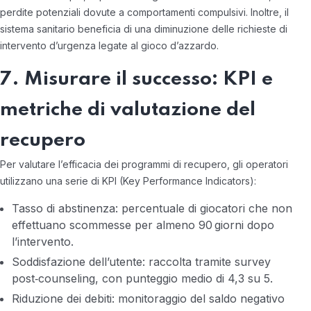
perdite potenziali dovute a comportamenti compulsivi. Inoltre, il
sistema sanitario beneficia di una diminuzione delle richieste di
intervento d’urgenza legate al gioco d’azzardo.
7. Misurare il successo: KPI e
metriche di valutazione del
recupero
Per valutare l’efficacia dei programmi di recupero, gli operatori
utilizzano una serie di KPI (Key Performance Indicators):
Tasso di abstinenza: percentuale di giocatori che non
effettuano scommesse per almeno 90 giorni dopo
l’intervento.
Soddisfazione dell’utente: raccolta tramite survey
post‑counseling, con punteggio medio di 4,3 su 5.
Riduzione dei debiti: monitoraggio del saldo negativo