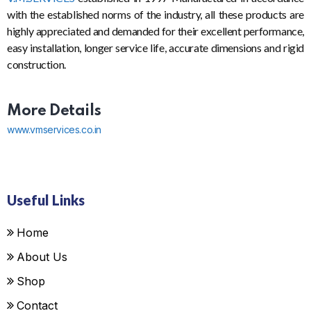
with the established norms of the industry, all these products are
highly appreciated and demanded for their excellent performance,
easy installation, longer service life, accurate dimensions and rigid
construction.
More Details
www.vmservices.co.in
Useful Links
Home
About Us
Shop
Contact