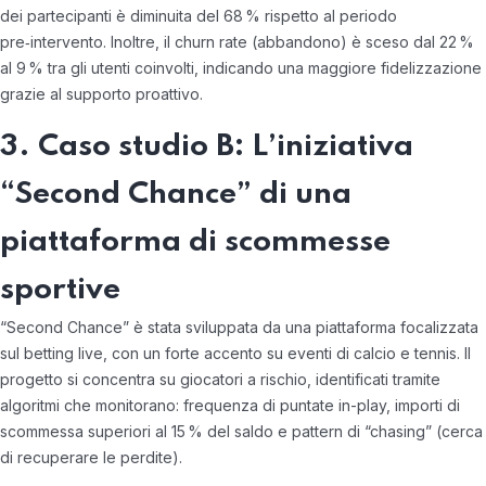
dei partecipanti è diminuita del 68 % rispetto al periodo
pre‑intervento. Inoltre, il churn rate (abbandono) è sceso dal 22 %
al 9 % tra gli utenti coinvolti, indicando una maggiore fidelizzazione
grazie al supporto proattivo.
3. Caso studio B: L’iniziativa
“Second Chance” di una
piattaforma di scommesse
sportive
“Second Chance” è stata sviluppata da una piattaforma focalizzata
sul betting live, con un forte accento su eventi di calcio e tennis. Il
progetto si concentra su giocatori a rischio, identificati tramite
algoritmi che monitorano: frequenza di puntate in-play, importi di
scommessa superiori al 15 % del saldo e pattern di “chasing” (cerca
di recuperare le perdite).