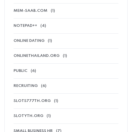
MEM-SAAB.COM
(1)
NOTEPAD++
(4)
ONLINE DATING
(1)
ONLINETHAILAND.ORG
(1)
PUBLIC
(6)
RECRUITING
(6)
SLOTS777TH.ORG
(1)
SLOTYTH.ORG
(1)
SMALL BUSINESS HR
(7)