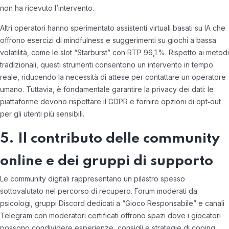
non ha ricevuto l’intervento.
Altri operatori hanno sperimentato assistenti virtuali basati su IA che
offrono esercizi di mindfulness e suggerimenti su giochi a bassa
volatilità, come le slot “Starburst” con RTP 96,1 %. Rispetto ai metodi
tradizionali, questi strumenti consentono un intervento in tempo
reale, riducendo la necessità di attese per contattare un operatore
umano. Tuttavia, è fondamentale garantire la privacy dei dati: le
piattaforme devono rispettare il GDPR e fornire opzioni di opt‑out
per gli utenti più sensibili.
5. Il contributo delle community
online e dei gruppi di supporto
Le community digitali rappresentano un pilastro spesso
sottovalutato nel percorso di recupero. Forum moderati da
psicologi, gruppi Discord dedicati a “Gioco Responsabile” e canali
Telegram con moderatori certificati offrono spazi dove i giocatori
possono condividere esperienze, consigli e strategie di coping.