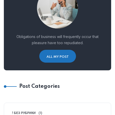
Obligations of business will frequently occur that
pleasure have too repudiated.
ALL MY POST
Post Categories
! БЕЗ РУБРИКИ
(1)