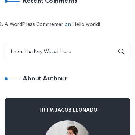
Recent Comments
A WordPress Commenter
on
Hello world!
About Authour
HI! I’M JACOB LEONADO