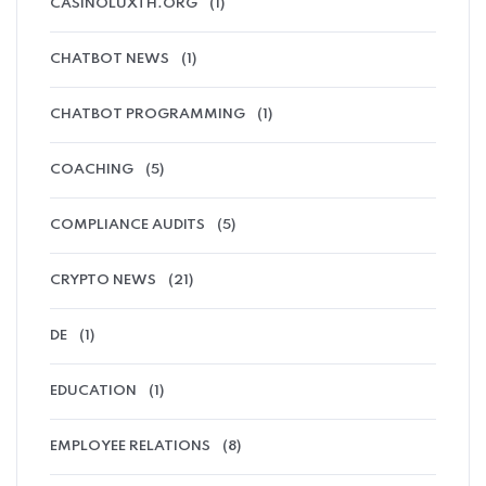
CASINOLUXTH.ORG
(1)
CHATBOT NEWS
(1)
CHATBOT PROGRAMMING
(1)
COACHING
(5)
COMPLIANCE AUDITS
(5)
CRYPTO NEWS
(21)
DE
(1)
EDUCATION
(1)
EMPLOYEE RELATIONS
(8)