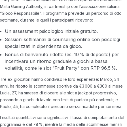
Malta Gaming Authority, in partnership con l’associazione italiana
“Gioco Responsabile”. Il programma prevede un percorso di otto
settimane, durante le quali i partecipanti ricevono:
Un assessment psicologico iniziale gratuito.
Sessioni settimanali di counseling online con psicologi
specializzati in dipendenza da gioco.
Bonus di benvenuto ridotto (es. 10 % di deposito) per
incentivare un ritorno graduale a giochi a bassa
volatilità, come le slot “Fruit Party” con RTP 96,5 %.
Tre ex‑giocatori hanno condiviso le loro esperienze: Marco, 34
anni, ha ridotto le scommesse sportive da €3 000 a €300 al mese;
Lucia, 27, ha smesso di giocare alle slot a jackpot progressivo,
passando a giochi di tavolo con limiti di puntata più contenuti; e
Paolo, 45, ha completato il percorso senza ricadute per sei mesi.
I risultati quantitativi sono significativi: il tasso di completamento del
programma è del 78 %, mentre la media delle scommesse mensili