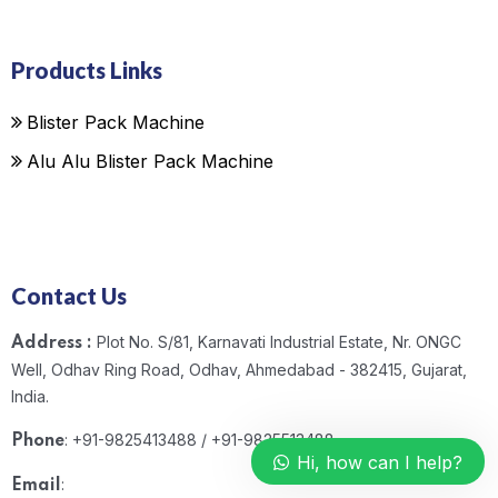
Products Links
Blister Pack Machine
Alu Alu Blister Pack Machine
Contact Us
Plot No. S/81, Karnavati Industrial Estate, Nr. ONGC
Address :
Well, Odhav Ring Road, Odhav, Ahmedabad - 382415, Gujarat,
India.
: +91-9825413488 / +91-9825513488
Phone
Hi, how can I help?
:
Email