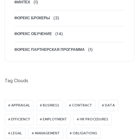
ФИНТЕХ
(1)
ФОРЕКС БРОКЕРЫ
(2)
ФОРЕКС ОБУЧЕНИЕ
(14)
ФОРЕКС ПАРТНЕРСКАЯ ПРОГРАММА
(1)
Tag Clouds
APPRAISAL
BUSINESS
CONTRACT
DATA
EFFICIENCY
EMPLOYMENT
HR PROCEDURES
LEGAL
MANAGEMENT
OBLIGATIONS