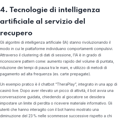
4. Tecnologie di intelligenza
artificiale al servizio del
recupero
Gli algoritmi di intelligenza artificiale (IA) stanno rivoluzionando il
modo in cui le piattaforme individuano comportamenti compulsivi.
Attraverso il clustering di dati di sessione, l’IA è in grado di
riconoscere pattern come: aumento rapido del volume di puntata,
riduzione dei tempi di pausa tra le mani, e utilizzo di metodi di
pagamento ad alta frequenza (es. carte prepagate).
Un esempio pratico è il chatbot “TheraPlay”, integrato in una app di
casinò live. Dopo aver rilevato un picco di attività, il bot avvia una
conversazione guidata, chiedendo al giocatore se desidera
impostare un limite di perdita o ricevere materiale informativo. Gli
utenti che hanno interagito con il bot hanno mostrato una
diminuzione del 23 % nelle scommesse successive rispetto a chi