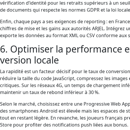
vérification d’identité pour les retraits supérieurs à un seu
de documents qui respecte les normes GDPR et la loi locale
Enfin, chaque pays a ses exigences de reporting : en Franc
chiffres de mise et les gains aux autorités ARJEL. Intégre
exporte les données au format XML ou CSV conforme aux sp
6. Optimiser la performance 
version locale
La rapidité est un facteur décisif pour le taux de conversion.
réduire la taille du code JavaScript, compressez les images
critiques. Sur les réseaux 4G, un temps de chargement inf
maintenir un taux de rebond inférieur à 30 %.
Selon le marché, choisissez entre une Progressive Web App 
des smartphones Android est élevée mais les espaces de st
tout en restant légère. En revanche, les joueurs français p
Store pour profiter des notifications push liées aux bonus.