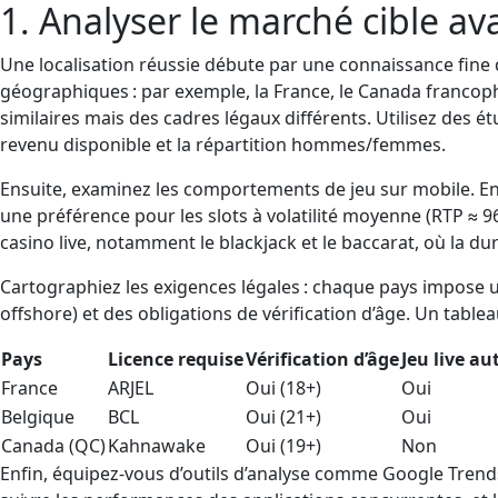
1. Analyser le marché cible a
Une localisation réussie débute par une connaissance fin
géographiques : par exemple, la France, le Canada francop
similaires mais des cadres légaux différents. Utilisez des é
revenu disponible et la répartition hommes/femmes.
Ensuite, examinez les comportements de jeu sur mobile. En
une préférence pour les slots à volatilité moyenne (RTP ≈ 96 
casino live, notamment le blackjack et le baccarat, où la d
Cartographiez les exigences légales : chaque pays impose 
offshore) et des obligations de vérification d’âge. Un tablea
Pays
Licence requise
Vérification d’âge
Jeu live au
France
ARJEL
Oui (18+)
Oui
Belgique
BCL
Oui (21+)
Oui
Canada (QC)
Kahnawake
Oui (19+)
Non
Enfin, équipez‑vous d’outils d’analyse comme Google Trend