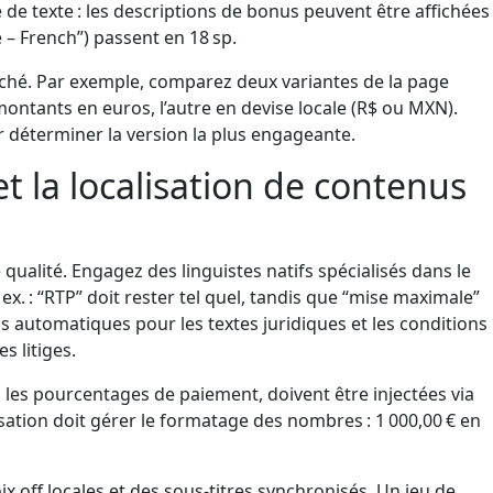
té de texte : les descriptions de bonus peuvent être affichées
te – French”) passent en 18 sp.
ché. Par exemple, comparez deux variantes de la page
 montants en euros, l’autre en devise locale (R$ ou MXN).
ur déterminer la version la plus engageante.
t la localisation de contenus
 qualité. Engagez des linguistes natifs spécialisés dans le
 ex. : “RTP” doit rester tel quel, tandis que “mise maximale”
ns automatiques pour les textes juridiques et les conditions
s litiges.
es pourcentages de paiement, doivent être injectées via
isation doit gérer le formatage des nombres : 1 000,00 € en
x off locales et des sous‑titres synchronisés. Un jeu de