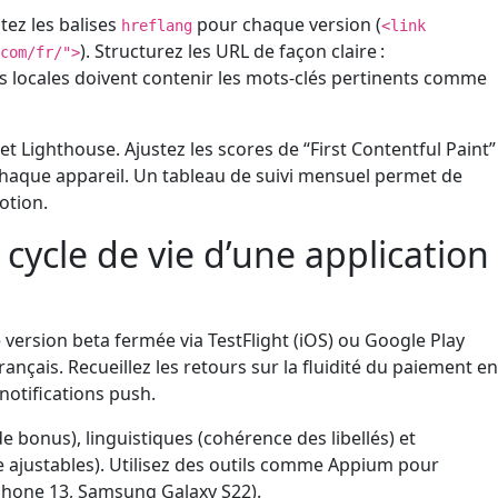
tez les balises
pour chaque version (
hreflang
<link
). Structurez les URL de façon claire :
com/fr/">
ns locales doivent contenir les mots‑clés pertinents comme
 Lighthouse. Ajustez les scores de “First Contentful Paint”
chaque appareil. Un tableau de suivi mensuel permet de
otion.
le cycle de vie d’une application
version beta fermée via TestFlight (iOS) ou Google Play
ançais. Recueillez les retours sur la fluidité du paiement en
 notifications push.
e bonus), linguistiques (cohérence des libellés) et
ice ajustables). Utilisez des outils comme Appium pour
iPhone 13, Samsung Galaxy S22).