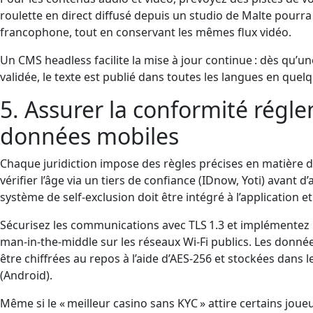
roulette en direct diffusé depuis un studio de Malte pour
francophone, tout en conservant les mêmes flux vidéo.
Un CMS headless facilite la mise à jour continue : dès qu’un
validée, le texte est publié dans toutes les langues en quel
5. Assurer la conformité régle
données mobiles
Chaque juridiction impose des règles précises en matière de 
vérifier l’âge via un tiers de confiance (IDnow, Yoti) avant d’
système de self‑exclusion doit être intégré à l’application e
Sécurisez les communications avec TLS 1.3 et implémentez l
man‑in‑the‑middle sur les réseaux Wi‑Fi publics. Les données
être chiffrées au repos à l’aide d’AES‑256 et stockées dans
(Android).
Même si le « meilleur casino sans KYC » attire certains joue