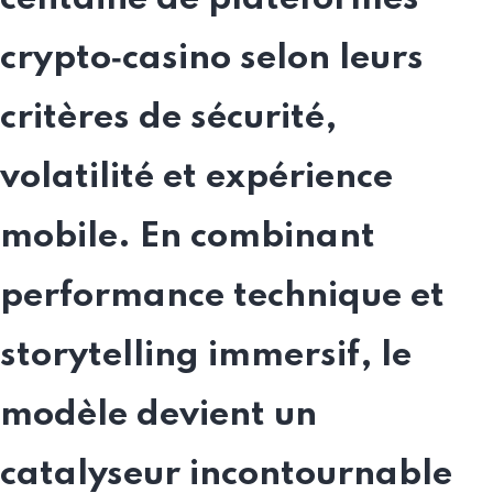
crypto‑casino selon leurs
critères de sécurité,
volatilité et expérience
mobile. En combinant
performance technique et
storytelling immersif, le
modèle devient un
catalyseur incontournable