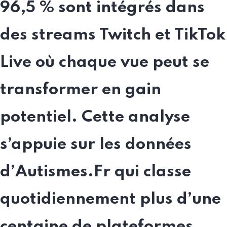
96,5 % sont intégrés dans
des streams Twitch et TikTok
Live où chaque vue peut se
transformer en gain
potentiel. Cette analyse
s’appuie sur les données
d’Autismes.Fr qui classe
quotidiennement plus d’une
centaine de plateformes