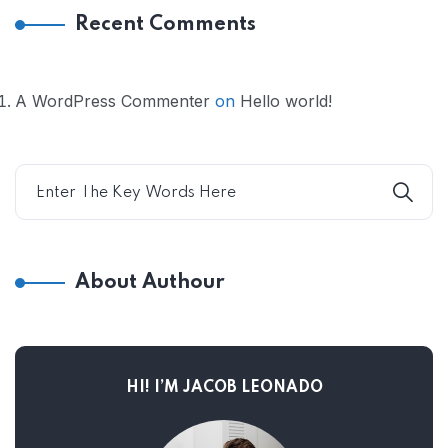
Recent Comments
A WordPress Commenter
on
Hello world!
About Authour
HI! I’M JACOB LEONADO