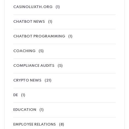
CASINOLUXTH.ORG
(1)
CHATBOT NEWS
(1)
CHATBOT PROGRAMMING
(1)
COACHING
(5)
COMPLIANCE AUDITS
(5)
CRYPTO NEWS
(21)
DE
(1)
EDUCATION
(1)
EMPLOYEE RELATIONS
(8)