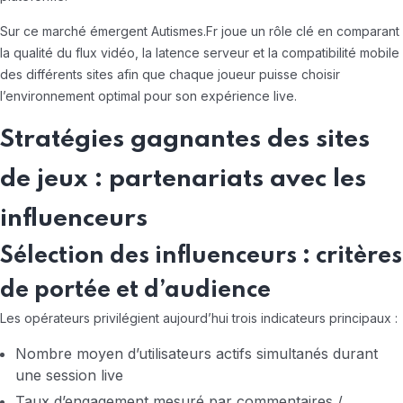
Sur ce marché émergent Autismes.Fr joue un rôle clé en comparant
la qualité du flux vidéo, la latence serveur et la compatibilité mobile
des différents sites afin que chaque joueur puisse choisir
l’environnement optimal pour son expérience live.
Stratégies gagnantes des sites
de jeux : partenariats avec les
influenceurs
Sélection des influenceurs : critères
de portée et d’audience
Les opérateurs privilégient aujourd’hui trois indicateurs principaux :
Nombre moyen d’utilisateurs actifs simultanés durant
une session live
Taux d’engagement mesuré par commentaires /