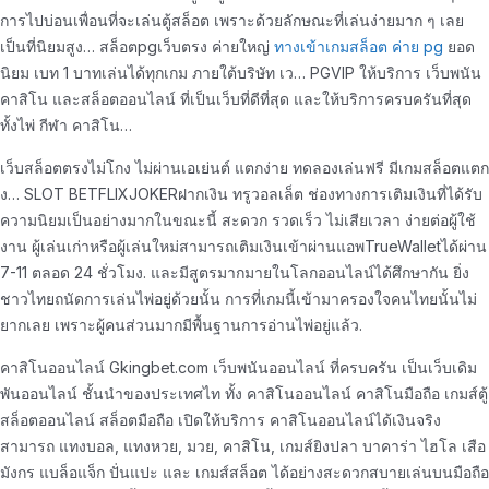
การไปบ่อนเพื่อนที่จะเล่นตู้สล็อต เพราะด้วยลักษณะที่เล่นง่ายมาก ๆ เลย
เป็นที่นิยมสูง… สล็อตpgเว็บตรง ค่ายใหญ่
ทางเข้าเกมสล็อต ค่าย pg
ยอด
นิยม เบท 1 บาทเล่นได้ทุกเกม ภายใต้บริษัท เว… PGVIP ให้บริการ เว็บพนัน
คาสิโน และสล็อตออนไลน์ ที่เป็นเว็บที่ดีที่สุด และให้บริการครบครันที่สุด
ทั้งไพ่ กีฬา คาสิโน…
เว็บสล็อตตรงไม่โกง ไม่ผ่านเอเย่นต์ แตกง่าย ทดลองเล่นฟรี มีเกมสล็อตแตก
ง… SLOT BETFLIXJOKERฝากเงิน ทรูวอลเล็ต ช่องทางการเติมเงินที่ได้รับ
ความนิยมเป็นอย่างมากในขณะนี้ สะดวก รวดเร็ว ไม่เสียเวลา ง่ายต่อผู้ใช้
งาน ผู้เล่นเก่าหรือผู้เล่นใหม่สามารถเติมเงินเข้าผ่านแอพTrueWalletได้ผ่าน
7-11 ตลอด 24 ชั่วโมง. และมีสูตรมากมายในโลกออนไลน์ได้ศึกษากัน ยิ่ง
ชาวไทยถนัดการเล่นไพ่อยู่ด้วยนั้น การที่เกมนี้เข้ามาครองใจคนไทยนั้นไม่
ยากเลย เพราะผู้คนส่วนมากมีพื้นฐานการอ่านไพ่อยู่แล้ว.
คาสิโนออนไลน์ Gkingbet.com เว็บพนันออนไลน์ ที่ครบครัน เป็นเว็บเดิม
พันออนไลน์ ชั้นนำของประเทศไท ทั้ง คาสิโนออนไลน์ คาสิโนมือถือ เกมส์ตู้
สล็อตออนไลน์ สล็อตมือถือ เปิดให้บริการ คาสิโนออนไลน์ได้เงินจริง
สามารถ แทงบอล, แทงหวย, มวย, คาสิโน, เกมส์ยิงปลา บาคาร่า ไฮโล เสือ
มังกร แบล็อแจ็ก ปั่นแปะ และ เกมส์สล็อต ได้อย่างสะดวกสบายเล่นบนมือถือ