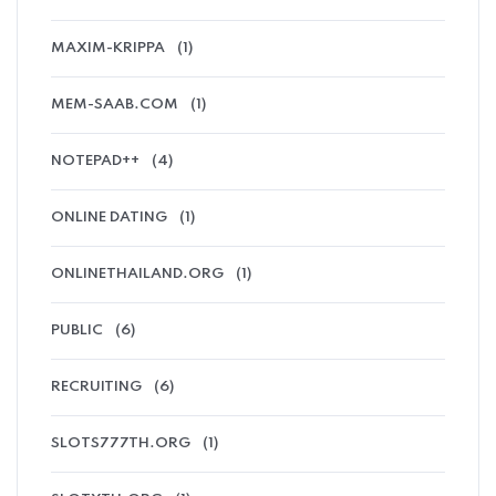
MAXIM-KRIPPA
(1)
MEM-SAAB.COM
(1)
NOTEPAD++
(4)
ONLINE DATING
(1)
ONLINETHAILAND.ORG
(1)
PUBLIC
(6)
RECRUITING
(6)
SLOTS777TH.ORG
(1)