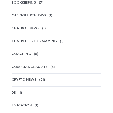
BOOKKEEPING
(7)
CASINOLUXTH.ORG
(1)
CHATBOT NEWS
(1)
CHATBOT PROGRAMMING
(1)
COACHING
(5)
COMPLIANCE AUDITS
(5)
CRYPTO NEWS
(21)
DE
(1)
EDUCATION
(1)