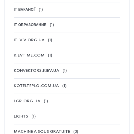
IT ВАКАНСІЇ
(1)
IT ОБРАЗОВАНИЕ
(1)
ITLVIV.ORG.UA
(1)
KIEVTIME.COM
(1)
KONVEKTORS.KIEV.UA
(1)
KOTELTEPLO.COM.UA
(1)
LGR.ORG.UA
(1)
LIGHTS
(1)
MACHINE A SOUS GRATUITE
(3)