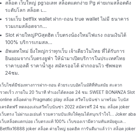
สล็อต เว็บใหญ่ pgวอเลท สล็อตแตกง่าย Pg ค่ายเกมสล็อตดัง
ระดับโลก สล็อต เ…
รวมเว็บ betflix wallet ฝาก-ถอน true wallet ไม่มี ธนาคาร
รวมเกมสล็อตจาก…
Slot ค่ายใหญ่PGสุดฮิต เว็บตรงน้องใหม่ไฟแรง ถอนเงินได้
100% บริการเกมสล…
อัพเดทใหม่ ยิ่งใหญ่กว่าทุกเว็บ เจ้าเดียวในไทย ที่ได้รับการ
ยินยอมจากเว็บตรงยูฟ่า ให้นำมาเปิดบริการในประเทศไทย
ราคาบอลดี ราคาน้ำสูง สมัครออโต้ ฝากถอนไว ซัพพอท
24ชม.
เว็บไซต์มีช่องทางการฝาก-ถอน ด้วยระบบอัตโนมัติที่ทันสมัย สะดวก
รวดเร็ว ภายใน 20 วินาที ทำเองได้ตลอด 24 ชม. SWEET BONANZA Slot
online สล็อตค่าย Pragmatic play สล็อต สวีทโบนันซ่า มาพร้อม โบนัส
เครดิตฟรี ทดลองเล่นสวีทโบนันซ่า 2022 สมัครฟรี 24 ชม. สล็อต joker
เว็บตรง ไม่ผ่านเอเย่นต์ รวมความบันเทิงให้คุณได้สนุกเร้าใจไ… Joker aba
เว็บสล็อตแตกบ่อย เว็บตรงแท้ 100% เว็บของเรามีความทันสมัยดูแล…
Betflix16888 joker สล็อต ค่ายใหญ่ ยอดฮิต การันตีมาแล้วว่า สล็อต joker
…