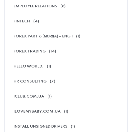
EMPLOYEE RELATIONS
(8)
FINTECH
(4)
FOREX PART 6 (МОРДА) – ENG 1
(1)
FOREX TRADING
(14)
HELLO WORLD!
(1)
HR CONSULTING
(7)
ICLUB.COM.UA
(1)
ILOVEMYBABY.COM.UA
(1)
INSTALL UNSIGNED DRIVERS
(1)