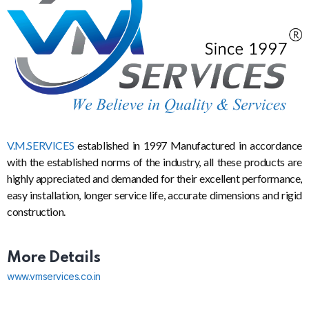
V.M.SERVICES
established in 1997 Manufactured in accordance
with the established norms of the industry, all these products are
highly appreciated and demanded for their excellent performance,
easy installation, longer service life, accurate dimensions and rigid
construction.
More Details
www.vmservices.co.in