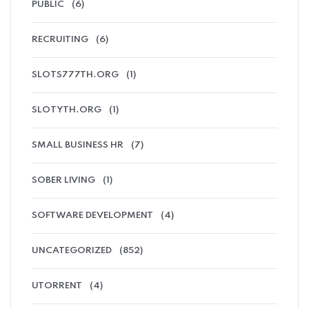
PUBLIC
(6)
RECRUITING
(6)
SLOTS777TH.ORG
(1)
SLOTYTH.ORG
(1)
SMALL BUSINESS HR
(7)
SOBER LIVING
(1)
SOFTWARE DEVELOPMENT
(4)
UNCATEGORIZED
(852)
UTORRENT
(4)