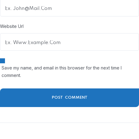
Website Url
Save my name, and email in this browser for the next time I
comment.