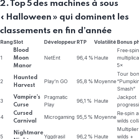
2. Top 5 des machines à sous
« Halloween » qui dominent les
classements en fin d’année
Rang
Slot
Développeur
RTP
Volatilité
Bonus p
Free‑spi
Blood
1
NetEnt
96,4 %
Haute
multiplic
Moon
5×
Manor
Tour bo
Haunted
2
Play’n GO
95,8 %
Moyenne
“Pumpki
Harvest
Smash”
Pragmatic
Jackpot
Vampire’s
3
96,1 %
Haute
Play
progressi
Curse
Re‑spin 
Cursed
4
Microgaming
95,5 %
Moyenne
wilds col
Carnival
Multiplier
Nightmare
5
Yggdrasil
96,2 %
Haute
wilds +