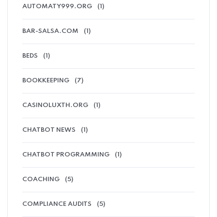
AUTOMATY999.ORG
(1)
BAR-SALSA.COM
(1)
BEDS
(1)
BOOKKEEPING
(7)
CASINOLUXTH.ORG
(1)
CHATBOT NEWS
(1)
CHATBOT PROGRAMMING
(1)
COACHING
(5)
COMPLIANCE AUDITS
(5)