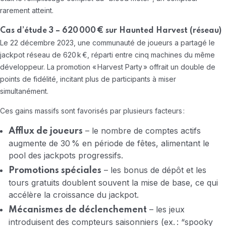
rarement atteint.
Cas d’étude 3 – 620 000 € sur Haunted Harvest (réseau)
Le 22 décembre 2023, une communauté de joueurs a partagé le
jackpot réseau de 620 k €, réparti entre cinq machines du même
développeur. La promotion « Harvest Party » offrait un double de
points de fidélité, incitant plus de participants à miser
simultanément.
Ces gains massifs sont favorisés par plusieurs facteurs :
– le nombre de comptes actifs
Afflux de joueurs
augmente de 30 % en période de fêtes, alimentant le
pool des jackpots progressifs.
– les bonus de dépôt et les
Promotions spéciales
tours gratuits doublent souvent la mise de base, ce qui
accélère la croissance du jackpot.
– les jeux
Mécanismes de déclenchement
introduisent des compteurs saisonniers (ex. : “spooky