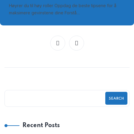
Høyrer du til høy roller Oppdag de beste tipsene for å
maksimere gevinstene dine Forstå…
SEARCH
Recent Posts