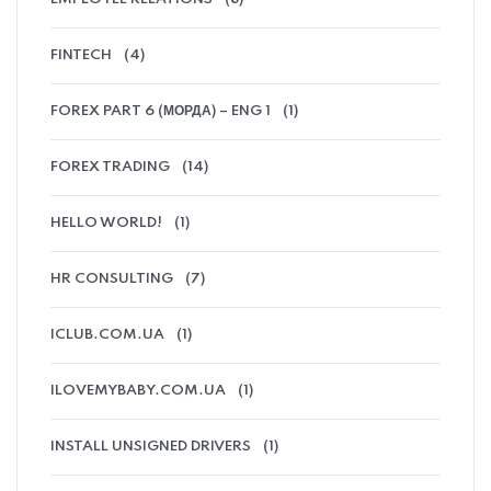
FINTECH
(4)
FOREX PART 6 (МОРДА) – ENG 1
(1)
FOREX TRADING
(14)
HELLO WORLD!
(1)
HR CONSULTING
(7)
ICLUB.COM.UA
(1)
ILOVEMYBABY.COM.UA
(1)
INSTALL UNSIGNED DRIVERS
(1)