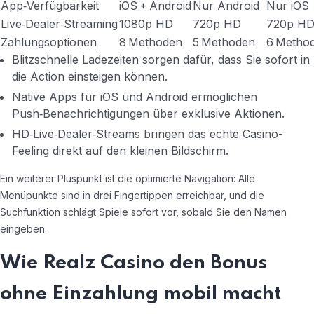
App‑Verfügbarkeit
iOS + Android
Nur Android
Nur iOS
Live‑Dealer‑Streaming
1080p HD
720p HD
720p H
Zahlungsoptionen
8 Methoden
5 Methoden
6 Metho
Blitzschnelle Ladezeiten sorgen dafür, dass Sie sofort in
die Action einsteigen können.
Native Apps für iOS und Android ermöglichen
Push‑Benachrichtigungen über exklusive Aktionen.
HD‑Live‑Dealer‑Streams bringen das echte Casino-
Feeling direkt auf den kleinen Bildschirm.
Ein weiterer Pluspunkt ist die optimierte Navigation: Alle
Menüpunkte sind in drei Fingertippen erreichbar, und die
Suchfunktion schlägt Spiele sofort vor, sobald Sie den Namen
eingeben.
Wie Realz Casino den Bonus
ohne Einzahlung mobil macht