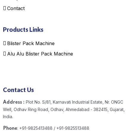
Contact
Products Links
Blister Pack Machine
Alu Alu Blister Pack Machine
Contact Us
Plot No. S/81, Karnavati Industrial Estate, Nr. ONGC
Address :
Well, Odhav Ring Road, Odhav, Ahmedabad - 382415, Gujarat,
India.
: +91-9825413488 / +91-9825513488
Phone