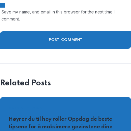
Save my name, and email in this browser for the next time I
comment.
Related Posts
AUGUST 4, 2026
Høyrer du til høy roller Oppdag de beste
tipsene for å maksimere gevinstene dine