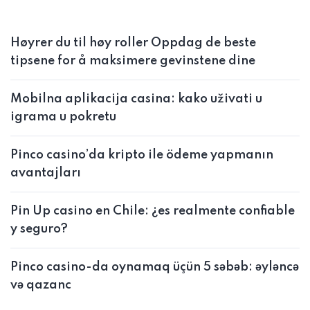
Høyrer du til høy roller Oppdag de beste
tipsene for å maksimere gevinstene dine
Mobilna aplikacija casina: kako uživati u
igrama u pokretu
Pinco casino’da kripto ile ödeme yapmanın
avantajları
Pin Up casino en Chile: ¿es realmente confiable
y seguro?
Pinco casino-da oynamaq üçün 5 səbəb: əyləncə
və qazanc