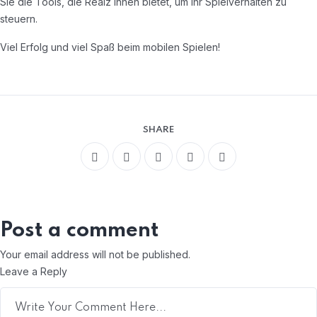
Sie die Tools, die Realz Ihnen bietet, um Ihr Spielverhalten zu
steuern.
Viel Erfolg und viel Spaß beim mobilen Spielen!
SHARE
Post a comment
Your email address will not be published.
Leave a Reply