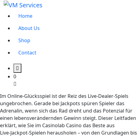
Home
About Us
Shop
Contact
0
Im Online‑Glücksspiel ist der Reiz des Live‑Dealer‑Spiels
ungebrochen. Gerade bei Jackpots spüren Spieler das
Adrenalin, wenn sich das Rad dreht und das Potenzial für
einen lebensverändernden Gewinn steigt. Dieser Leitfaden
erklärt, wie Sie im Casinolab Casino das Beste aus
Live‑Jackpot‑Spielen herausholen – von den Grundlagen bis