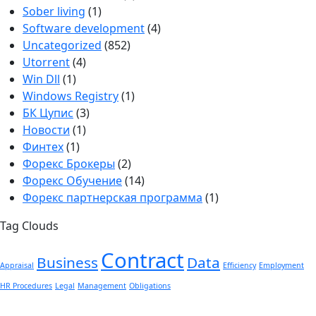
Sober living
(1)
Software development
(4)
Uncategorized
(852)
Utorrent
(4)
Win Dll
(1)
Windows Registry
(1)
БК Цупис
(3)
Новости
(1)
Финтех
(1)
Форекс Брокеры
(2)
Форекс Обучение
(14)
Форекс партнерская программа
(1)
Tag Clouds
Contract
Business
Data
Appraisal
Efficiency
Employment
HR Procedures
Legal
Management
Obligations