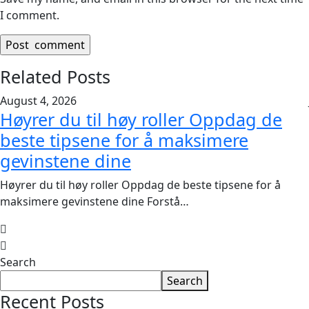
I comment.
Related Posts
August 4, 2026
Høyrer du til høy roller Oppdag de
beste tipsene for å maksimere
gevinstene dine
Høyrer du til høy roller Oppdag de beste tipsene for å
maksimere gevinstene dine Forstå…
Search
Search
Recent Posts