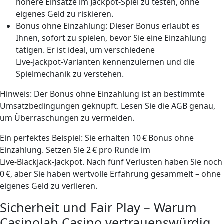
höhere Einsätze im Jackpot‑Spiel zu testen, ohne
eigenes Geld zu riskieren.
Bonus ohne Einzahlung: Dieser Bonus erlaubt es
Ihnen, sofort zu spielen, bevor Sie eine Einzahlung
tätigen. Er ist ideal, um verschiedene
Live‑Jackpot‑Varianten kennenzulernen und die
Spielmechanik zu verstehen.
Hinweis: Der Bonus ohne Einzahlung ist an bestimmte
Umsatzbedingungen geknüpft. Lesen Sie die AGB genau,
um Überraschungen zu vermeiden.
Ein perfektes Beispiel: Sie erhalten 10 € Bonus ohne
Einzahlung. Setzen Sie 2 € pro Runde im
Live‑Blackjack‑Jackpot. Nach fünf Verlusten haben Sie noch
0 €, aber Sie haben wertvolle Erfahrung gesammelt – ohne
eigenes Geld zu verlieren.
Sicherheit und Fair Play – Warum
Casinolab Casino vertrauenswürdig