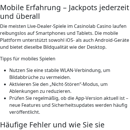
Mobile Erfahrung – Jackpots jederzeit
und überall
Die meisten Live‑Dealer‑Spiele im Casinolab Casino laufen
reibungslos auf Smartphones und Tablets. Die mobile
Plattform unterstützt sowohl iOS‑ als auch Android‑Geräte
und bietet dieselbe Bildqualität wie der Desktop.
Tipps für mobiles Spielen
Nutzen Sie eine stabile WLAN‑Verbindung, um
Bildabbrüche zu vermeiden.
Aktivieren Sie den „Nicht‑Stören“-Modus, um
Ablenkungen zu reduzieren.
Prüfen Sie regelmäßig, ob die App‑Version aktuell ist –
neue Features und Sicherheitsupdates werden häufig
veröffentlicht.
Häufige Fehler und wie Sie sie