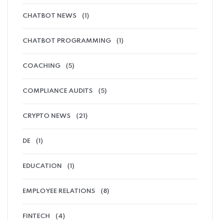
CHATBOT NEWS
(1)
CHATBOT PROGRAMMING
(1)
COACHING
(5)
COMPLIANCE AUDITS
(5)
CRYPTO NEWS
(21)
DE
(1)
EDUCATION
(1)
EMPLOYEE RELATIONS
(8)
FINTECH
(4)