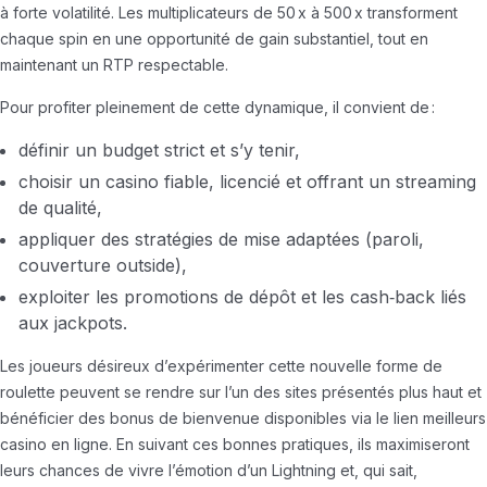
à forte volatilité. Les multiplicateurs de 50 x à 500 x transforment
chaque spin en une opportunité de gain substantiel, tout en
maintenant un RTP respectable.
Pour profiter pleinement de cette dynamique, il convient de :
définir un budget strict et s’y tenir,
choisir un casino fiable, licencié et offrant un streaming
de qualité,
appliquer des stratégies de mise adaptées (paroli,
couverture outside),
exploiter les promotions de dépôt et les cash‑back liés
aux jackpots.
Les joueurs désireux d’expérimenter cette nouvelle forme de
roulette peuvent se rendre sur l’un des sites présentés plus haut et
bénéficier des bonus de bienvenue disponibles via le lien meilleurs
casino en ligne. En suivant ces bonnes pratiques, ils maximiseront
leurs chances de vivre l’émotion d’un Lightning et, qui sait,