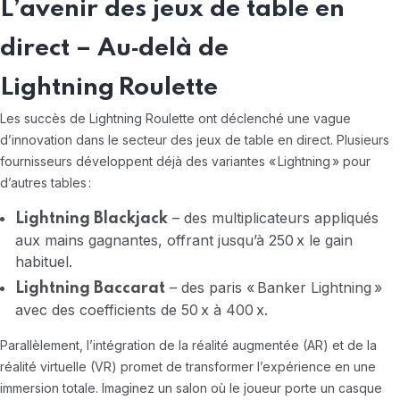
L’avenir des jeux de table en
direct – Au‑delà de
Lightning Roulette
Les succès de Lightning Roulette ont déclenché une vague
d’innovation dans le secteur des jeux de table en direct. Plusieurs
fournisseurs développent déjà des variantes « Lightning » pour
d’autres tables :
– des multiplicateurs appliqués
Lightning Blackjack
aux mains gagnantes, offrant jusqu’à 250 x le gain
habituel.
– des paris « Banker Lightning »
Lightning Baccarat
avec des coefficients de 50 x à 400 x.
Parallèlement, l’intégration de la réalité augmentée (AR) et de la
réalité virtuelle (VR) promet de transformer l’expérience en une
immersion totale. Imaginez un salon où le joueur porte un casque