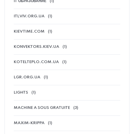
IT ОБРАЗОВАНИЕ
(1)
ITLVIV.ORG.UA
(1)
KIEVTIME.COM
(1)
KONVEKTORS.KIEV.UA
(1)
KOTELTEPLO.COM.UA
(1)
LGR.ORG.UA
(1)
LIGHTS
(1)
MACHINE A SOUS GRATUITE
(3)
MAXIM-KRIPPA
(1)