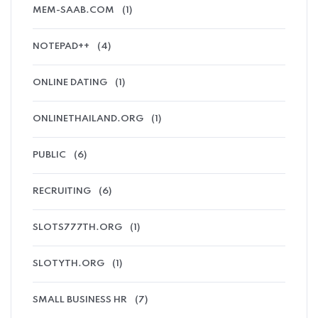
MEM-SAAB.COM
(1)
NOTEPAD++
(4)
ONLINE DATING
(1)
ONLINETHAILAND.ORG
(1)
PUBLIC
(6)
RECRUITING
(6)
SLOTS777TH.ORG
(1)
SLOTYTH.ORG
(1)
SMALL BUSINESS HR
(7)