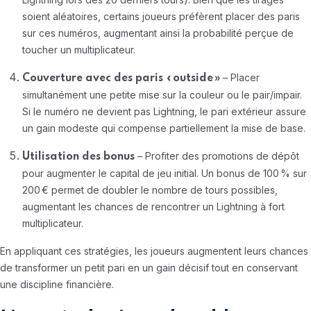
soient aléatoires, certains joueurs préfèrent placer des paris
sur ces numéros, augmentant ainsi la probabilité perçue de
toucher un multiplicateur.
– Placer
Couverture avec des paris « outside »
simultanément une petite mise sur la couleur ou le pair/impair.
Si le numéro ne devient pas Lightning, le pari extérieur assure
un gain modeste qui compense partiellement la mise de base.
– Profiter des promotions de dépôt
Utilisation des bonus
pour augmenter le capital de jeu initial. Un bonus de 100 % sur
200 € permet de doubler le nombre de tours possibles,
augmentant les chances de rencontrer un Lightning à fort
multiplicateur.
En appliquant ces stratégies, les joueurs augmentent leurs chances
de transformer un petit pari en un gain décisif tout en conservant
une discipline financière.