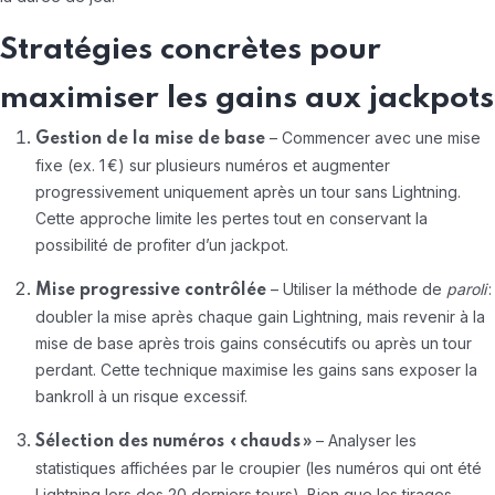
Stratégies concrètes pour
maximiser les gains aux jackpots
– Commencer avec une mise
Gestion de la mise de base
fixe (ex. 1 €) sur plusieurs numéros et augmenter
progressivement uniquement après un tour sans Lightning.
Cette approche limite les pertes tout en conservant la
possibilité de profiter d’un jackpot.
– Utiliser la méthode de
paroli
:
Mise progressive contrôlée
doubler la mise après chaque gain Lightning, mais revenir à la
mise de base après trois gains consécutifs ou après un tour
perdant. Cette technique maximise les gains sans exposer la
bankroll à un risque excessif.
– Analyser les
Sélection des numéros « chauds »
statistiques affichées par le croupier (les numéros qui ont été
Lightning lors des 20 derniers tours). Bien que les tirages