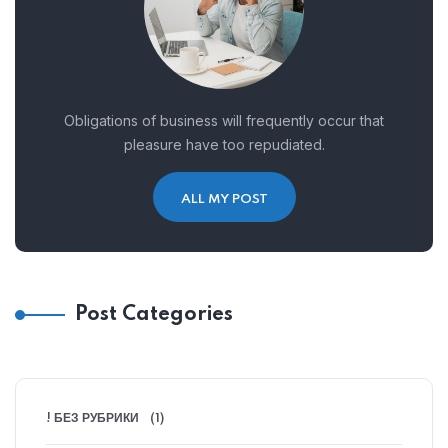
Obligations of business will frequently occur that
pleasure have too repudiated.
ALL MY POST
Post Categories
! БЕЗ РУБРИКИ
(1)