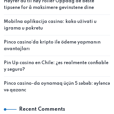
Høyrer du til høy roller Oppdag de beste
tipsene for å maksimere gevinstene dine
Mobilna aplikacija casina: kako uživati u
igrama u pokretu
Pinco casino’da kripto ile ödeme yapmanın
avantajları
Pin Up casino en Chile: ¿es realmente confiable
y seguro?
Pinco casino-da oynamaq üçün 5 səbəb: əyləncə
və qazanc
Recent Comments