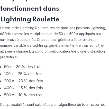
fonctionnent dans
Lightning Roulette
Le cœur de Lightning Roulette réside dans ses jackpots Lightning,
définis comme les multiplicateurs de 50 x à 500 x appliqués aux
numéros sélectionnés. Chaque tour génère aléatoirement un
nombre variable de Lightning, généralement entre trois et huit, et
attribue à chaque Lightning un multiplicateur tiré d’une distribution
prédéfinie :
50 x – 30 % des fois
100 x – 25 % des fois
200 x – 20 % des fois
400 x – 15 % des fois
500 x – 10 % des fois
Ces probabilités sont calculées par l’algorithme du fournisseur de