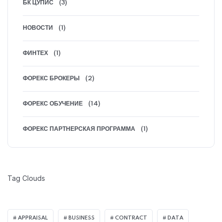
БК ЦУПИС
(3)
НОВОСТИ
(1)
ФИНТЕХ
(1)
ФОРЕКС БРОКЕРЫ
(2)
ФОРЕКС ОБУЧЕНИЕ
(14)
ФОРЕКС ПАРТНЕРСКАЯ ПРОГРАММА
(1)
Tag Clouds
APPRAISAL
BUSINESS
CONTRACT
DATA