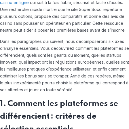
casino en ligne
qui soit à la fois fiable, sécurisé et facile d’accès.
Une recherche rapide montre que le site Super Soco répertorie
plusieurs options, propose des comparatifs et donne des avis de
casino sans pousser un opérateur en particulier. Cette ressource
neutre peut aider à poser les premières bases avant de s’inscrire.
Dans les paragraphes qui suivent, nous décomposerons six axes
d’analyse essentiels. Vous découvrirez comment les plateformes se
différencient, quels sont les géants du moment, quelles startups
innovent, quel impact ont les régulations européennes, quelles sont
les meilleures pratiques d’expérience utilisateur, et enfin comment
optimiser les bonus sans se tromper. Armé de ces repères, même
le plus inexpérimenté pourra choisir la plateforme qui correspond à
ses attentes et jouer en toute sérénité.
1. Comment les plateformes se
différencient : critères de