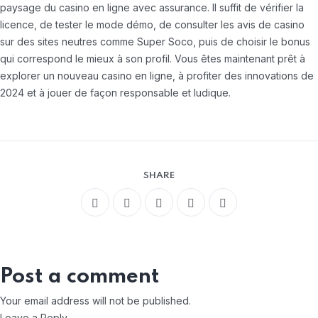
paysage du casino en ligne avec assurance. Il suffit de vérifier la
licence, de tester le mode démo, de consulter les avis de casino
sur des sites neutres comme Super Soco, puis de choisir le bonus
qui correspond le mieux à son profil. Vous êtes maintenant prêt à
explorer un nouveau casino en ligne, à profiter des innovations de
2024 et à jouer de façon responsable et ludique.
SHARE
Post a comment
Your email address will not be published.
Leave a Reply