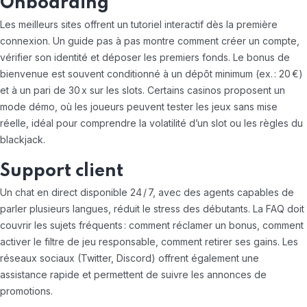
Onboarding
Les meilleurs sites offrent un tutoriel interactif dès la première
connexion. Un guide pas à pas montre comment créer un compte,
vérifier son identité et déposer les premiers fonds. Le bonus de
bienvenue est souvent conditionné à un dépôt minimum (ex. : 20 €)
et à un pari de 30 x sur les slots. Certains casinos proposent un
mode démo, où les joueurs peuvent tester les jeux sans mise
réelle, idéal pour comprendre la volatilité d’un slot ou les règles du
blackjack.
Support client
Un chat en direct disponible 24 / 7, avec des agents capables de
parler plusieurs langues, réduit le stress des débutants. La FAQ doit
couvrir les sujets fréquents : comment réclamer un bonus, comment
activer le filtre de jeu responsable, comment retirer ses gains. Les
réseaux sociaux (Twitter, Discord) offrent également une
assistance rapide et permettent de suivre les annonces de
promotions.