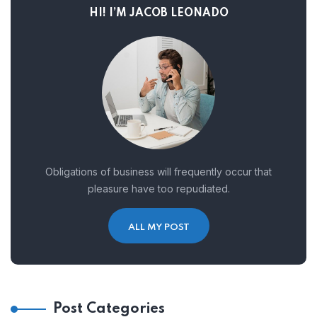
HI! I’M JACOB LEONADO
Obligations of business will frequently occur that
pleasure have too repudiated.
ALL MY POST
Post Categories