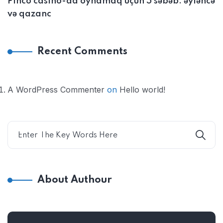
Pinco casino-da oynamaq üçün 5 səbəb: əyləncə
və qazanc
Recent Comments
A WordPress Commenter
on
Hello world!
About Authour