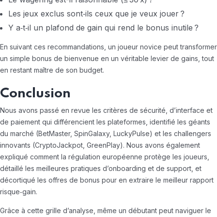
Les jeux exclus sont‑ils ceux que je veux jouer ?
Y a‑t‑il un plafond de gain qui rend le bonus inutile ?
En suivant ces recommandations, un joueur novice peut transformer
un simple bonus de bienvenue en un véritable levier de gains, tout
en restant maître de son budget.
Conclusion
Nous avons passé en revue les critères de sécurité, d’interface et
de paiement qui différencient les plateformes, identifié les géants
du marché (BetMaster, SpinGalaxy, LuckyPulse) et les challengers
innovants (CryptoJackpot, GreenPlay). Nous avons également
expliqué comment la régulation européenne protège les joueurs,
détaillé les meilleures pratiques d’onboarding et de support, et
décortiqué les offres de bonus pour en extraire le meilleur rapport
risque‑gain.
Grâce à cette grille d’analyse, même un débutant peut naviguer le