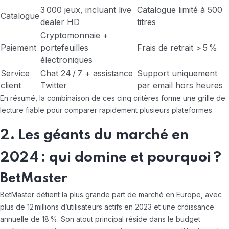
3 000 jeux, incluant live
Catalogue limité à 500
Catalogue
dealer HD
titres
Cryptomonnaie +
Paiement
portefeuilles
Frais de retrait > 5 %
électroniques
Service
Chat 24 / 7 + assistance
Support uniquement
client
Twitter
par email hors heures
En résumé, la combinaison de ces cinq critères forme une grille de
lecture fiable pour comparer rapidement plusieurs plateformes.
2. Les géants du marché en
2024 : qui domine et pourquoi ?
BetMaster
BetMaster détient la plus grande part de marché en Europe, avec
plus de 12 millions d’utilisateurs actifs en 2023 et une croissance
annuelle de 18 %. Son atout principal réside dans le budget