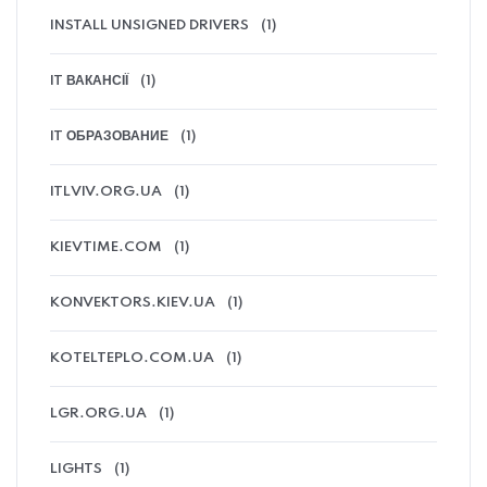
INSTALL UNSIGNED DRIVERS
(1)
IT ВАКАНСІЇ
(1)
IT ОБРАЗОВАНИЕ
(1)
ITLVIV.ORG.UA
(1)
KIEVTIME.COM
(1)
KONVEKTORS.KIEV.UA
(1)
KOTELTEPLO.COM.UA
(1)
LGR.ORG.UA
(1)
LIGHTS
(1)