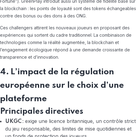
Fortune”). GreenPlay introduit aussi un système de fidélité basé sur
la blockchain : les points de loyauté sont des tokens échangeables
contre des bonus ou des dons à des ONG.
Ces challengers attirent les nouveaux joueurs en proposant des
expériences qui sortent du cadre traditionnel. La combinaison de
technologies comme la réalité augmentée, la blockchain et
l’engagement écologique répond à une demande croissante de
transparence et d’innovation.
4. L’impact de la régulation
européenne sur le choix d’une
plateforme
Principales directives
: exige une licence britannique, un contrôle strict
UKGC
du jeu responsable, des limites de mise quotidiennes et
un fonds de protection des joueurs.