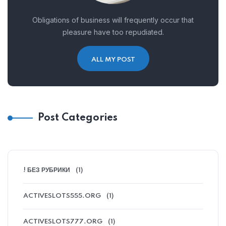
Obligations of business will frequently occur that
pleasure have too repudiated.
ALL MY POST
Post Categories
! БЕЗ РУБРИКИ
(1)
ACTIVESLOTS555.ORG
(1)
ACTIVESLOTS777.ORG
(1)