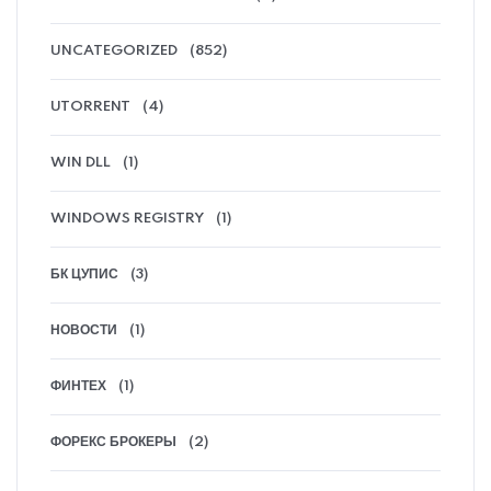
UNCATEGORIZED
(852)
UTORRENT
(4)
WIN DLL
(1)
WINDOWS REGISTRY
(1)
БК ЦУПИС
(3)
НОВОСТИ
(1)
ФИНТЕХ
(1)
ФОРЕКС БРОКЕРЫ
(2)