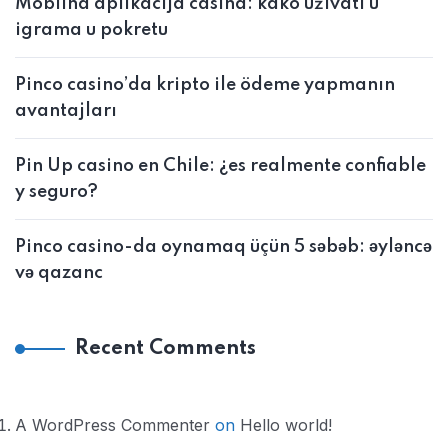
Mobilna aplikacija casina: kako uživati u
igrama u pokretu
Pinco casino’da kripto ile ödeme yapmanın
avantajları
Pin Up casino en Chile: ¿es realmente confiable
y seguro?
Pinco casino-da oynamaq üçün 5 səbəb: əyləncə
və qazanc
Recent Comments
A WordPress Commenter
on
Hello world!