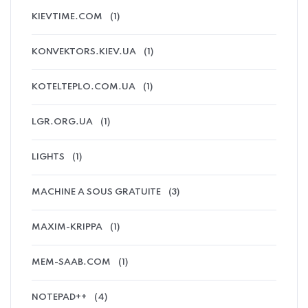
KIEVTIME.COM
(1)
KONVEKTORS.KIEV.UA
(1)
KOTELTEPLO.COM.UA
(1)
LGR.ORG.UA
(1)
LIGHTS
(1)
MACHINE A SOUS GRATUITE
(3)
MAXIM-KRIPPA
(1)
MEM-SAAB.COM
(1)
NOTEPAD++
(4)