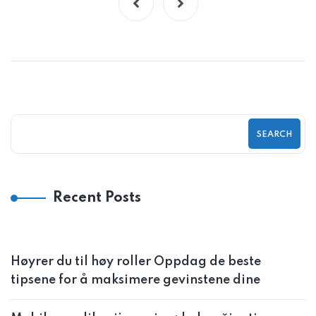
SEARCH
Recent Posts
Høyrer du til høy roller Oppdag de beste
tipsene for å maksimere gevinstene dine