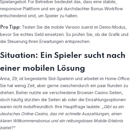
Spielangebot. Für Betreiber bedeutet das, dass eine stabile,
responsive Plattform und ein gut durchdachter Bonus‑Workflow
entscheidend sind, um Spieler zu halten.
Testen Sie die mobile Version zuerst im Demo‑Modus,
Pro Tipp:
bevor Sie echtes Geld einsetzen. So prüfen Sie, ob die Grafik und
die Steuerung Ihren Erwartungen entsprechen.
Situation: Ein Spieler sucht nach
einer mobilen Lösung
Anna, 29, ist begeisterte Slot‑Spielerin und arbeitet im Home‑Office.
Sie hat wenig Zeit, aber gerne zwischendurch ein paar Runden zu
drehen. Bisher nutzte sie verschiedene Browser‑Casino‑Seiten,
doch häufig stürzten die Seiten ab oder die Einzahlungsoptionen
waren nicht mobilfreundlich. Ihre Hauptfrage lautete:
„Gibt es ein
deutsches Online‑Casino, das mir schnelle Auszahlungen, einen
klaren Willkommensbonus und ein reibungsloses Mobile‑Erlebnis
bietet?“