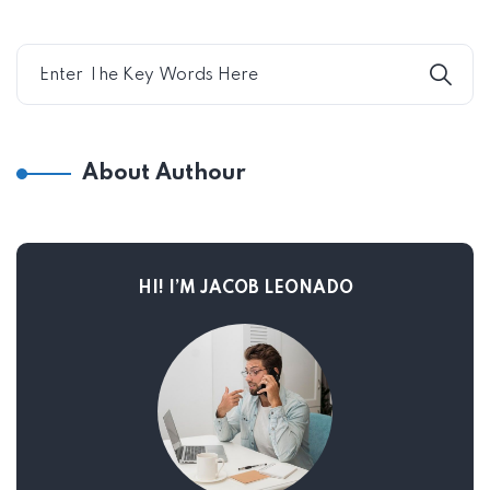
About Authour
HI! I’M JACOB LEONADO