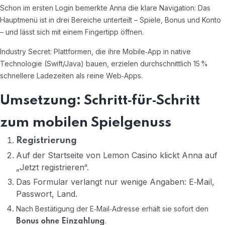
Schon im ersten Login bemerkte Anna die klare Navigation: Das
Hauptmenü ist in drei Bereiche unterteilt – Spiele, Bonus und Konto
– und lässt sich mit einem Fingertipp öffnen.
Industry Secret: Plattformen, die ihre Mobile‑App in native
Technologie (Swift/Java) bauen, erzielen durchschnittlich 15 %
schnellere Ladezeiten als reine Web‑Apps.
Umsetzung: Schritt‑für‑Schritt
zum mobilen Spielgenuss
Registrierung
Auf der Startseite von Lemon Casino klickt Anna auf
„Jetzt registrieren“.
Das Formular verlangt nur wenige Angaben: E‑Mail,
Passwort, Land.
Nach Bestätigung der E‑Mail‑Adresse erhält sie sofort den
.
Bonus ohne Einzahlung