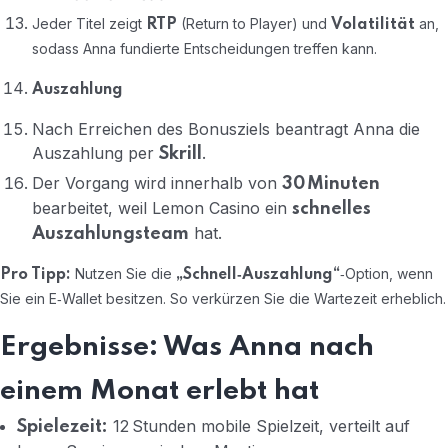
Jeder Titel zeigt
(Return to Player) und
an,
RTP
Volatilität
sodass Anna fundierte Entscheidungen treffen kann.
Auszahlung
Nach Erreichen des Bonusziels beantragt Anna die
Auszahlung per
.
Skrill
Der Vorgang wird innerhalb von
30 Minuten
bearbeitet, weil Lemon Casino ein
schnelles
hat.
Auszahlungsteam
Nutzen Sie die
‑Option, wenn
Pro Tipp:
„Schnell‑Auszahlung“
Sie ein E‑Wallet besitzen. So verkürzen Sie die Wartezeit erheblich.
Ergebnisse: Was Anna nach
einem Monat erlebt hat
12 Stunden mobile Spielzeit, verteilt auf
Spielezeit: