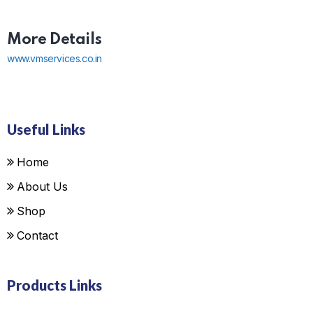
More Details
www.vmservices.co.in
Useful Links
Home
About Us
Shop
Contact
Products Links