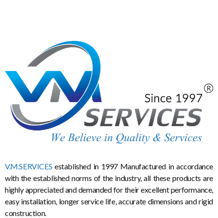
V.M.SERVICES
established in 1997 Manufactured in accordance
with the established norms of the industry, all these products are
highly appreciated and demanded for their excellent performance,
easy installation, longer service life, accurate dimensions and rigid
construction.