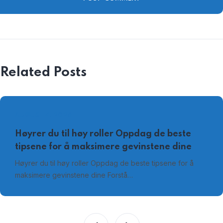
Related Posts
AUGUST 4, 2026
Høyrer du til høy roller Oppdag de beste
tipsene for å maksimere gevinstene dine
Høyrer du til høy roller Oppdag de beste tipsene for å
maksimere gevinstene dine Forstå…