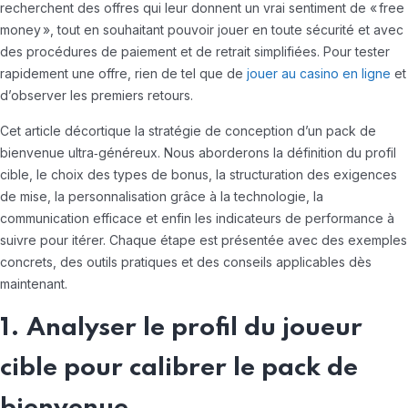
recherchent des offres qui leur donnent un vrai sentiment de « free
money », tout en souhaitant pouvoir jouer en toute sécurité et avec
des procédures de paiement et de retrait simplifiées. Pour tester
rapidement une offre, rien de tel que de
jouer au casino en ligne
et
d’observer les premiers retours.
Cet article décortique la stratégie de conception d’un pack de
bienvenue ultra‑généreux. Nous aborderons la définition du profil
cible, le choix des types de bonus, la structuration des exigences
de mise, la personnalisation grâce à la technologie, la
communication efficace et enfin les indicateurs de performance à
suivre pour itérer. Chaque étape est présentée avec des exemples
concrets, des outils pratiques et des conseils applicables dès
maintenant.
1. Analyser le profil du joueur
cible pour calibrer le pack de