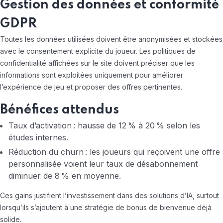
Gestion des données et conformité
GDPR
Toutes les données utilisées doivent être anonymisées et stockées
avec le consentement explicite du joueur. Les politiques de
confidentialité affichées sur le site doivent préciser que les
informations sont exploitées uniquement pour améliorer
l’expérience de jeu et proposer des offres pertinentes.
Bénéfices attendus
Taux d’activation : hausse de 12 % à 20 % selon les
études internes.
Réduction du churn : les joueurs qui reçoivent une offre
personnalisée voient leur taux de désabonnement
diminuer de 8 % en moyenne.
Ces gains justifient l’investissement dans des solutions d’IA, surtout
lorsqu’ils s’ajoutent à une stratégie de bonus de bienvenue déjà
solide.