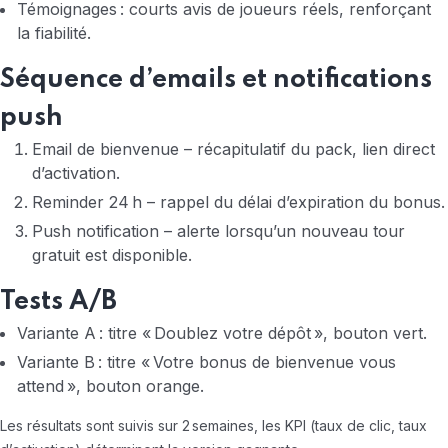
Témoignages : courts avis de joueurs réels, renforçant
la fiabilité.
Séquence d’emails et notifications
push
Email de bienvenue – récapitulatif du pack, lien direct
d’activation.
Reminder 24 h – rappel du délai d’expiration du bonus.
Push notification – alerte lorsqu’un nouveau tour
gratuit est disponible.
Tests A/B
Variante A : titre « Doublez votre dépôt », bouton vert.
Variante B : titre « Votre bonus de bienvenue vous
attend », bouton orange.
Les résultats sont suivis sur 2 semaines, les KPI (taux de clic, taux