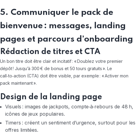
5. Communiquer le pack de
bienvenue : messages, landing
pages et parcours d’onboarding
Rédaction de titres et CTA
Un bon titre doit être clair et incitatif : « Doublez votre premier
dépôt ! Jusqu’à 300 € de bonus et 50 tours gratuits ». Le
call‑to‑action (CTA) doit être visible, par exemple : « Activer mon
pack maintenant ».
Design de la landing page
Visuels : images de jackpots, compte‑à‑rebours de 48 h,
icônes de jeux populaires.
Timers : créent un sentiment d’urgence, surtout pour les
offres limitées.