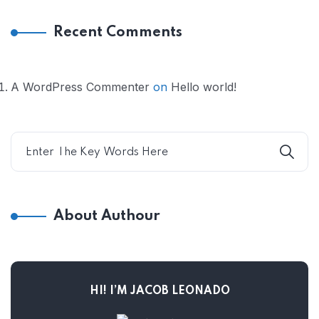
Recent Comments
A WordPress Commenter
on
Hello world!
About Authour
HI! I’M JACOB LEONADO