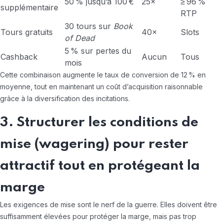
50 % jusqu’à 100 €
25×
≥ 96 %
supplémentaire
RTP
30 tours sur
Book
Tours gratuits
40×
Slots
of Dead
5 % sur pertes du
Cashback
Aucun
Tous
mois
Cette combinaison augmente le taux de conversion de 12 % en
moyenne, tout en maintenant un coût d’acquisition raisonnable
grâce à la diversification des incitations.
3. Structurer les conditions de
mise (wagering) pour rester
attractif tout en protégeant la
marge
Les exigences de mise sont le nerf de la guerre. Elles doivent être
suffisamment élevées pour protéger la marge, mais pas trop