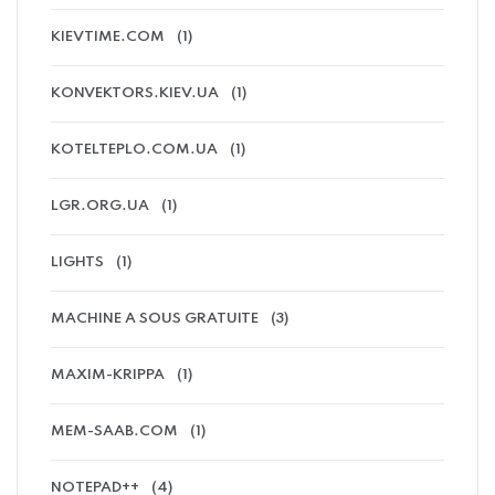
KIEVTIME.COM
(1)
KONVEKTORS.KIEV.UA
(1)
KOTELTEPLO.COM.UA
(1)
LGR.ORG.UA
(1)
LIGHTS
(1)
MACHINE A SOUS GRATUITE
(3)
MAXIM-KRIPPA
(1)
MEM-SAAB.COM
(1)
NOTEPAD++
(4)