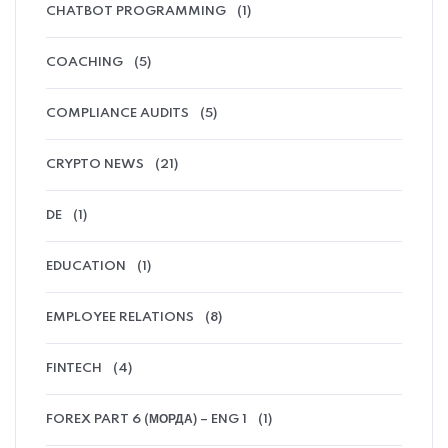
CHATBOT PROGRAMMING
(1)
COACHING
(5)
COMPLIANCE AUDITS
(5)
CRYPTO NEWS
(21)
DE
(1)
EDUCATION
(1)
EMPLOYEE RELATIONS
(8)
FINTECH
(4)
FOREX PART 6 (МОРДА) – ENG 1
(1)