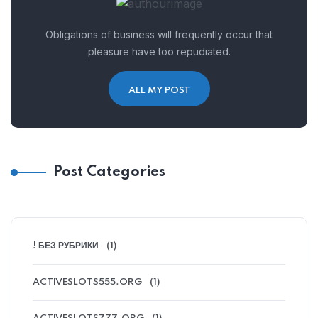
Obligations of business will frequently occur that
pleasure have too repudiated.
ALL MY POST
Post Categories
! БЕЗ РУБРИКИ
(1)
ACTIVESLOTS555.ORG
(1)