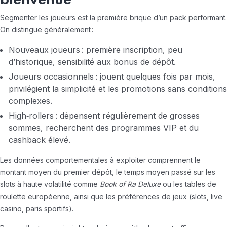
bienvenue
Segmenter les joueurs est la première brique d’un pack performant.
On distingue généralement :
Nouveaux joueurs : première inscription, peu
d’historique, sensibilité aux bonus de dépôt.
Joueurs occasionnels : jouent quelques fois par mois,
privilégient la simplicité et les promotions sans conditions
complexes.
High‑rollers : dépensent régulièrement de grosses
sommes, recherchent des programmes VIP et du
cashback élevé.
Les données comportementales à exploiter comprennent le
montant moyen du premier dépôt, le temps moyen passé sur les
slots à haute volatilité comme
Book of Ra Deluxe
ou les tables de
roulette européenne, ainsi que les préférences de jeux (slots, live
casino, paris sportifs).