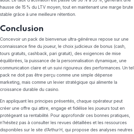
hausse de 15 % du LTV moyen, tout en maintenant une marge brute
stable grâce à une meilleure rétention.
Conclusion
Concevoir un pack de bienvenue ultra‑généreux repose sur une
connaissance fine du joueur, le choix judicieux de bonus (cash,
tours gratuits, cashback, pari gratuit), des exigences de mise
équilibrées, la puissance de la personnalisation dynamique, une
communication claire et un suivi rigoureux des performances. Un tel
pack ne doit pas être perçu comme une simple dépense
marketing, mais comme un levier stratégique qui alimente la
croissance durable du casino.
En appliquant les principes présentés, chaque opérateur peut
créer une offre qui attire, engage et fidélise les joueurs tout en
protégeant sa rentabilité. Pour approfondir ces bonnes pratiques,
n’hésitez pas à consulter les revues détaillées et les ressources
disponibles sur le site d’Arthur H, qui propose des analyses neutres