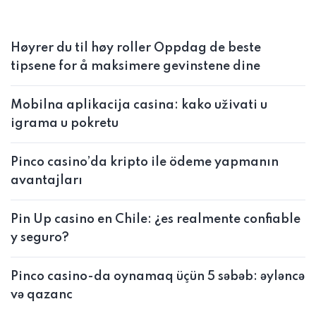
Høyrer du til høy roller Oppdag de beste
tipsene for å maksimere gevinstene dine
Mobilna aplikacija casina: kako uživati u
igrama u pokretu
Pinco casino’da kripto ile ödeme yapmanın
avantajları
Pin Up casino en Chile: ¿es realmente confiable
y seguro?
Pinco casino-da oynamaq üçün 5 səbəb: əyləncə
və qazanc