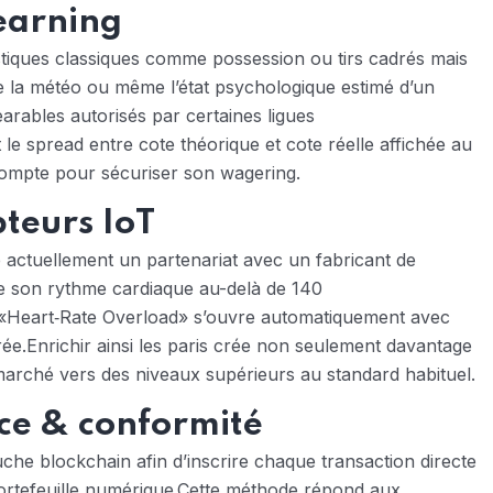
earning
istiques classiques comme possession ou tirs cadrés mais
ue la météo ou même l’état psychologique estimé d’un
rables autorisés par certaines ligues
le spread entre cote théorique et cote réelle affichée au
 compte pour sécuriser son wagering.
teurs IoT
 actuellement un partenariat avec un fabricant de
te son rythme cardiaque au-delà de 140
«​Heart‑Rate Overload​» s’ouvre automatiquement avec
rée.Enrichir ainsi les paris crée non seulement davantage
 marché vers des niveaux supérieurs au standard habituel.
ce & conformité
che blockchain afin d’inscrire chaque transaction directe
 portefeuille numérique.Cette méthode répond aux