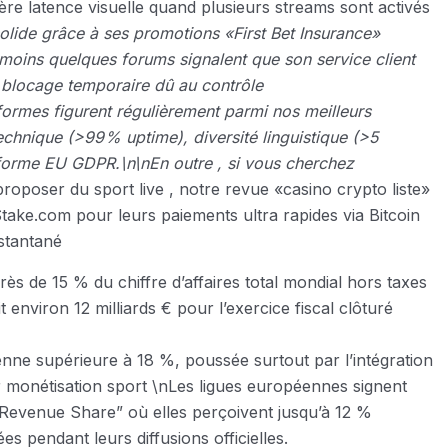
ère latence visuelle quand plusieurs streams sont activés
olide grâce à ses promotions «​First Bet Insurance​»
oins quelques forums signalent que son service client
 blocage temporaire dû au contrôle
formes figurent régulièrement parmi nos meilleurs
technique (>99 % uptime), diversité linguistique (>5
forme EU GDPR.\n\nEn outre , si vous cherchez
proposer du sport live , notre revue «casino crypto liste»
ke.com pour leurs paiements ultra rapides via Bitcoin
nstantané
rès de 15 % du chiffre d’affaires total mondial hors taxes
environ 12 milliards € pour l’exercice fiscal clôturé
nne supérieure à 18 %, poussée surtout par l’intégration
 monétisation sport \nLes ligues européennes signent
 Revenue Share” où elles perçoivent jusqu’à 12 %
 pendant leurs diffusions officielles.