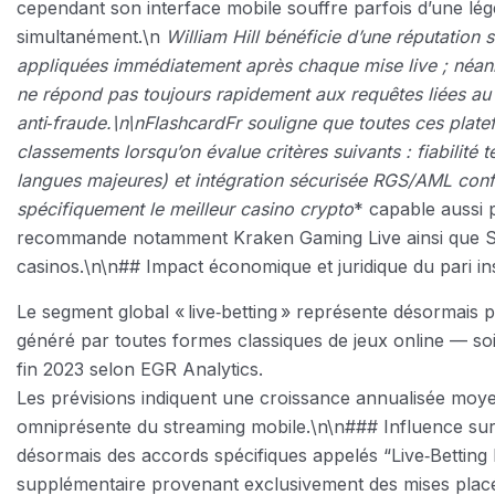
cependant son interface mobile souffre parfois d’une lég
simultanément.\n
William Hill
bénéficie d’une réputation s
appliquées immédiatement après chaque mise live ; néanm
ne répond pas toujours rapidement aux requêtes liées au
anti‑fraude.\n\nFlashcardFr souligne que toutes ces plate
classements lorsqu’on évalue critères suivants : fiabilité 
langues majeures) et intégration sécurisée RGS/AML con
spécifiquement
le meilleur casino crypto
* capable aussi 
recommande notamment Kraken Gaming Live ainsi que Sta
casinos.\n\n## Impact économique et juridique du pari i
Le segment global « live‑betting » représente désormais p
généré par toutes formes classiques de jeux online — soit 
fin 2023 selon EGR Analytics.
Les prévisions indiquent une croissance annualisée moye
omniprésente du streaming mobile.\n\n### Influence sur
désormais des accords spécifiques appelés “Live‑Betting
supplémentaire provenant exclusivement des mises placées