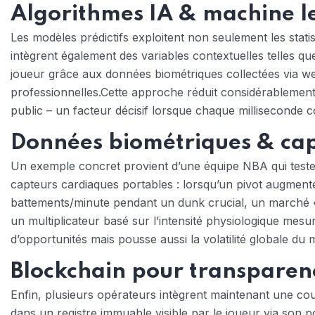
Algorithmes IA & machine l
Les modèles prédictifs exploitent non seulement les stat
intègrent également des variables contextuelles telles q
joueur grâce aux données biométriques collectées via wea
professionnelles.Cette approche réduit considérablement 
public – un facteur décisif lorsque chaque milliseconde
Données biométriques & cap
Un exemple concret provient d’une équipe NBA qui teste
capteurs cardiaques portables : lorsqu’un pivot augmen
battements/minute pendant un dunk crucial, un marché 
un multiplicateur basé sur l’intensité physiologique mesu
d’opportunités mais pousse aussi la volatilité globale du
Blockchain pour transparen
Enfin, plusieurs opérateurs intègrent maintenant une cou
dans un registre immuable visible par le joueur via son