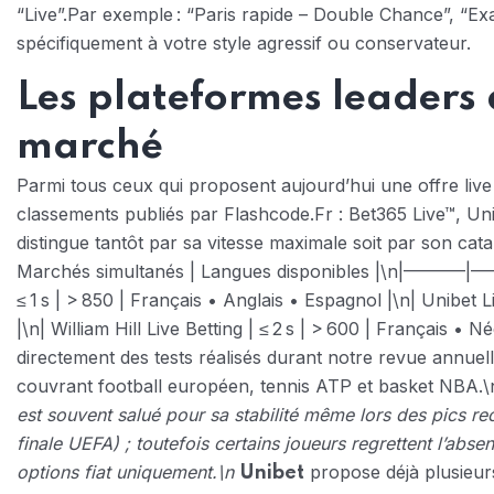
“Live”.Par exemple : “Paris rapide – Double Chance”, “E
spécifiquement à votre style agressif ou conservateur.
Les plateformes leaders q
marché
Parmi tous ceux qui proposent aujourd’hui une offre li
classements publiés par Flashcode.Fr : Bet365 Live™, Unib
distingue tantôt par sa vitesse maximale soit par son ca
Marchés simultanés | Langues disponibles |\n|
≤ 1 s | > 850 | Français • Anglais • Espagnol |\n| Unibet L
|\n| William Hill Live Betting | ≤ 2 s | > 600 | Français •
directement des tests réalisés durant notre revue annuel
couvrant football européen, tennis ATP et basket NBA.\n
est souvent salué pour sa stabilité même lors des pics 
finale UEFA) ; toutefois certains joueurs regrettent l’abs
options fiat uniquement.\n
propose déjà plusieur
Unibet