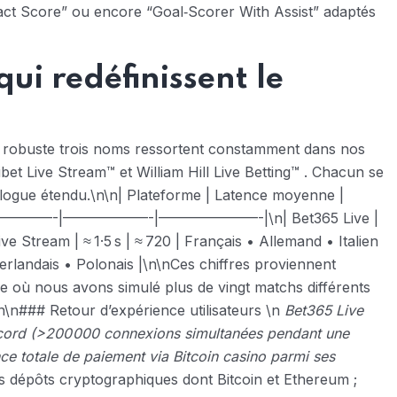
xact Score” ou encore “Goal‑Scorer With Assist” adaptés
ui redéfinissent le
ve robuste trois noms ressortent constamment dans nos
et Live Stream™ et William Hill Live Betting™ . Chacun se
talogue étendu.\n\n| Plateforme | Latence moyenne |
———–|—————-|——————-|———————-|\n| Bet365 Live |
ive Stream | ≈ 1·5 s | ≈ 720 | Français • Allemand • Italien
 Néerlandais • Polonais |\n\nCes chiffres proviennent
le où nous avons simulé plus de vingt matchs différents
\n### Retour d’expérience utilisateurs \n
Bet365 Live
record (>200 000 connexions simultanées pendant une
ence totale de paiement via Bitcoin casino parmi ses
s dépôts cryptographiques dont Bitcoin et Ethereum ;