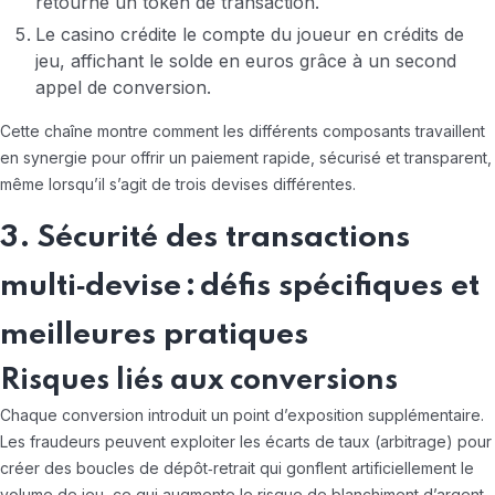
retourne un token de transaction.
Le casino crédite le compte du joueur en crédits de
jeu, affichant le solde en euros grâce à un second
appel de conversion.
Cette chaîne montre comment les différents composants travaillent
en synergie pour offrir un paiement rapide, sécurisé et transparent,
même lorsqu’il s’agit de trois devises différentes.
3. Sécurité des transactions
multi‑devise : défis spécifiques et
meilleures pratiques
Risques liés aux conversions
Chaque conversion introduit un point d’exposition supplémentaire.
Les fraudeurs peuvent exploiter les écarts de taux (arbitrage) pour
créer des boucles de dépôt‑retrait qui gonflent artificiellement le
volume de jeu, ce qui augmente le risque de blanchiment d’argent.