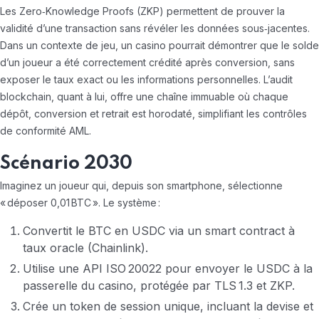
Les Zero‑Knowledge Proofs (ZKP) permettent de prouver la
validité d’une transaction sans révéler les données sous‑jacentes.
Dans un contexte de jeu, un casino pourrait démontrer que le solde
d’un joueur a été correctement crédité après conversion, sans
exposer le taux exact ou les informations personnelles. L’audit
blockchain, quant à lui, offre une chaîne immuable où chaque
dépôt, conversion et retrait est horodaté, simplifiant les contrôles
de conformité AML.
Scénario 2030
Imaginez un joueur qui, depuis son smartphone, sélectionne
« déposer 0,01 BTC ». Le système :
Convertit le BTC en USDC via un smart contract à
taux oracle (Chainlink).
Utilise une API ISO 20022 pour envoyer le USDC à la
passerelle du casino, protégée par TLS 1.3 et ZKP.
Crée un token de session unique, incluant la devise et