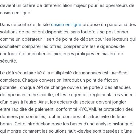
devient un critère de différenciation majeur pour les opérateurs de
casino en ligne.
Dans ce contexte, le site
casino en ligne
propose un panorama des
solutions de paiement disponibles, sans toutefois se positionner
comme un opérateur. Il sert de point de départ pour les lecteurs qui
souhaitent comparer les offres, comprendre les exigences de
conformité et identifier les meilleures pratiques en matière de
sécurité.
Le défi sécuritaire lié à la multiplicité des monnaies est lui‑même
complexe. Chaque conversion introduit un point de friction
potentiel, chaque API de change ouvre une porte à des attaques
de type man‑in‑the‑middle, et les exigences réglementaires varient
d’un pays à l’autre. Ainsi, les acteurs du secteur doivent jongler
entre rapidité de paiement, conformité KYC/AML et protection des
données personnelles, tout en conservant l’attractivité de leurs
bonus. Cette introduction pose les bases d’une analyse historique
qui montre comment les solutions multi‑devise sont passées d’une