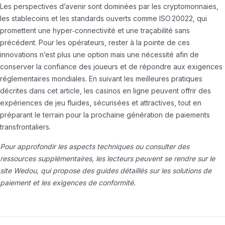
Les perspectives d’avenir sont dominées par les cryptomonnaies,
les stablecoins et les standards ouverts comme ISO 20022, qui
promettent une hyper‑connectivité et une traçabilité sans
précédent. Pour les opérateurs, rester à la pointe de ces
innovations n’est plus une option mais une nécessité afin de
conserver la confiance des joueurs et de répondre aux exigences
réglementaires mondiales. En suivant les meilleures pratiques
décrites dans cet article, les casinos en ligne peuvent offrir des
expériences de jeu fluides, sécurisées et attractives, tout en
préparant le terrain pour la prochaine génération de paiements
transfrontaliers.
Pour approfondir les aspects techniques ou consulter des
ressources supplémentaires, les lecteurs peuvent se rendre sur le
site Wedou, qui propose des guides détaillés sur les solutions de
paiement et les exigences de conformité.