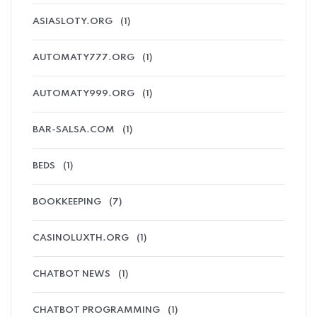
ASIASLOTY.ORG
(1)
AUTOMATY777.ORG
(1)
AUTOMATY999.ORG
(1)
BAR-SALSA.COM
(1)
BEDS
(1)
BOOKKEEPING
(7)
CASINOLUXTH.ORG
(1)
CHATBOT NEWS
(1)
CHATBOT PROGRAMMING
(1)