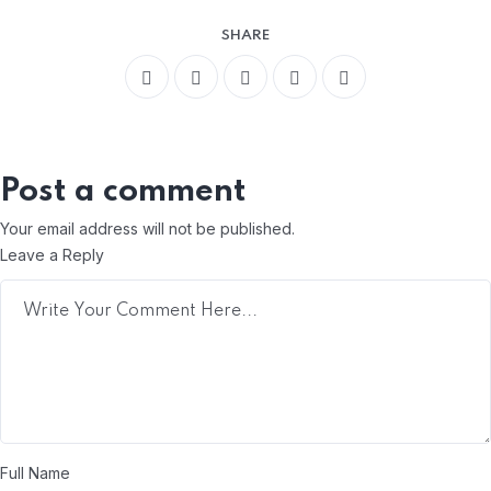
SHARE
Post a comment
Your email address will not be published.
Leave a Reply
Full Name