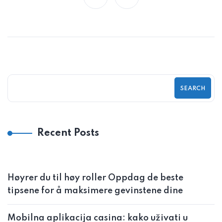
SEARCH
Recent Posts
Høyrer du til høy roller Oppdag de beste
tipsene for å maksimere gevinstene dine
Mobilna aplikacija casina: kako uživati u