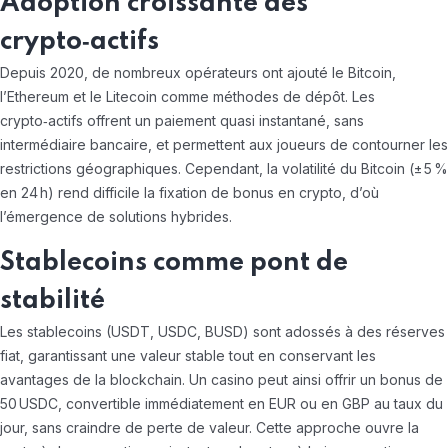
Adoption croissante des
crypto‑actifs
Depuis 2020, de nombreux opérateurs ont ajouté le Bitcoin,
l’Ethereum et le Litecoin comme méthodes de dépôt. Les
crypto‑actifs offrent un paiement quasi instantané, sans
intermédiaire bancaire, et permettent aux joueurs de contourner les
restrictions géographiques. Cependant, la volatilité du Bitcoin (± 5 %
en 24 h) rend difficile la fixation de bonus en crypto, d’où
l’émergence de solutions hybrides.
Stablecoins comme pont de
stabilité
Les stablecoins (USDT, USDC, BUSD) sont adossés à des réserves
fiat, garantissant une valeur stable tout en conservant les
avantages de la blockchain. Un casino peut ainsi offrir un bonus de
50 USDC, convertible immédiatement en EUR ou en GBP au taux du
jour, sans craindre de perte de valeur. Cette approche ouvre la