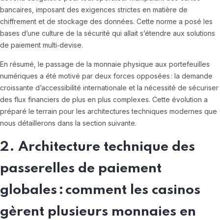
bancaires, imposant des exigences strictes en matière de
chiffrement et de stockage des données. Cette norme a posé les
bases d’une culture de la sécurité qui allait s’étendre aux solutions
de paiement multi‑devise.
En résumé, le passage de la monnaie physique aux portefeuilles
numériques a été motivé par deux forces opposées : la demande
croissante d’accessibilité internationale et la nécessité de sécuriser
des flux financiers de plus en plus complexes. Cette évolution a
préparé le terrain pour les architectures techniques modernes que
nous détaillerons dans la section suivante.
2. Architecture technique des
passerelles de paiement
globales : comment les casinos
gèrent plusieurs monnaies en