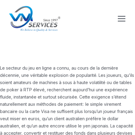
Le secteur du jeu en ligne a connu, au cours de la dernière
décennie, une véritable explosion de popularité. Les joueurs, qu’ils
soient amateurs de machines à sous à haute volatilité ou de tables
de poker à RTP élevé, recherchent aujourd’hui une expérience
fluide, instantanée et surtout sécurisée. Cette exigence s’étend
naturellement aux méthodes de paiement : le simple virement
bancaire ou la carte Visa ne suffisent plus lorsqu’un joueur français
veut miser en euros, qu’un client australien préfère le dollar
australien, et qu’un autre encore utilise le yen japonais. La capacité
à accepter, convertir et restituer des fonds dans plusieurs devises