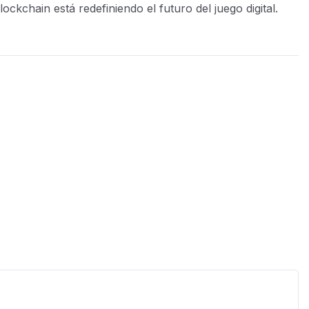
kchain está redefiniendo el futuro del juego digital.