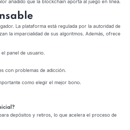
or añadido que la blockchain aporta al juego en línea.
onsable
ugador. La plataforma está regulada por la autoridad de
zan la imparcialidad de sus algoritmos. Además, ofrece
el panel de usuario.
s con problemas de adicción.
mportante como elegir el mejor bono.
icial?
ara depósitos y retiros, lo que acelera el proceso de