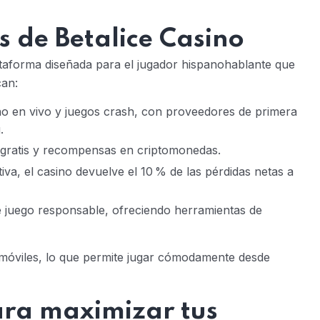
s de Betalice Casino
lataforma diseñada para el jugador hispanohablante que
can:
o en vivo y juegos crash, con proveedores de primera
.
 gratis y recompensas en criptomonedas.
iva, el casino devuelve el 10 % de las pérdidas netas a
juego responsable, ofreciendo herramientas de
s móviles, lo que permite jugar cómodamente desde
ara maximizar tus