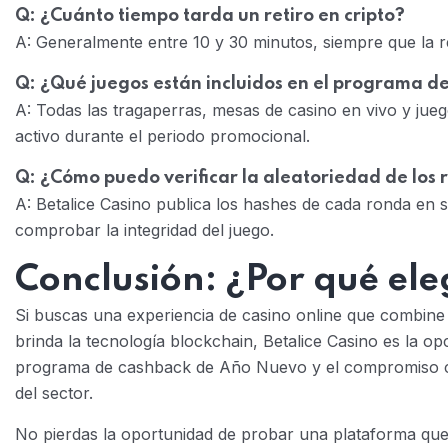
Q: ¿Cuánto tiempo tarda un retiro en cripto?
A: Generalmente entre 10 y 30 minutos, siempre que la 
Q: ¿Qué juegos están incluidos en el programa 
A: Todas las tragaperras, mesas de casino en vivo y jue
activo durante el periodo promocional.
Q: ¿Cómo puedo verificar la aleatoriedad de los 
A: Betalice Casino publica los hashes de cada ronda en s
comprobar la integridad del juego.
Conclusión: ¿Por qué ele
Si buscas una experiencia de casino online que combine 
brinda la tecnología blockchain, Betalice Casino es la op
programa de cashback de Año Nuevo y el compromiso co
del sector.
No pierdas la oportunidad de probar una plataforma que pr