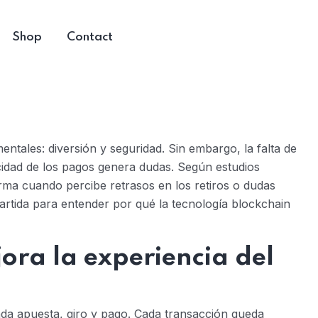
Shop
Contact
ntales: diversión y seguridad. Sin embargo, la falta de
cidad de los pagos genera dudas. Según estudios
rma cuando percibe retrasos en los retiros o dudas
partida para entender por qué la tecnología blockchain
ora la experiencia del
ada apuesta, giro y pago. Cada transacción queda