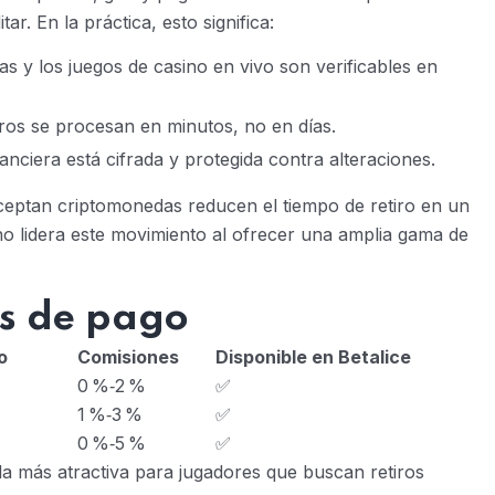
r. En la práctica, esto significa:
ras y los juegos de casino en vivo son verificables en
tiros se procesan en minutos, no en días.
nanciera está cifrada y protegida contra alteraciones.
aceptan criptomonedas reducen el tiempo de retiro en un
no lidera este movimiento al ofrecer una amplia gama de
s de pago
o
Comisiones
Disponible en Betalice
0 %‑2 %
✅
1 %‑3 %
✅
0 %‑5 %
✅
 la más atractiva para jugadores que buscan retiros