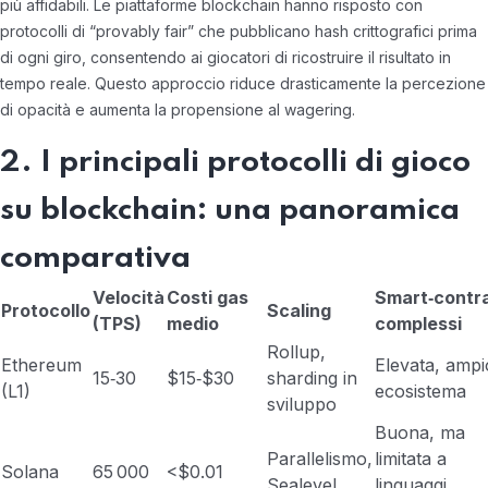
più affidabili. Le piattaforme blockchain hanno risposto con
protocolli di “provably fair” che pubblicano hash crittografici prima
di ogni giro, consentendo ai giocatori di ricostruire il risultato in
tempo reale. Questo approccio riduce drasticamente la percezione
di opacità e aumenta la propensione al wagering.
2. I principali protocolli di gioco
su blockchain: una panoramica
comparativa
Velocità
Costi gas
Smart‑contr
Protocollo
Scaling
(TPS)
medio
complessi
Rollup,
Ethereum
Elevata, ampi
15‑30
$15‑$30
sharding in
(L1)
ecosistema
sviluppo
Buona, ma
Parallelismo,
limitata a
Solana
65 000
<$0.01
Sealevel
linguaggi