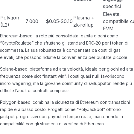
specifici
Elevata,
Polygon
Plasma +
7 000
$0.05‑$0.10
compatibile c
(L2)
zk‑rollup
EVM
Ethereum‑based: la rete più consolidata, ospita giochi come
“CryptoRoulette” che sfruttano gli standard ERC‑20 per i token di
scommessa. La sua robustezza è compensata da costi di gas
elevati, che possono ridurre la convenienza per puntate piccole.
Solana‑based: piattaforma ad alta velocità, ideale per giochi ad alta
frequenza come slot “instant win”. I costi quasi nulli favoriscono
micro‑wagering, ma la giovane community di sviluppatori rende più
difficile l’audit di contratti complessi.
Polygon‑based: combina la sicurezza di Ethereum con transazioni
rapide e a basso costo. Progetti come “PolyJackpot” offrono
jackpot progressivi con payout in tempo reale, mantenendo la
compatibilità con gli strumenti di verifica di Etherscan.