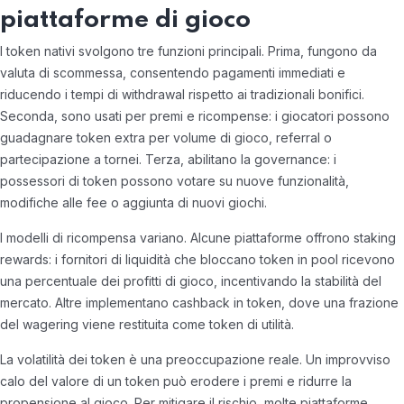
piattaforme di gioco
I token nativi svolgono tre funzioni principali. Prima, fungono da
valuta di scommessa, consentendo pagamenti immediati e
riducendo i tempi di withdrawal rispetto ai tradizionali bonifici.
Seconda, sono usati per premi e ricompense: i giocatori possono
guadagnare token extra per volume di gioco, referral o
partecipazione a tornei. Terza, abilitano la governance: i
possessori di token possono votare su nuove funzionalità,
modifiche alle fee o aggiunta di nuovi giochi.
I modelli di ricompensa variano. Alcune piattaforme offrono staking
rewards: i fornitori di liquidità che bloccano token in pool ricevono
una percentuale dei profitti di gioco, incentivando la stabilità del
mercato. Altre implementano cashback in token, dove una frazione
del wagering viene restituita come token di utilità.
La volatilità dei token è una preoccupazione reale. Un improvviso
calo del valore di un token può erodere i premi e ridurre la
propensione al gioco. Per mitigare il rischio, molte piattaforme