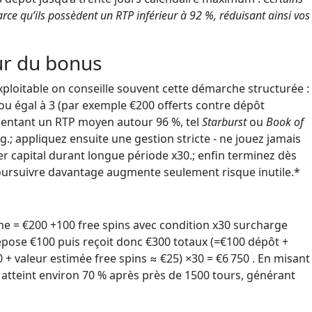
parce qu’ils possèdent un RTP inférieur à 92 %, réduisant ainsi vos
ur du bonus
xploitable on conseille souvent cette démarche structurée :
 ou égal à 3 (par exemple €200 offerts contre dépôt
ésentant un RTP moyen autour 96 %, tel
Starburst
ou
Book of
; appliquez ensuite une gestion stricte ‑ ne jouez jamais
er capital durant longue période x30.; enfin terminez dès
oursuivre davantage augmente seulement risque inutile.*
 = €200 +100 free spins avec condition x30 surcharge
épose €100 puis reçoit donc €300 totaux (=€100 dépôt +
+ valeur estimée free spins ≈ €25) ×30 = €6 750 . En misant
 atteint environ 70 % après près de 1500 tours, générant