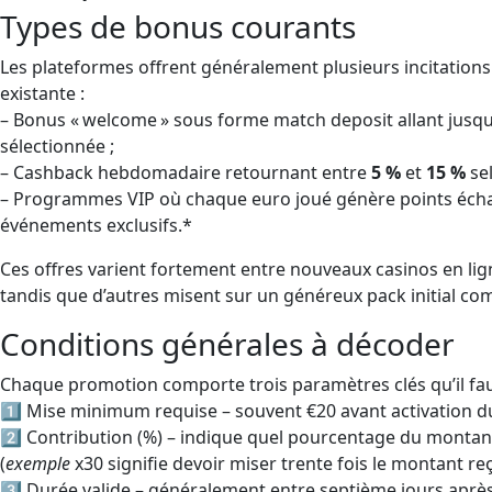
Types de bonus courants
Les plateformes offrent généralement plusieurs incitations a
existante :
– Bonus « welcome » sous forme match deposit allant jusqu
sélectionnée ;
– Cashback hebdomadaire retournant entre
5 %
et
15 %
sel
– Programmes VIP où chaque euro joué génère points échan
événements exclusifs.*
Ces offres varient fortement entre nouveaux casinos en lign
tandis que d’autres misent sur un généreux pack initial com
Conditions générales à décoder
Chaque promotion comporte trois paramètres clés qu’il fau
1️⃣ Mise minimum requise – souvent €20 avant activation 
2️⃣ Contribution (%) – indique quel pourcentage du monta
(
exemple
x30 signifie devoir miser trente fois le montant reç
3️⃣ Durée valide – généralement entre septième jours aprè