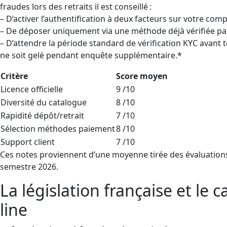
fraudes lors des retraits il est conseillé :
– D’activer l’authentification à deux facteurs sur votre comp
– De déposer uniquement via une méthode déjà vérifiée par 
– D’attendre la période standard de vérification KYC avant
ne soit gelé pendant enquête supplémentaire.*
Critère
Score moyen
Licence officielle
9 /10
Diversité du catalogue
8 /10
Rapidité dépôt/retrait
7 /10
Sélection méthodes paiement
8 /10
Support client
7 /10
Ces notes proviennent d’une moyenne tirée des évaluation
semestre 2026.
La législation française et le 
line