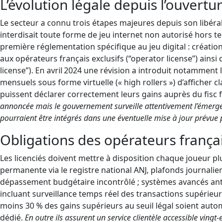
L’évolution légale depuis l’ouvert
Le secteur a connu trois étapes majeures depuis son libéral
interdisait toute forme de jeu internet non autorisé hors te
première réglementation spécifique au jeu digital : créati
aux opérateurs français exclusifs (“operator license”) ains
license”). En avril 2024 une révision a introduit notamment 
mensuels sous forme virtuelle (« high rollers ») d’afficher c
puissent déclarer correctement leurs gains auprès du fisc f
annoncée mais le gouvernement surveille attentivement l’émerge
pourraient être intégrés dans une éventuelle mise à jour prévue 
Obligations des opérateurs frança
Les licenciés doivent mettre à disposition chaque joueur plu
permanente via le registre national ANJ, plafonds journalie
dépassement budgétaire incontrôlé ; systèmes avancés an
incluant surveillance temps réel des transactions supérieur
moins 30 % des gains supérieurs au seuil légal soient auto
dédié.
En outre ils assurent un service clientèle accessible vingt