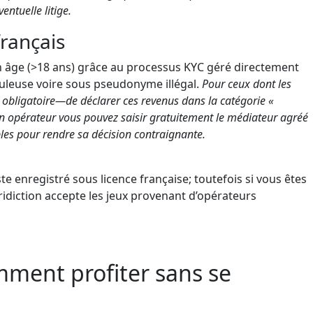
ntuelle litige.
français
son âge (>18 ans) grâce au processus KYC géré directement
duleuse voire sous pseudonyme illégal.
Pour ceux dont les
obligatoire—de déclarer ces revenus dans la catégorie «
 un opérateur vous pouvez saisir gratuitement le médiateur agréé
ables pour rendre sa décision contraignante.
e enregistré sous licence française; toutefois si vous êtes
ridiction accepte les jeux provenant d’opérateurs
mment profiter sans se