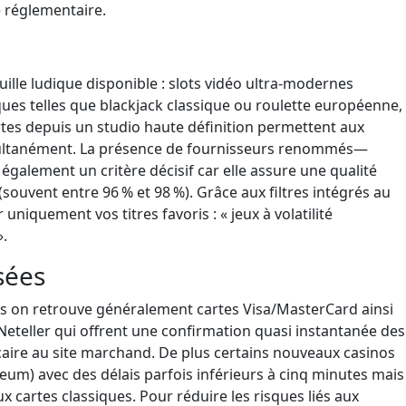
é réglementaire.
ille ludique disponible : slots vidéo ultra‑modernes
iques telles que blackjack classique ou roulette européenne,
cartes depuis un studio haute définition permettent aux
imultanément. La présence de fournisseurs renommés—
alement un critère décisif car elle assure une qualité
souvent entre 96 % et 98 %). Grâce aux filtres intégrés au
niquement vos titres favoris : « jeux à volatilité
».
sées
is on retrouve généralement cartes Visa/MasterCard ainsi
 Neteller qui offrent une confirmation quasi instantanée des
caire au site marchand. De plus certains nouveaux casinos
um) avec des délais parfois inférieurs à cinq minutes mais
x cartes classiques. Pour réduire les risques liés aux