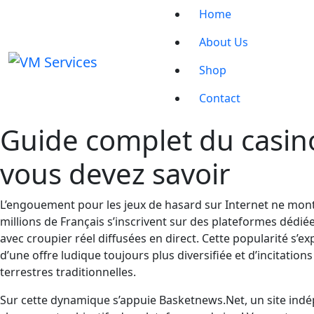
Home
About Us
Shop
Contact
Guide complet du casino
vous devez savoir
L’engouement pour les jeux de hasard sur Internet ne mon
millions de Français s’inscrivent sur des plateformes dédié
avec croupier réel diffusées en direct. Cette popularité s’e
d’une offre ludique toujours plus diversifiée et d’incitations 
terrestres traditionnelles.
Sur cette dynamique s’appuie Basketnews.Net, un site indépe