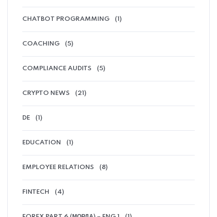
CHATBOT PROGRAMMING
(1)
COACHING
(5)
COMPLIANCE AUDITS
(5)
CRYPTO NEWS
(21)
DE
(1)
EDUCATION
(1)
EMPLOYEE RELATIONS
(8)
FINTECH
(4)
FOREX PART 6 (МОРДА) – ENG 1
(1)