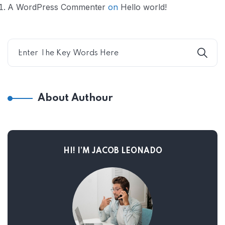
A WordPress Commenter
on
Hello world!
About Authour
HI! I’M JACOB LEONADO