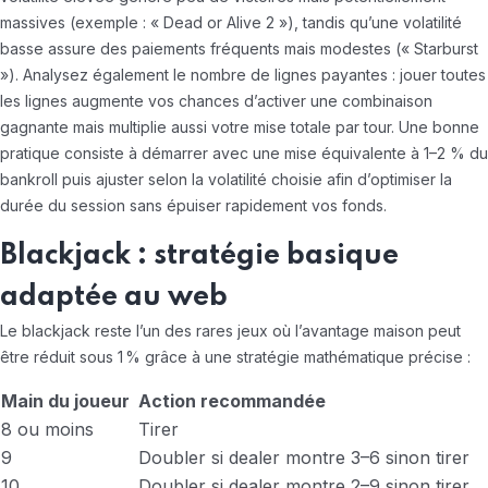
massives (exemple : « Dead or Alive 2 »), tandis qu’une volatilité
basse assure des paiements fréquents mais modestes (« Starburst
»). Analysez également le nombre de lignes payantes : jouer toutes
les lignes augmente vos chances d’activer une combinaison
gagnante mais multiplie aussi votre mise totale par tour. Une bonne
pratique consiste à démarrer avec une mise équivalente à 1–2 % du
bankroll puis ajuster selon la volatilité choisie afin d’optimiser la
durée du session sans épuiser rapidement vos fonds.
Blackjack : stratégie basique
adaptée au web
Le blackjack reste l’un des rares jeux où l’avantage maison peut
être réduit sous 1 % grâce à une stratégie mathématique précise :
Main du joueur
Action recommandée
8 ou moins
Tirer
9
Doubler si dealer montre 3–6 sinon tirer
10
Doubler si dealer montre 2–9 sinon tirer