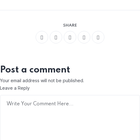
SHARE
Post a comment
Your email address will not be published.
Leave a Reply