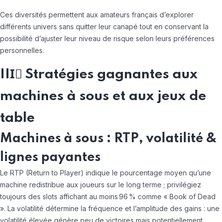
Ces diversités permettent aux amateurs français d’explorer
différents univers sans quitter leur canapé tout en conservant la
possibilité d’ajuster leur niveau de risque selon leurs préférences
personnelles.
III️⃣ Stratégies gagnantes aux
machines à sous et aux jeux de
table
Machines à sous : RTP, volatilité &
lignes payantes
Le RTP (Return to Player) indique le pourcentage moyen qu’une
machine redistribue aux joueurs sur le long terme ; privilégiez
toujours des slots affichant au moins 96 % comme « Book of Dead
». La volatilité détermine la fréquence et l’amplitude des gains : une
volatilité élevée génère peu de victoires mais potentiellement