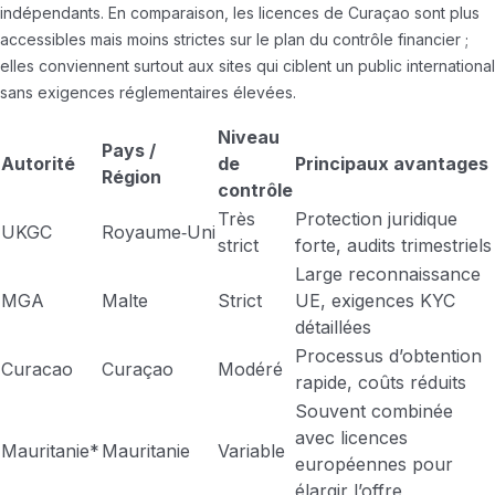
indépendants. En comparaison, les licences de Curaçao sont plus
accessibles mais moins strictes sur le plan du contrôle financier ;
elles conviennent surtout aux sites qui ciblent un public international
sans exigences réglementaires élevées.
Niveau
Pays /
Autorité
de
Principaux avantages
Région
contrôle
Très
Protection juridique
UKGC
Royaume‑Uni
strict
forte, audits trimestriels
Large reconnaissance
MGA
Malte
Strict
UE, exigences KYC
détaillées
Processus d’obtention
Curacao
Curaçao
Modéré
rapide, coûts réduits
Souvent combinée
avec licences
Mauritanie*
Mauritanie
Variable
européennes pour
élargir l’offre