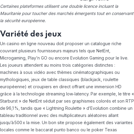
Certaines plateformes utilisent une double licence incluant la
Mauritanie pour toucher des marchés émergents tout en conservant
la sécurité européenne.
Variété des jeux
Un casino en ligne nouveau doit proposer un catalogue riche
couvrant plusieurs fournisseurs majeurs tels que NetEnt,
Microgaming, Play’n GO ou encore Evolution Gaming pour le live.
Les joueurs attendent au moins trois catégories distinctes :
machines à sous vidéo avec thèmes cinématographiques ou
mythologiques, jeux de table classiques (blackjack, roulette
européenne) et croupiers en direct offrant une immersion HD
grâce à la technologie streaming low‑latency. Par exemple, le titre «
Starburst » de NetEnt séduit par ses graphismes colorés et son RTP
de 96,1 %, tandis que « Lightning Roulette » d’Evolution combine un
tableau traditionnel avec des multiplicateurs aléatoires allant
jusqu’à 500 x la mise. Un bon site propose également des variantes
locales comme le baccarat punto banco ou le poker Texas