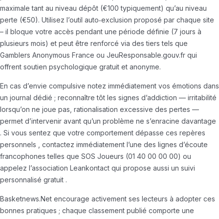
maximale tant au niveau dépôt (€100 typiquement) qu’au niveau
perte (€50). Utilisez l’outil auto‑exclusion proposé par chaque site
– il bloque votre accès pendant une période définie (7 jours à
plusieurs mois) et peut être renforcé via des tiers tels que
Gamblers Anonymous France ou JeuResponsable.gouv.fr qui
offrent soutien psychologique gratuit et anonyme.
En cas d’envie compulsive notez immédiatement vos émotions dans
un journal dédié ; reconnaître tôt les signes d’addiction — irritabilité
lorsqu’on ne joue pas, rationalisation excessive des pertes —
permet d’intervenir avant qu’un problème ne s’enracine davantage
. Si vous sentez que votre comportement dépasse ces repères
personnels , contactez immédiatement l’une des lignes d’écoute
francophones telles que SOS Joueurs (01 40 00 00 00) ou
appelez l’association Leankontact qui propose aussi un suivi
personnalisé gratuit .
Basketnews.Net encourage activement ses lecteurs à adopter ces
bonnes pratiques ; chaque classement publié comporte une