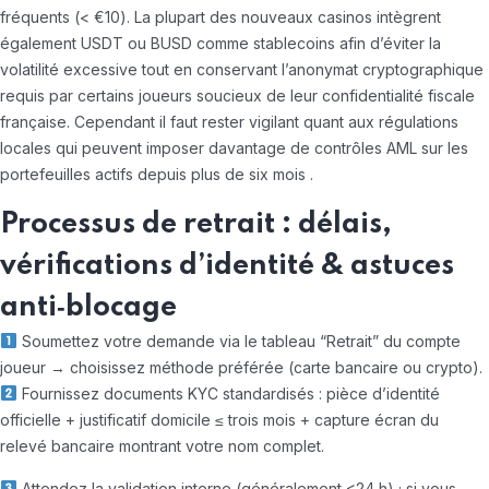
fréquents (< €10). La plupart des nouveaux casinos intègrent
également USDT ou BUSD comme stablecoins afin d’éviter la
volatilité excessive tout en conservant l’anonymat cryptographique
requis par certains joueurs soucieux de leur confidentialité fiscale
française. Cependant il faut rester vigilant quant aux régulations
locales qui peuvent imposer davantage de contrôles AML sur les
portefeuilles actifs depuis plus de six mois .
Processus de retrait : délais,
vérifications d’identité & astuces
anti‑blocage
Soumettez votre demande via le tableau “Retrait” du compte
joueur → choisissez méthode préférée (carte bancaire ou crypto).
Fournissez documents KYC standardisés : pièce d’identité
officielle + justificatif domicile ≤ trois mois + capture écran du
relevé bancaire montrant votre nom complet.
Attendez la validation interne (généralement <24 h) ; si vous