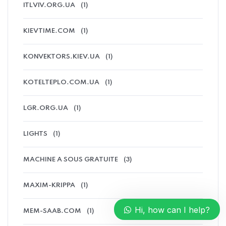
ITLVIV.ORG.UA
(1)
KIEVTIME.COM
(1)
KONVEKTORS.KIEV.UA
(1)
KOTELTEPLO.COM.UA
(1)
LGR.ORG.UA
(1)
LIGHTS
(1)
MACHINE A SOUS GRATUITE
(3)
MAXIM-KRIPPA
(1)
Hi, how can I help?
MEM-SAAB.COM
(1)