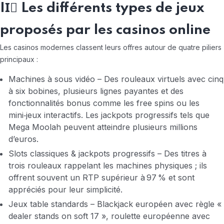
II️⃣ Les différents types de jeux
proposés par les casinos online
Les casinos modernes classent leurs offres autour de quatre piliers
principaux :
Machines à sous vidéo – Des rouleaux virtuels avec cinq
à six bobines, plusieurs lignes payantes et des
fonctionnalités bonus comme les free spins ou les
mini‑jeux interactifs. Les jackpots progressifs tels que
Mega Moolah peuvent atteindre plusieurs millions
d’euros.
Slots classiques & jackpots progressifs – Des titres à
trois rouleaux rappelant les machines physiques ; ils
offrent souvent un RTP supérieur à 97 % et sont
appréciés pour leur simplicité.
Jeux table standards – Blackjack européen avec règle «
dealer stands on soft 17 », roulette européenne avec