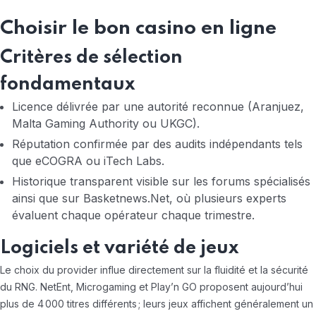
Choisir le bon casino en ligne
Critères de sélection
fondamentaux
Licence délivrée par une autorité reconnue (Aranjuez,
Malta Gaming Authority ou UKGC).
Réputation confirmée par des audits indépendants tels
que eCOGRA ou iTech Labs.
Historique transparent visible sur les forums spécialisés
ainsi que sur Basketnews.Net, où plusieurs experts
évaluent chaque opérateur chaque trimestre.
Logiciels et variété de jeux
Le choix du provider influe directement sur la fluidité et la sécurité
du RNG. NetEnt, Microgaming et Play’n GO proposent aujourd’hui
plus de 4 000 titres différents ; leurs jeux affichent généralement un