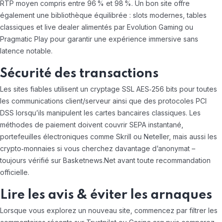
RTP moyen compris entre 96 % et 98 %. Un bon site offre
également une bibliothèque équilibrée : slots modernes, tables
classiques et live dealer alimentés par Evolution Gaming ou
Pragmatic Play pour garantir une expérience immersive sans
latence notable.
Sécurité des transactions
Les sites fiables utilisent un cryptage SSL AES‑256 bits pour toutes
les communications client/serveur ainsi que des protocoles PCI
DSS lorsqu’ils manipulent les cartes bancaires classiques. Les
méthodes de paiement doivent couvrir SEPA instantané,
portefeuilles électroniques comme Skrill ou Neteller, mais aussi les
crypto‑monnaies si vous cherchez davantage d’anonymat –
toujours vérifié sur Basketnews.Net avant toute recommandation
officielle.
Lire les avis & éviter les arnaques
Lorsque vous explorez un nouveau site, commencez par filtrer les