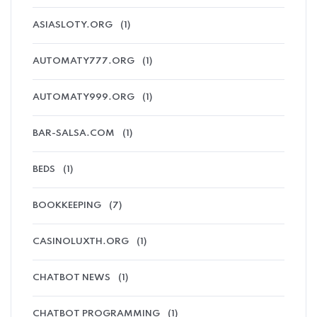
ASIASLOTY.ORG
(1)
AUTOMATY777.ORG
(1)
AUTOMATY999.ORG
(1)
BAR-SALSA.COM
(1)
BEDS
(1)
BOOKKEEPING
(7)
CASINOLUXTH.ORG
(1)
CHATBOT NEWS
(1)
CHATBOT PROGRAMMING
(1)