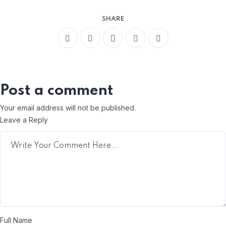
SHARE
Post a comment
Your email address will not be published.
Leave a Reply
Full Name