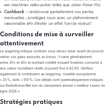
ses machines vidéo‑poker telles que
Joker Poker Pro
.
– rembourse partiellement vos pertes
Cashback
mensuelles ; privilégiez ceux avec un plafonnement
raisonnable afin d’éviter un effet “cercle vicieux”.
Conditions de mise à surveiller
attentivement
Le wagering indique combien vous devez miser avant de pouvoir
retirer vos gains associés au bonus ; il varie généralement
entre 20× et 40× le montant crédité incluant freebies convertis à
leur valeur monétaire réelle (souvent fixé à €0,10). Vérifiez
également la contribution au wagering : roulette européenne
= 25 %, slots = 100 %. Ces détails sont systématiquement indiqués
sur Basketnews.Net lors du classement annuel « meilleur casino en
ligne 2026 ».
Stratégies pratiques