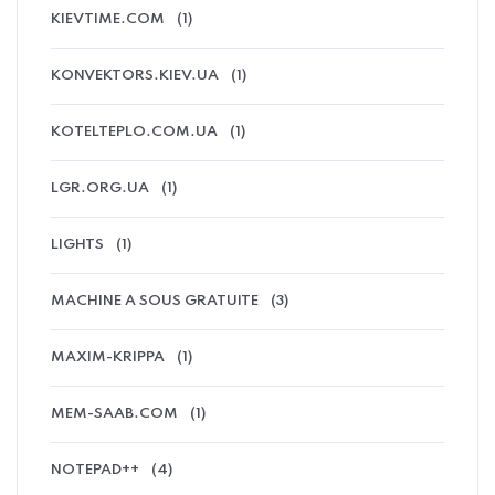
KIEVTIME.COM
(1)
KONVEKTORS.KIEV.UA
(1)
KOTELTEPLO.COM.UA
(1)
LGR.ORG.UA
(1)
LIGHTS
(1)
MACHINE A SOUS GRATUITE
(3)
MAXIM-KRIPPA
(1)
MEM-SAAB.COM
(1)
NOTEPAD++
(4)