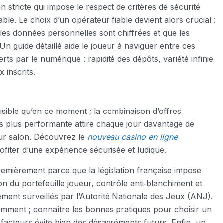
 stricte qui impose le respect de critères de sécurité
able. Le choix d’un opérateur fiable devient alors crucial :
ue les données personnelles sont chiffrées et que les
 guide détaillé aide le joueur à naviguer entre ces
ts par le numérique : rapidité des dépôts, variété infinie
 inscrits.
isible qu’en ce moment ; la combinaison d’offres
rs plus performante attire chaque jour davantage de
eur salon. Découvrez le
nouveau casino en ligne
iter d’une expérience sécurisée et ludique.
remièrement parce que la législation française impose
n du portefeuille joueur, contrôle anti‑blanchiment et
ement surveillés par l’Autorité Nationale des Jeux (ANJ).
mment ; connaître les bonnes pratiques pour choisir un
 facteurs évite bien des désagréments futurs. Enfin, un