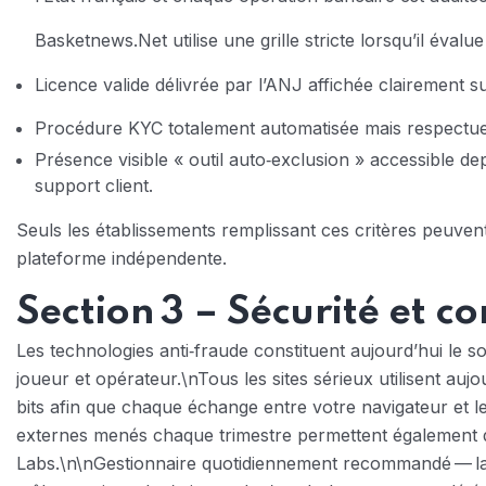
Basketnews.Net utilise une grille stricte lorsqu’il évalue
Licence valide délivrée par l’ANJ affichée clairement s
Procédure KYC totalement automatisée mais respectu
Présence visible « outil auto‑exclusion » accessible dep
support client.
Seuls les établissements remplissant ces critères peuv
plateforme indépendente.
Section 3 – Sécurité et c
Les technologies anti‑fraude constituent aujourd’hui le 
joueur et opérateur.\nTous les sites sérieux utilisent a
bits afin que chaque échange entre votre navigateur et les 
externes menés chaque trimestre permettent également 
Labs.\n\nGestionnaire quotidiennement recommandé — la 