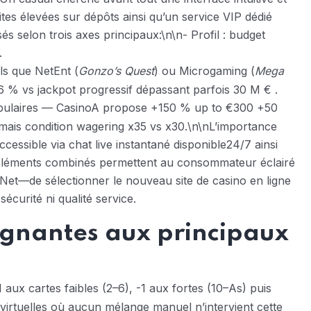
ites élevées sur dépôts ainsi qu’un service VIP dédié
sés selon trois axes principaux:\n\n- Profil : budget
.
ls que NetEnt (
Gonzo’s Quest
) ou Microgaming (
Mega
 % vs jackpot progressif dépassant parfois 30 M € .
opulaires — CasinoA propose +150 % up to €300 +50
ais condition wagering x35 vs x30.\n\nL’importance
ccessible via chat live instantané disponible24/7 ainsi
 éléments combinés permettent au consommateur éclairé
t—de sélectionner le nouveau site de casino en ligne
écurité ni qualité service.
gagnantes aux principaux
aux cartes faibles (2–6), -1 aux fortes (10–As) puis
 virtuelles où aucun mélange manuel n’intervient cette