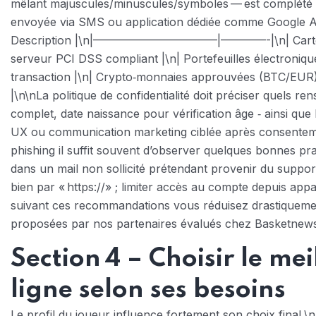
mêlant majuscules/minuscules/symboles — est complété i
envoyée via SMS ou application dédiée comme Google Au
Description |\n|———————————|————-|\n| Cartes ban
serveur PCI DSS compliant |\n| Portefeuilles électronique
transaction |\n| Crypto‑monnaies approuvées (BTC/EUR)
|\n\nLa politique de confidentialité doit préciser quels
complet, date naissance pour vérification âge ‑ ainsi que
UX ou communication marketing ciblée après consenteme
phishing il suffit souvent d’observer quelques bonnes pra
dans un mail non sollicité prétendant provenir du suppor
bien par « https://» ; limiter accès au compte depuis app
suivant ces recommandations vous réduisez drastiquement
proposées par nos partenaires évalués chez Basketnews
Section 4 – Choisir le me
ligne selon ses besoins
Le profil du joueur influence fortement son choix final.\