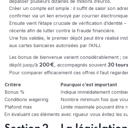
dépasser plusieurs dizaines de millions d’euros.
Créer un compte est simple : il suffit de saisir son adre
confirmer via un lien envoyé par courrier électronique
Ensuite vient l’étape cruciale de vérification d’identité 
récente afin de lutter contre la fraude financière.
Une fois validée, le premier dépôt peut être réalisé i
aux cartes bancaires autorisées par l’ANJ.
Les bonus de bienvenue varient considérablement ; cer
dépôt jusqu’à
, accompagnés souvent
200 €
30 tours
Pour comparer efficacement ces offres il faut regarder
Critère
Pourquoi c’est important
Bonus %
Indique immédiatement combien
Conditions wagering
Nombre minimum fois que vous 
Plafond max
Limite maximale pouvant être re
En évaluant ces éléments avec rigueur vous évitez les su