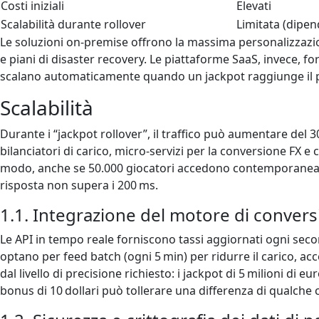
Costi iniziali
Elevati
Scalabilità durante rollover
Limitata (dipe
Le soluzioni on‑premise offrono la massima personalizzazio
e piani di disaster recovery. Le piattaforme SaaS, invece, f
scalano automaticamente quando un jackpot raggiunge il pi
Scalabilità
Durante i “jackpot rollover”, il traffico può aumentare del 
bilanciatori di carico, micro‑servizi per la conversione FX e 
modo, anche se 50.000 giocatori accedono contemporaneamen
risposta non supera i 200 ms.
1.1. Integrazione del motore di convers
Le API in tempo reale forniscono tassi aggiornati ogni seco
optano per feed batch (ogni 5 min) per ridurre il carico, ac
dal livello di precisione richiesto: i jackpot di 5 milioni d
bonus di 10 dollari può tollerare una differenza di qualche