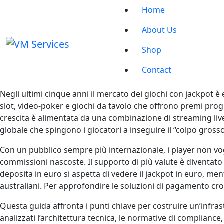
Home
About Us
Shop
Contact
Negli ultimi cinque anni il mercato dei giochi con jackpot è 
slot, video‑poker e giochi da tavolo che offrono premi progr
crescita è alimentata da una combinazione di streaming li
globale che spingono i giocatori a inseguire il “colpo grosso
Con un pubblico sempre più internazionale, i player non vo
commissioni nascoste. Il supporto di più valute è diventat
deposita in euro si aspetta di vedere il jackpot in euro, ment
australiani. Per approfondire le soluzioni di pagamento cro
Questa guida affronta i punti chiave per costruire un’infra
analizzati l’architettura tecnica, le normative di compliance,