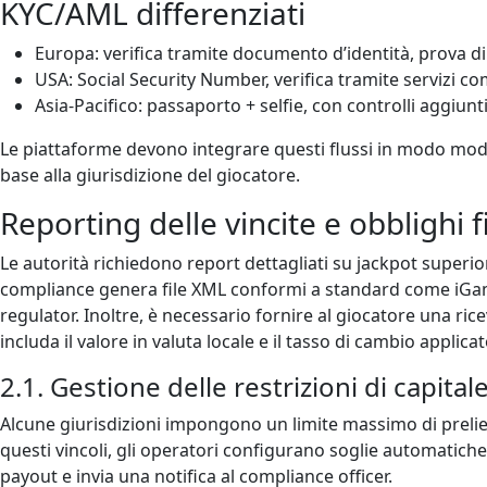
KYC/AML differenziati
Europa: verifica tramite documento d’identità, prova di 
USA: Social Security Number, verifica tramite servizi co
Asia‑Pacifico: passaporto + selfie, con controlli aggiunti
Le piattaforme devono integrare questi flussi in modo modul
base alla giurisdizione del giocatore.
Reporting delle vincite e obblighi fi
Le autorità richiedono report dettagliati su jackpot superiori
compliance genera file XML conformi a standard come iGami
regulator. Inoltre, è necessario fornire al giocatore una rice
includa il valore in valuta locale e il tasso di cambio applicat
2.1. Gestione delle restrizioni di capitale
Alcune giurisdizioni impongono un limite massimo di preliev
questi vincoli, gli operatori configurano soglie automatiche ne
payout e invia una notifica al compliance officer.