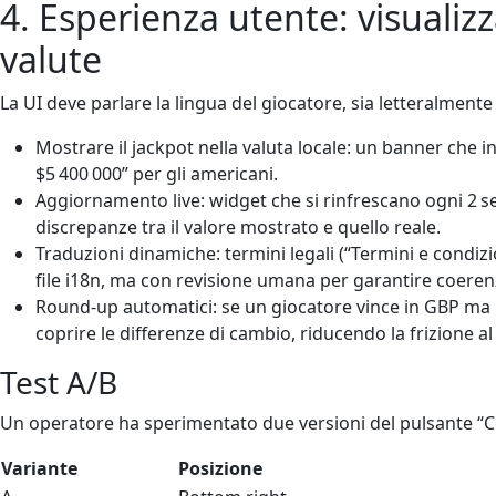
4. Esperienza utente: visualizz
valute
La UI deve parlare la lingua del giocatore, sia letteralment
Mostrare il jackpot nella valuta locale: un banner che in
$5 400 000” per gli americani.
Aggiornamento live: widget che si rinfrescano ogni 2 s
discrepanze tra il valore mostrato e quello reale.
Traduzioni dinamiche: termini legali (“Termini e condi
file i18n, ma con revisione umana per garantire coeren
Round‑up automatici: se un giocatore vince in GBP ma 
coprire le differenze di cambio, riducendo la frizione 
Test A/B
Un operatore ha sperimentato due versioni del pulsante “C
Variante
Posizione