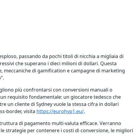
esploso, passando da pochi titoli di nicchia a migliaia di
essivi che superano i dieci milioni di dollari. Questa
ve, meccaniche di gamification e campagne di marketing
”.
gliono più confrontarsi con conversioni manuali o
o un requisito fondamentale: un giocatore tedesco che
re un cliente di Sydney vuole la stessa cifra in dollari
ss‑border, visita
https://eurohyp1.eu/
.
struttura di pagamento multi‑valuta efficace. Verranno
 le strategie per contenere i costi di conversione, le migliori