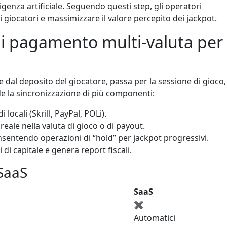
genza artificiale. Seguendo questi step, gli operatori
 giocatori e massimizzare il valore percepito dei jackpot.
 di pagamento multi‑valuta per
e dal deposito del giocatore, passa per la sessione di gioco,
iede la sincronizzazione di più componenti:
ocali (Skrill, PayPal, POLi).
eale nella valuta di gioco o di payout.
consentendo operazioni di “hold” per jackpot progressivi.
di capitale e genera report fiscali.
 SaaS
SaaS
✖︎
Automatici