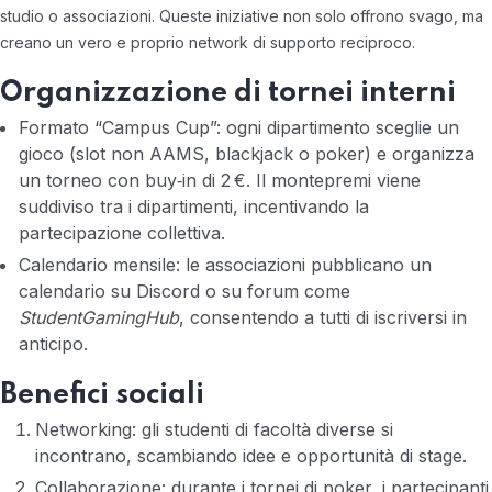
studio o associazioni. Queste iniziative non solo offrono svago, ma
creano un vero e proprio network di supporto reciproco.
Organizzazione di tornei interni
Formato “Campus Cup”: ogni dipartimento sceglie un
gioco (slot non AAMS, blackjack o poker) e organizza
un torneo con buy‑in di 2 €. Il montepremi viene
suddiviso tra i dipartimenti, incentivando la
partecipazione collettiva.
Calendario mensile: le associazioni pubblicano un
calendario su Discord o su forum come
StudentGamingHub
, consentendo a tutti di iscriversi in
anticipo.
Benefici sociali
Networking: gli studenti di facoltà diverse si
incontrano, scambiando idee e opportunità di stage.
Collaborazione: durante i tornei di poker, i partecipanti