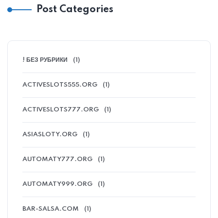
Post Categories
! БЕЗ РУБРИКИ
(1)
ACTIVESLOTS555.ORG
(1)
ACTIVESLOTS777.ORG
(1)
ASIASLOTY.ORG
(1)
AUTOMATY777.ORG
(1)
AUTOMATY999.ORG
(1)
BAR-SALSA.COM
(1)