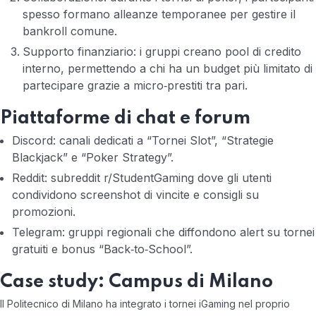
spesso formano alleanze temporanee per gestire il
bankroll comune.
Supporto finanziario: i gruppi creano pool di credito
interno, permettendo a chi ha un budget più limitato di
partecipare grazie a micro‑prestiti tra pari.
Piattaforme di chat e forum
Discord: canali dedicati a “Tornei Slot”, “Strategie
Blackjack” e “Poker Strategy”.
Reddit: subreddit r/StudentGaming dove gli utenti
condividono screenshot di vincite e consigli su
promozioni.
Telegram: gruppi regionali che diffondono alert su tornei
gratuiti e bonus “Back‑to‑School”.
Case study: Campus di Milano
Il Politecnico di Milano ha integrato i tornei iGaming nel proprio