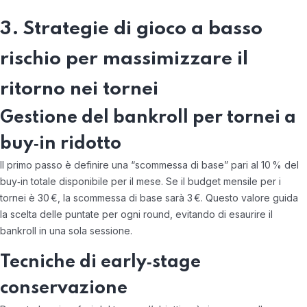
3. Strategie di gioco a basso
rischio per massimizzare il
ritorno nei tornei
Gestione del bankroll per tornei a
buy‑in ridotto
Il primo passo è definire una “scommessa di base” pari al 10 % del
buy‑in totale disponibile per il mese. Se il budget mensile per i
tornei è 30 €, la scommessa di base sarà 3 €. Questo valore guida
la scelta delle puntate per ogni round, evitando di esaurire il
bankroll in una sola sessione.
Tecniche di early‑stage
conservazione