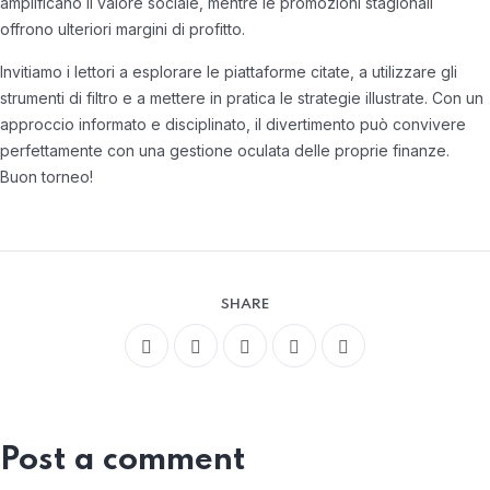
amplificano il valore sociale, mentre le promozioni stagionali
offrono ulteriori margini di profitto.
Invitiamo i lettori a esplorare le piattaforme citate, a utilizzare gli
strumenti di filtro e a mettere in pratica le strategie illustrate. Con un
approccio informato e disciplinato, il divertimento può convivere
perfettamente con una gestione oculata delle proprie finanze.
Buon torneo!
SHARE
Post a comment