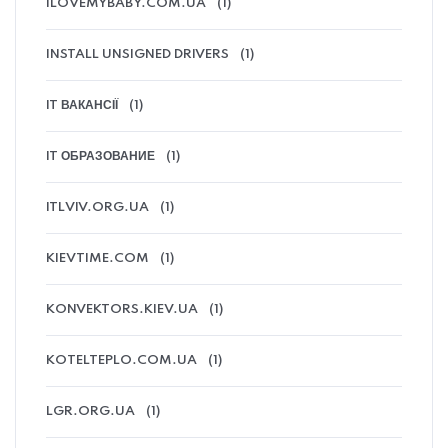
ILOVEMYBABY.COM.UA
(1)
INSTALL UNSIGNED DRIVERS
(1)
IT ВАКАНСІЇ
(1)
IT ОБРАЗОВАНИЕ
(1)
ITLVIV.ORG.UA
(1)
KIEVTIME.COM
(1)
KONVEKTORS.KIEV.UA
(1)
KOTELTEPLO.COM.UA
(1)
LGR.ORG.UA
(1)