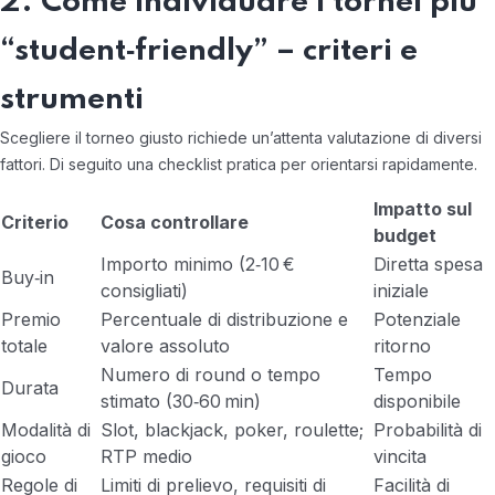
2. Come individuare i tornei più
“student‑friendly” – criteri e
strumenti
Scegliere il torneo giusto richiede un’attenta valutazione di diversi
fattori. Di seguito una checklist pratica per orientarsi rapidamente.
Impatto sul
Criterio
Cosa controllare
budget
Importo minimo (2‑10 €
Diretta spesa
Buy‑in
consigliati)
iniziale
Premio
Percentuale di distribuzione e
Potenziale
totale
valore assoluto
ritorno
Numero di round o tempo
Tempo
Durata
stimato (30‑60 min)
disponibile
Modalità di
Slot, blackjack, poker, roulette;
Probabilità di
gioco
RTP medio
vincita
Regole di
Limiti di prelievo, requisiti di
Facilità di