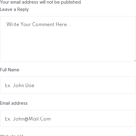
Your email address will not be published.
Leave a Reply
Full Name
Email address