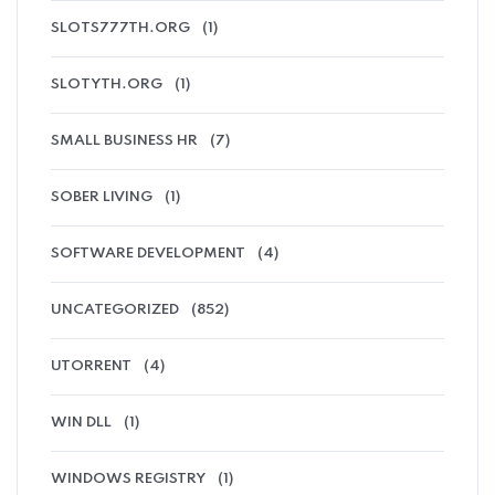
SLOTS777TH.ORG
(1)
SLOTYTH.ORG
(1)
SMALL BUSINESS HR
(7)
SOBER LIVING
(1)
SOFTWARE DEVELOPMENT
(4)
UNCATEGORIZED
(852)
UTORRENT
(4)
WIN DLL
(1)
WINDOWS REGISTRY
(1)