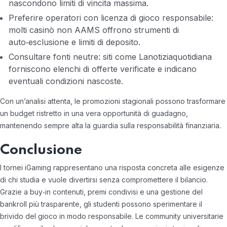
nascondono limiti di vincita massima.
Preferire operatori con licenza di gioco responsabile:
molti casinò non AAMS offrono strumenti di
auto‑esclusione e limiti di deposito.
Consultare fonti neutre: siti come Lanotiziaquotidiana
forniscono elenchi di offerte verificate e indicano
eventuali condizioni nascoste.
Con un’analisi attenta, le promozioni stagionali possono trasformare
un budget ristretto in una vera opportunità di guadagno,
mantenendo sempre alta la guardia sulla responsabilità finanziaria.
Conclusione
I tornei iGaming rappresentano una risposta concreta alle esigenze
di chi studia e vuole divertirsi senza compromettere il bilancio.
Grazie a buy‑in contenuti, premi condivisi e una gestione del
bankroll più trasparente, gli studenti possono sperimentare il
brivido del gioco in modo responsabile. Le community universitarie