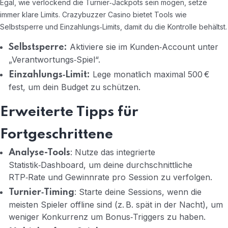
Egal, wie verlockend die Turnier‑Jackpots sein mögen, setze
immer klare Limits. Crazybuzzer Casino bietet Tools wie
Selbstsperre und Einzahlungs‑Limits, damit du die Kontrolle behältst.
Aktiviere sie im Kunden‑Account unter
Selbstsperre:
„Verantwortungs‑Spiel“.
Lege monatlich maximal 500 €
Einzahlungs‑Limit:
fest, um dein Budget zu schützen.
Erweiterte Tipps für
Fortgeschrittene
: Nutze das integrierte
Analyse-Tools
Statistik‑Dashboard, um deine durchschnittliche
RTP‑Rate und Gewinnrate pro Session zu verfolgen.
: Starte deine Sessions, wenn die
Turnier‑Timing
meisten Spieler offline sind (z. B. spät in der Nacht), um
weniger Konkurrenz um Bonus‑Triggers zu haben.