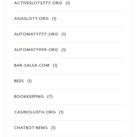
ACTIVESLOTS777.ORG
(1)
ASIASLOTY.ORG
(1)
AUTOMATY777.ORG
(1)
AUTOMATY999.ORG
(1)
BAR-SALSA.COM
(1)
BEDS
(1)
BOOKKEEPING
(7)
CASINOLUXTH.ORG
(1)
CHATBOT NEWS
(1)