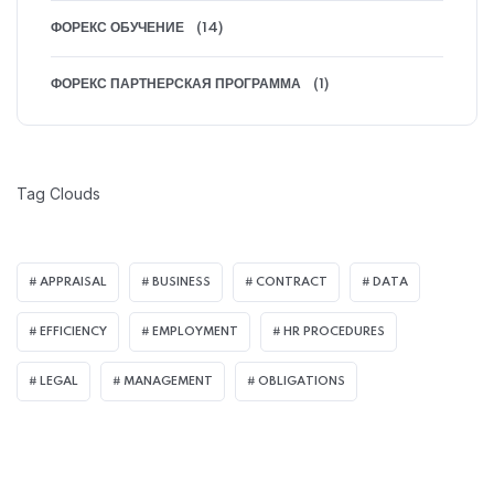
ФОРЕКС ОБУЧЕНИЕ
(14)
ФОРЕКС ПАРТНЕРСКАЯ ПРОГРАММА
(1)
Tag Clouds
APPRAISAL
BUSINESS
CONTRACT
DATA
EFFICIENCY
EMPLOYMENT
HR PROCEDURES
LEGAL
MANAGEMENT
OBLIGATIONS