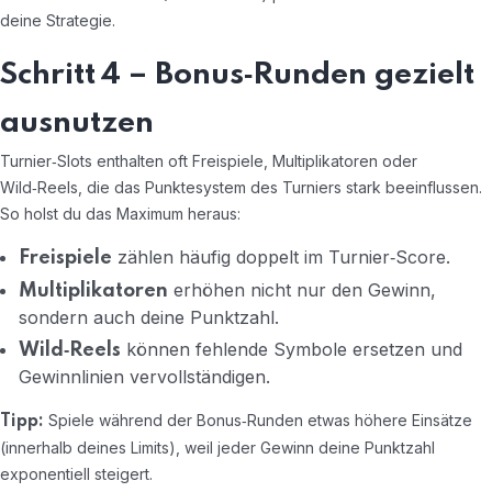
deine Strategie.
Schritt 4 – Bonus‑Runden gezielt
ausnutzen
Turnier‑Slots enthalten oft Freispiele, Multiplikatoren oder
Wild‑Reels, die das Punktesystem des Turniers stark beeinflussen.
So holst du das Maximum heraus:
zählen häufig doppelt im Turnier‑Score.
Freispiele
erhöhen nicht nur den Gewinn,
Multiplikatoren
sondern auch deine Punktzahl.
können fehlende Symbole ersetzen und
Wild‑Reels
Gewinnlinien vervollständigen.
Spiele während der Bonus‑Runden etwas höhere Einsätze
Tipp:
(innerhalb deines Limits), weil jeder Gewinn deine Punktzahl
exponentiell steigert.