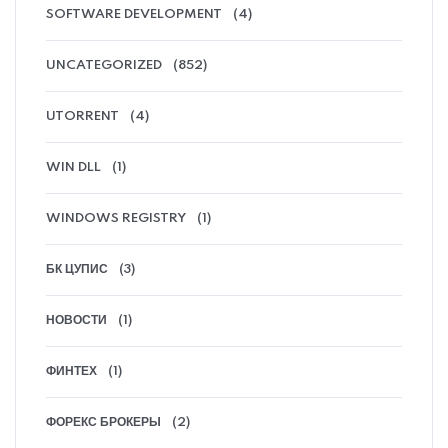
SOFTWARE DEVELOPMENT
(4)
UNCATEGORIZED
(852)
UTORRENT
(4)
WIN DLL
(1)
WINDOWS REGISTRY
(1)
БК ЦУПИС
(3)
НОВОСТИ
(1)
ФИНТЕХ
(1)
ФОРЕКС БРОКЕРЫ
(2)