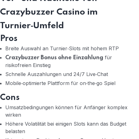
Crazybuzzer Casino im
Turnier‑Umfeld
Pros
Breite Auswahl an Turnier‑Slots mit hohem RTP
für
Crazybuzzer Bonus ohne Einzahlung
risikofreien Einstieg
Schnelle Auszahlungen und 24/7 Live‑Chat
Mobile‑optimierte Plattform für on‑the‑go Spiel
Cons
Umsatzbedingungen können für Anfänger komplex
wirken
Höhere Volatilität bei einigen Slots kann das Budget
belasten