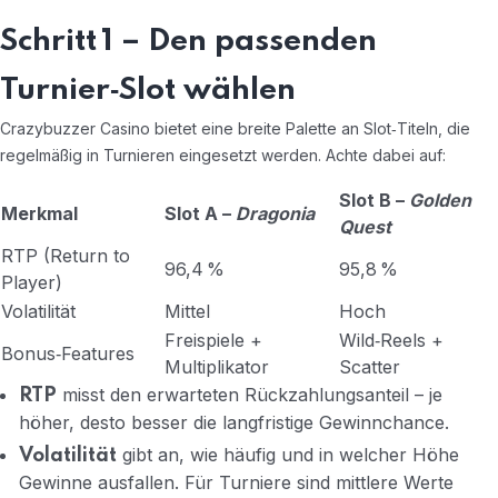
Schritt 1 – Den passenden
Turnier‑Slot wählen
Crazybuzzer Casino bietet eine breite Palette an Slot‑Titeln, die
regelmäßig in Turnieren eingesetzt werden. Achte dabei auf:
Slot B –
Golden
Merkmal
Slot A –
Dragonia
Quest
RTP (Return to
96,4 %
95,8 %
Player)
Volatilität
Mittel
Hoch
Freispiele +
Wild‑Reels +
Bonus‑Features
Multiplikator
Scatter
misst den erwarteten Rückzahlungsanteil – je
RTP
höher, desto besser die langfristige Gewinnchance.
gibt an, wie häufig und in welcher Höhe
Volatilität
Gewinne ausfallen. Für Turniere sind mittlere Werte