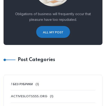
Obligations of business will frequently occur that
pleasure have too repudiated.
ALL MY POST
Post Categories
! БЕЗ РУБРИКИ
(1)
ACTIVESLOTS555.ORG
(1)