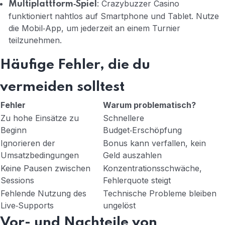
: Crazybuzzer Casino
Multiplattform‑Spiel
funktioniert nahtlos auf Smartphone und Tablet. Nutze
die Mobil‑App, um jederzeit an einem Turnier
teilzunehmen.
Häufige Fehler, die du
vermeiden solltest
Fehler
Warum problematisch?
Zu hohe Einsätze zu
Schnellere
Beginn
Budget‑Erschöpfung
Ignorieren der
Bonus kann verfallen, kein
Umsatzbedingungen
Geld auszahlen
Keine Pausen zwischen
Konzentrationsschwäche,
Sessions
Fehlerquote steigt
Fehlende Nutzung des
Technische Probleme bleiben
Live‑Supports
ungelöst
Vor- und Nachteile von