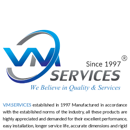
V.M.SERVICES
established in 1997 Manufactured in accordance
with the established norms of the industry, all these products are
highly appreciated and demanded for their excellent performance,
easy installation, longer service life, accurate dimensions and rigid