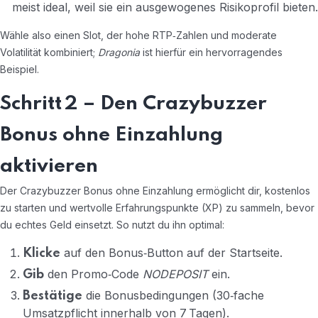
meist ideal, weil sie ein ausgewogenes Risikoprofil bieten.
Wähle also einen Slot, der hohe RTP‑Zahlen und moderate
Volatilität kombiniert;
Dragonia
ist hierfür ein hervorragendes
Beispiel.
Schritt 2 – Den Crazybuzzer
Bonus ohne Einzahlung
aktivieren
Der Crazybuzzer Bonus ohne Einzahlung ermöglicht dir, kostenlos
zu starten und wertvolle Erfahrungspunkte (XP) zu sammeln, bevor
du echtes Geld einsetzt. So nutzt du ihn optimal:
auf den Bonus‑Button auf der Startseite.
Klicke
den Promo‑Code
NODEPOSIT
ein.
Gib
die Bonusbedingungen (30‑fache
Bestätige
Umsatzpflicht innerhalb von 7 Tagen).