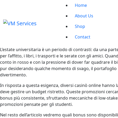
Home
About Us
Shop
Contact
L’estate universitaria è un periodo di contrasti: da una parte 
per l’affitto, i libri, i trasporti e le serate con gli amici. Q
conto in rosso e con la pressione di dover far quadrare il bi
pur desiderando qualche momento di svago, il portafoglio
divertimento.
In risposta a questa esigenza, diversi casinò online hanno l
deve gestire un budget ristretto. Queste promozioni cerca
bonus più consistente, sfruttando meccaniche di low‑stake 
promozioni pensate per gli studenti.
Nel resto dell’articolo vedremo quali bonus sono disponibili,