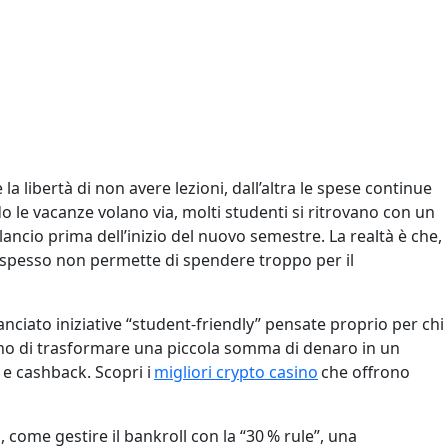
la libertà di non avere lezioni, dall’altra le spese continue
uando le vacanze volano via, molti studenti si ritrovano con un
lancio prima dell’inizio del nuovo semestre. La realtà è che,
 spesso non permette di spendere troppo per il
anciato iniziative “student‑friendly” pensate proprio per chi
no di trasformare una piccola somma di denaro in un
e cashback. Scopri i
migliori crypto casino
che offrono
 come gestire il bankroll con la “30 % rule”, una