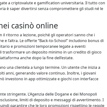
te a criptovalute e gamification universitaria. Il tutto con
oria è saper divertirsi senza compromettere gli studi né le
nei casinò online
il ritorno a lezione, poiché gli operatori sanno che i
e e l’altra. Le offerte “Back‑to‑School” includono bonus di
itario e promozioni temporanee legate a eventi
o di trasformare un deposito minimo in un credito di gioco
piattaforma anche dopo la fine dell’estate.
no una clientela a lungo termine. Un utente che inizia a
lti anni, generando valore continuo. Inoltre, i giovani
sinò investono in app ottimizzate e giochi con interfacce
mente stringente. L’Agenzia delle Dogane e dei Monopoli
‑esclusione, limiti di deposito e messaggi di avvertimento. I
uindi garantire che le loro promozioni rispettino le regole