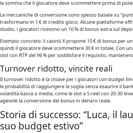
la somma che il giocatore deve scommettere prima di poter 
Le meccaniche di conversione sono spesso basate su “punti
trasformano in 1 € di credito gioco. Alcune piattaforme of
studio, i giocatori ricevono un 10 % di bonus extra sul depo
Esempio concreto: il casinò X propone 10 € di bonus per un de
quindi il giocatore deve scommettere 30 € in totale. Con una
slot con RTP del 96 % per soddisfare il requisito, mantenen
Turnover ridotto, vincite reali
Il turnover ridotto è la chiave per i giocatori con budget li
le probabilità di raggiungere la soglia senza esaurire il ba
volatilità bassa o media, come le slot a 5‑reel con 20‑30 li
agevole la conversione del bonus in denaro reale.
Storia di successo: “Luca, il l
suo budget estivo”