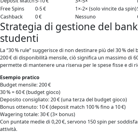
Deposit Match
5‑10 €
3×‑5×
Free Spins
0‑5 €
1×‑2× (solo vincite da spin)
Cashback
0 €
Nessuno
Strategia di gestione del bankro
studenti
La “30 % rule” suggerisce di non destinare più del 30 % del
200 € di disponibilità mensile, ciò significa un massimo di 60
permette di mantenere una riserva per le spese fisse e di ri
Esempio pratico
Budget mensile: 200 €
30 % = 60 € (budget gioco)
Deposito consigliato: 20 € (una terza del budget gioco)
Bonus ottenuto: 10 € (deposit match 100 % fino a 10 €)
Wagering totale: 30 € (3× bonus)
Con puntate medie di 0,20 €, servono 150 spin per soddisfare
attività.