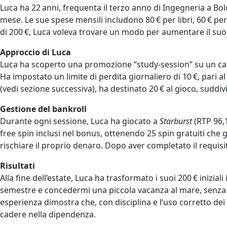
Luca ha 22 anni, frequenta il terzo anno di Ingegneria a Bol
mese. Le sue spese mensili includono 80 € per libri, 60 € pe
di 200 €, Luca voleva trovare un modo per aumentare il su
Approccio di Luca
Luca ha scoperto una promozione “study‑session” su un casi
Ha impostato un limite di perdita giornaliero di 10 €, pari a
(vedi sezione successiva), ha destinato 20 € al gioco, suddivi
Gestione del bankroll
Durante ogni sessione, Luca ha giocato a
Starburst
(RTP 96,1
free spin inclusi nel bonus, ottenendo 25 spin gratuiti che
rischiare il proprio denaro. Dopo aver completato il requisit
Risultati
Alla fine dell’estate, Luca ha trasformato i suoi 200 € inizial
semestre e concedermi una piccola vacanza al mare, senza m
esperienza dimostra che, con disciplina e l’uso corretto dei
cadere nella dipendenza.