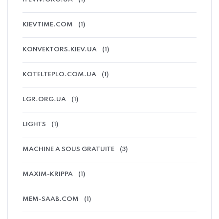
KIEVTIME.COM
(1)
KONVEKTORS.KIEV.UA
(1)
KOTELTEPLO.COM.UA
(1)
LGR.ORG.UA
(1)
LIGHTS
(1)
MACHINE A SOUS GRATUITE
(3)
MAXIM-KRIPPA
(1)
MEM-SAAB.COM
(1)