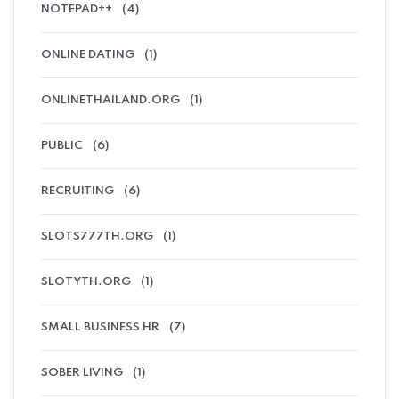
NOTEPAD++
(4)
ONLINE DATING
(1)
ONLINETHAILAND.ORG
(1)
PUBLIC
(6)
RECRUITING
(6)
SLOTS777TH.ORG
(1)
SLOTYTH.ORG
(1)
SMALL BUSINESS HR
(7)
SOBER LIVING
(1)