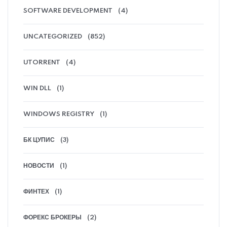
SOFTWARE DEVELOPMENT
(4)
UNCATEGORIZED
(852)
UTORRENT
(4)
WIN DLL
(1)
WINDOWS REGISTRY
(1)
БК ЦУПИС
(3)
НОВОСТИ
(1)
ФИНТЕХ
(1)
ФОРЕКС БРОКЕРЫ
(2)