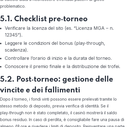
problematico.
5.1. Checklist pre‑torneo
Verificare la licenza del sito (es. “Licenza MGA – n.
12345”).
Leggere le condizioni del bonus (play‑through,
scadenza).
Controllare l’orario di inizio e la durata del torneo.
Conoscere il premio finale e la distribuzione dei trofei.
5.2. Post‑torneo: gestione delle
vincite e dei fallimenti
Dopo il torneo, i fondi vinti possono essere prelevati tramite lo
stesso metodo di deposito, previa verifica di identità. Se il
play‑through non è stato completato, il casinò mostrerà il saldo
bonus residuo. In caso di perdita, è consigliabile fare una pausa di
almeno 48 ore e rivedere i limiti di deposito. Reinventare una parte