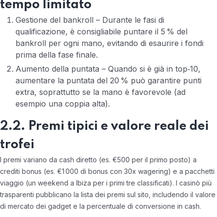
tempo limitato
Gestione del bankroll – Durante le fasi di
qualificazione, è consigliabile puntare il 5 % del
bankroll per ogni mano, evitando di esaurire i fondi
prima della fase finale.
Aumento della puntata – Quando si è già in top‑10,
aumentare la puntata del 20 % può garantire punti
extra, soprattutto se la mano è favorevole (ad
esempio una coppia alta).
2.2. Premi tipici e valore reale dei
trofei
I premi variano da cash diretto (es. €500 per il primo posto) a
crediti bonus (es. €1 000 di bonus con 30x wagering) e a pacchetti
viaggio (un weekend a Ibiza per i primi tre classificati). I casinò più
trasparenti pubblicano la lista dei premi sul sito, includendo il valore
di mercato dei gadget e la percentuale di conversione in cash.