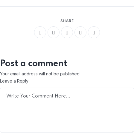
SHARE
Post a comment
Your email address will not be published.
Leave a Reply