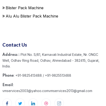
Blister Pack Machine
Alu Alu Blister Pack Machine
Contact Us
Plot No. S/81, Karnavati Industrial Estate, Nr. ONGC
Address :
Well, Odhav Ring Road, Odhav, Ahmedabad - 382415, Gujarat,
India.
: +91-9825413488 / +91-9825513488
Phone
:
Email
vmservices2003@yahoo.com
vmservices2013@gmail.com