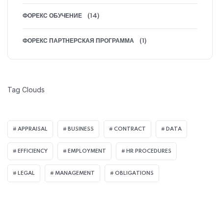
ФОРЕКС ОБУЧЕНИЕ
(14)
ФОРЕКС ПАРТНЕРСКАЯ ПРОГРАММА
(1)
Tag Clouds
APPRAISAL
BUSINESS
CONTRACT
DATA
EFFICIENCY
EMPLOYMENT
HR PROCEDURES
LEGAL
MANAGEMENT
OBLIGATIONS