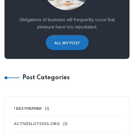
Obligations of business will frequently occur that
pleasure have too repudiated.
ALL MY POST
Post Categories
! БЕЗ РУБРИКИ
(1)
ACTIVESLOTS555.ORG
(1)