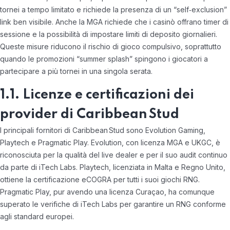
tornei a tempo limitato e richiede la presenza di un “self‑exclusion”
link ben visibile. Anche la MGA richiede che i casinò offrano timer di
sessione e la possibilità di impostare limiti di deposito giornalieri.
Queste misure riducono il rischio di gioco compulsivo, soprattutto
quando le promozioni “summer splash” spingono i giocatori a
partecipare a più tornei in una singola serata.
1.1. Licenze e certificazioni dei
provider di Caribbean Stud
I principali fornitori di Caribbean Stud sono Evolution Gaming,
Playtech e Pragmatic Play. Evolution, con licenza MGA e UKGC, è
riconosciuta per la qualità del live dealer e per il suo audit continuo
da parte di iTech Labs. Playtech, licenziata in Malta e Regno Unito,
ottiene la certificazione eCOGRA per tutti i suoi giochi RNG.
Pragmatic Play, pur avendo una licenza Curaçao, ha comunque
superato le verifiche di iTech Labs per garantire un RNG conforme
agli standard europei.