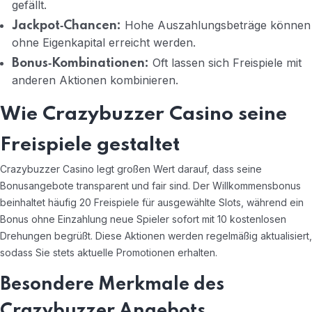
gefällt.
Hohe Auszahlungsbeträge können
Jackpot‑Chancen:
ohne Eigenkapital erreicht werden.
Oft lassen sich Freispiele mit
Bonus‑Kombinationen:
anderen Aktionen kombinieren.
Wie Crazybuzzer Casino seine
Freispiele gestaltet
Crazybuzzer Casino legt großen Wert darauf, dass seine
Bonusangebote transparent und fair sind. Der Willkommensbonus
beinhaltet häufig 20 Freispiele für ausgewählte Slots, während ein
Bonus ohne Einzahlung neue Spieler sofort mit 10 kostenlosen
Drehungen begrüßt. Diese Aktionen werden regelmäßig aktualisiert,
sodass Sie stets aktuelle Promotionen erhalten.
Besondere Merkmale des
Crazybuzzer Angebots