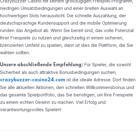
Crazybuzzer Casino mit seinem großzügigen Freispiel‑Programm,
niedrigen Umsatzbedingungen und einer breiten Auswahl an
hochwertigen Slots heraussticht. Die schnelle Auszahlung, der
deutschsprachige Kundensupport und die mobile Optimierung
runden das Angebot ab. Wenn Sie bereit sind, das volle Potenzial
Ihrer Freispiele zu nutzen und gleichzeitig in einem sicheren,
lizenzierten Umfeld zu spielen, dann ist dies die Plattform, die Sie
wählen sollten.
Für Spieler, die sowohl
Unsere abschließende Empfehlung:
Sicherheit als auch attraktive Bonusbedingungen suchen,
ist die ideale Adresse. Dort finden
crazybuzzer-casino24.com
Sie alle aktuellen Aktionen, den schnellen Willkommensbonus und
das gesamte Spielportfolio, das Sie benötigen, um Ihre Freispiele
zu einem echten Gewinn zu machen. Viel Erfolg und
verantwortungsvolles Spielen!