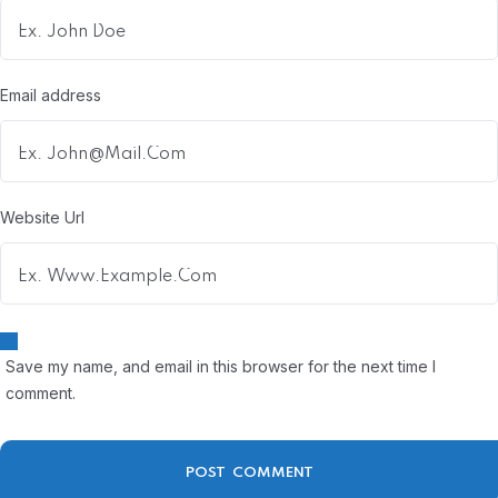
Email address
Website Url
Save my name, and email in this browser for the next time I
comment.