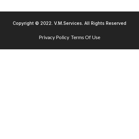
Copyright © 2022. V.M.Services. All Rights Reserved
Privacy Policy
Terms Of Use