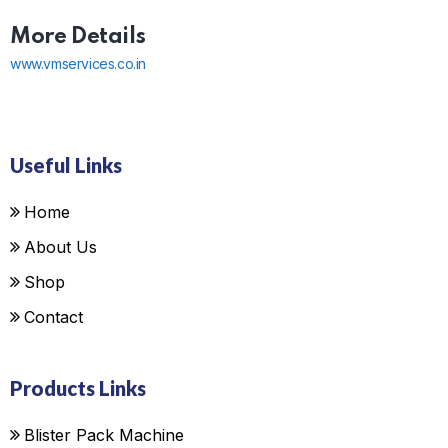
More Details
www.vmservices.co.in
Useful Links
Home
About Us
Shop
Contact
Products Links
Blister Pack Machine