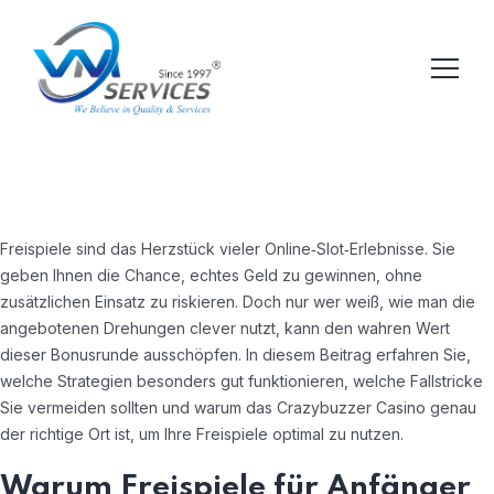
Freispiele sind das Herzstück vieler Online‑Slot‑Erlebnisse. Sie
geben Ihnen die Chance, echtes Geld zu gewinnen, ohne
zusätzlichen Einsatz zu riskieren. Doch nur wer weiß, wie man die
angebotenen Drehungen clever nutzt, kann den wahren Wert
dieser Bonusrunde ausschöpfen. In diesem Beitrag erfahren Sie,
welche Strategien besonders gut funktionieren, welche Fallstricke
Sie vermeiden sollten und warum das Crazybuzzer Casino genau
der richtige Ort ist, um Ihre Freispiele optimal zu nutzen.
Warum Freispiele für Anfänger