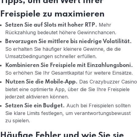
Tipps, um den Wert Ihrer
Freispiele zu maximieren
Mehr
Setzen Sie auf Slots mit hoher RTP.
Rückzahlung bedeutet höhere Gewinnchancen.
Bevorzugen Sie mittlere bis niedrige Volatilität.
So erhalten Sie häufiger kleinere Gewinne, die die
Umsatzbedingungen schneller erfüllen.
Kombinieren Sie Freispiele mit Einzahlungsboni.
So erhöhen Sie Ihr Gesamtkapital für weitere Einsätze.
Das Crazybuzzer Casino
Nutzen Sie die Mobile‑App.
bietet eine optimierte App, über die Sie Ihre Freispiele
jederzeit aktivieren können.
Auch bei Freispielen sollten
Setzen Sie ein Budget.
Sie klare Limits festlegen, um verantwortungsbewusst
zu spielen.
Häufige Fehler und wie Sie sie