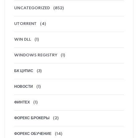
UNCATEGORIZED
(852)
UTORRENT
(4)
WIN DLL
(1)
WINDOWS REGISTRY
(1)
БК ЦУПИС
(3)
НОВОСТИ
(1)
ФИНТЕХ
(1)
ФОРЕКС БРОКЕРЫ
(2)
ФОРЕКС ОБУЧЕНИЕ
(14)