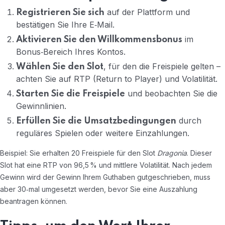
auf der Plattform und
Registrieren Sie sich
bestätigen Sie Ihre E‑Mail.
im
Aktivieren Sie den Willkommensbonus
Bonus‑Bereich Ihres Kontos.
, für den die Freispiele gelten –
Wählen Sie den Slot
achten Sie auf RTP (Return to Player) und Volatilität.
und beobachten Sie die
Starten Sie die Freispiele
Gewinnlinien.
durch
Erfüllen Sie die Umsatzbedingungen
reguläres Spielen oder weitere Einzahlungen.
Beispiel: Sie erhalten 20 Freispiele für den Slot
Dragonia
. Dieser
Slot hat eine RTP von 96,5 % und mittlere Volatilität. Nach jedem
Gewinn wird der Gewinn Ihrem Guthaben gutgeschrieben, muss
aber 30‑mal umgesetzt werden, bevor Sie eine Auszahlung
beantragen können.