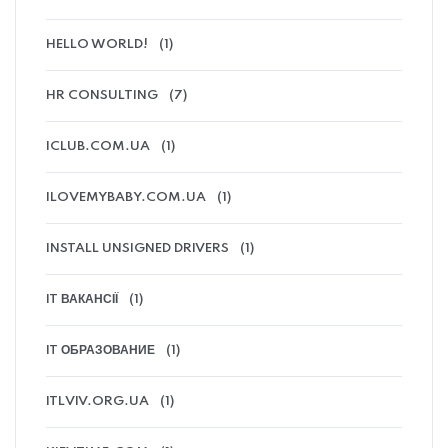
HELLO WORLD!
(1)
HR CONSULTING
(7)
ICLUB.COM.UA
(1)
ILOVEMYBABY.COM.UA
(1)
INSTALL UNSIGNED DRIVERS
(1)
IT ВАКАНСІЇ
(1)
IT ОБРАЗОВАНИЕ
(1)
ITLVIV.ORG.UA
(1)