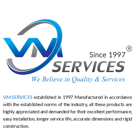
V.M.SERVICES
established in 1997 Manufactured in accordance
with the established norms of the industry, all these products are
highly appreciated and demanded for their excellent performance,
easy installation, longer service life, accurate dimensions and rigid
construction.