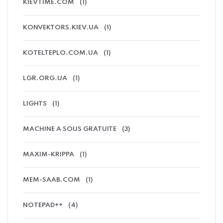
KIEVTIME.COM
(1)
KONVEKTORS.KIEV.UA
(1)
KOTELTEPLO.COM.UA
(1)
LGR.ORG.UA
(1)
LIGHTS
(1)
MACHINE A SOUS GRATUITE
(3)
MAXIM-KRIPPA
(1)
MEM-SAAB.COM
(1)
NOTEPAD++
(4)