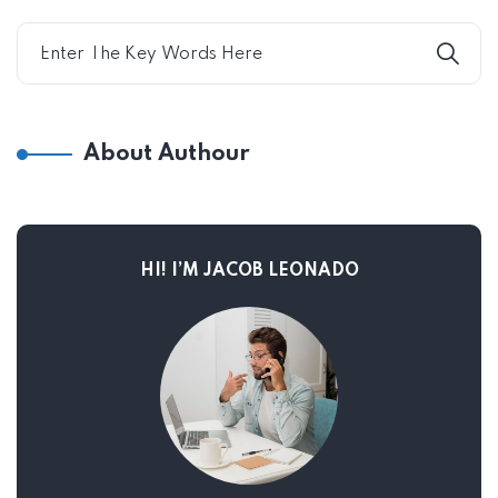
About Authour
HI! I’M JACOB LEONADO