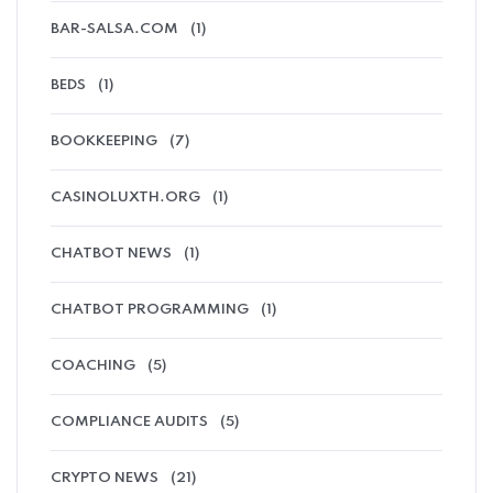
BAR-SALSA.COM
(1)
BEDS
(1)
BOOKKEEPING
(7)
CASINOLUXTH.ORG
(1)
CHATBOT NEWS
(1)
CHATBOT PROGRAMMING
(1)
COACHING
(5)
COMPLIANCE AUDITS
(5)
CRYPTO NEWS
(21)