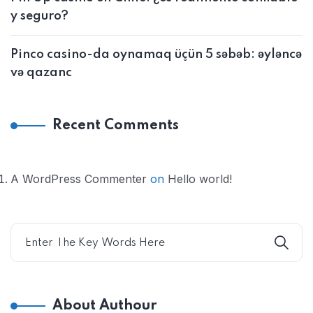
y seguro?
Pinco casino-da oynamaq üçün 5 səbəb: əyləncə
və qazanc
Recent Comments
A WordPress Commenter
on
Hello world!
About Authour