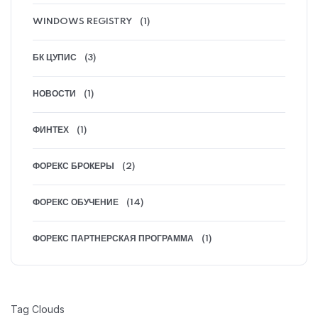
WINDOWS REGISTRY
(1)
БК ЦУПИС
(3)
НОВОСТИ
(1)
ФИНТЕХ
(1)
ФОРЕКС БРОКЕРЫ
(2)
ФОРЕКС ОБУЧЕНИЕ
(14)
ФОРЕКС ПАРТНЕРСКАЯ ПРОГРАММА
(1)
Tag Clouds