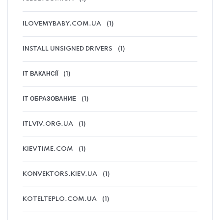
ILOVEMYBABY.COM.UA
(1)
INSTALL UNSIGNED DRIVERS
(1)
IT ВАКАНСІЇ
(1)
IT ОБРАЗОВАНИЕ
(1)
ITLVIV.ORG.UA
(1)
KIEVTIME.COM
(1)
KONVEKTORS.KIEV.UA
(1)
KOTELTEPLO.COM.UA
(1)