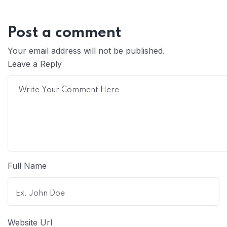
Post a comment
Your email address will not be published.
Leave a Reply
Full Name
Website Url