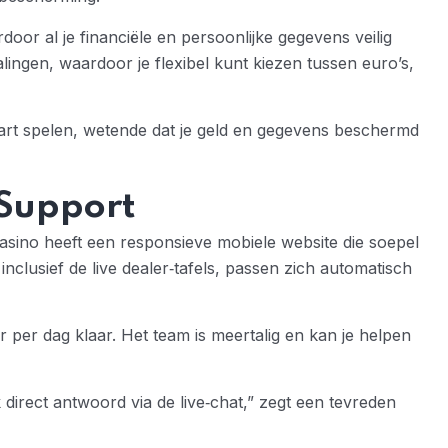
oor al je financiële en persoonlijke gegevens veilig
alingen, waardoor je flexibel kunt kiezen tussen euro’s,
art spelen, wetende dat je geld en gegevens beschermd
Support
 Casino heeft een responsieve mobiele website die soepel
inclusief de live dealer‑tafels, passen zich automatisch
 per dag klaar. Het team is meertalig en kan je helpen
 direct antwoord via de live‑chat,” zegt een tevreden