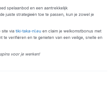
reed spelaanbod en een aantrekkelijk
 juiste strategieën toe te passen, kun je zowel je
 site via
tiki-taka-nl.eu
en claim je welkomstbonus met
unt te verifiëren en te genieten van een veilige, snelle en
 spins voor je werken!