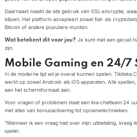
Daarnaast maakt de site gebruik van SSL‑encryptie, waard
blijven. Het platform accepteert zowel fiat‑ als cryptobet
Bitcoin of andere populaire munten.
Je kunt met een gerust h
Wat betekent dit voor jou?
zijn.
Mobile Gaming en 24/7 
In de moderne tijd wil je overal kunnen spelen. Tikitaka
werkt op zowel Android‑ als iOS‑apparaten. Alle spellen, 
aan het schermformaat aan.
Voor vragen of problemen staat een live‑chatteam 24 uur
met alles van bonusactivering tot opnametechnieken.
“Wanneer ik een vraag had over mijn uitbetaling, kreeg ik
speler.