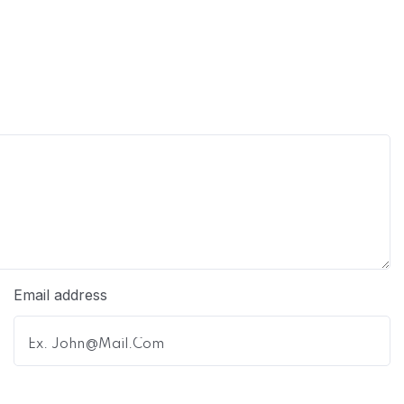
Email address