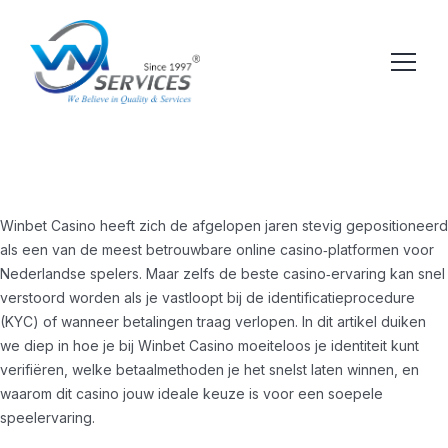
Winbet Casino heeft zich de afgelopen jaren stevig gepositioneerd
als een van de meest betrouwbare online casino‑platformen voor
Nederlandse spelers. Maar zelfs de beste casino‑ervaring kan snel
verstoord worden als je vastloopt bij de identificatieprocedure
(KYC) of wanneer betalingen traag verlopen. In dit artikel duiken
we diep in hoe je bij Winbet Casino moeiteloos je identiteit kunt
verifiëren, welke betaalmethoden je het snelst laten winnen, en
waarom dit casino jouw ideale keuze is voor een soepele
speelervaring.