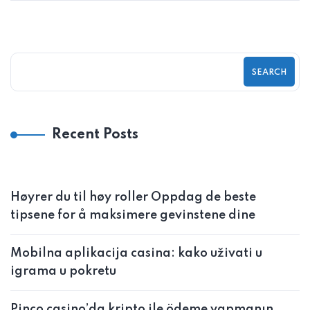
SEARCH
Recent Posts
Høyrer du til høy roller Oppdag de beste
tipsene for å maksimere gevinstene dine
Mobilna aplikacija casina: kako uživati u
igrama u pokretu
Pinco casino’da kripto ile ödeme yapmanın