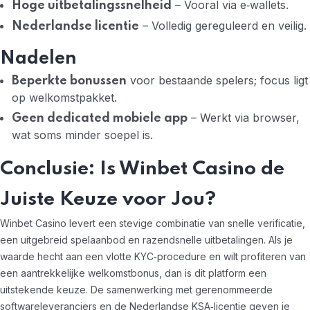
– Vooral via e‑wallets.
Hoge uitbetalingssnelheid
– Volledig gereguleerd en veilig.
Nederlandse licentie
Nadelen
voor bestaande spelers; focus ligt
Beperkte bonussen
op welkomstpakket.
– Werkt via browser,
Geen dedicated mobiele app
wat soms minder soepel is.
Conclusie: Is Winbet Casino de
Juiste Keuze voor Jou?
Winbet Casino levert een stevige combinatie van snelle verificatie,
een uitgebreid spelaanbod en razendsnelle uitbetalingen. Als je
waarde hecht aan een vlotte KYC‑procedure en wilt profiteren van
een aantrekkelijke welkomstbonus, dan is dit platform een
uitstekende keuze. De samenwerking met gerenommeerde
softwareleveranciers en de Nederlandse KSA‑licentie geven je