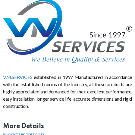
V.M.SERVICES
established in 1997 Manufactured in accordance
with the established norms of the industry, all these products are
highly appreciated and demanded for their excellent performance,
easy installation, longer service life, accurate dimensions and rigid
construction.
More Details
www.vmservices.co.in