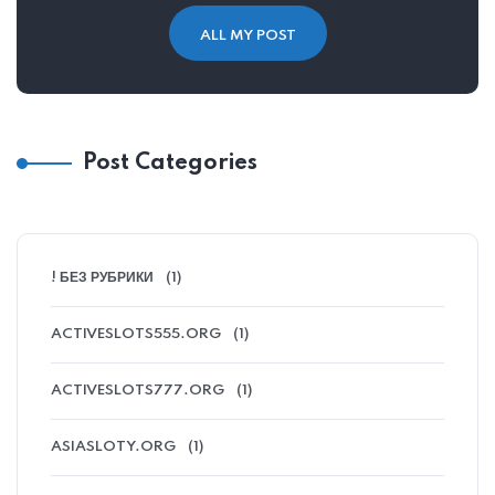
ALL MY POST
Post Categories
! БЕЗ РУБРИКИ
(1)
ACTIVESLOTS555.ORG
(1)
ACTIVESLOTS777.ORG
(1)
ASIASLOTY.ORG
(1)