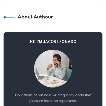
About Authour
HI! I’M JACOB LEONADO
Obligations of business will frequently occur that
pleasure have too repudiated.