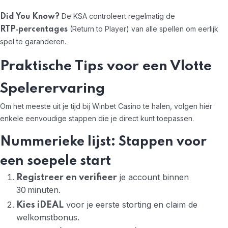
De KSA controleert regelmatig de
Did You Know?
(Return to Player) van alle spellen om eerlijk
RTP‑percentages
spel te garanderen.
Praktische Tips voor een Vlotte
Spelerervaring
Om het meeste uit je tijd bij Winbet Casino te halen, volgen hier
enkele eenvoudige stappen die je direct kunt toepassen.
Nummerieke lijst: Stappen voor
een soepele start
je account binnen
Registreer en verifieer
30 minuten.
voor je eerste storting en claim de
Kies iDEAL
welkomstbonus.