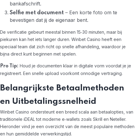
bankafschrift.
– Een korte foto om te
Selfie met document
bevestigen dat jij de eigenaar bent.
De verificatie gebeurt meestal binnen 15‑30 minuten, maar bij
piekuren kan het iets langer duren. Winbet Casino heeft een
speciaal team dat zich richt op snelle afhandeling, waardoor je
bijna direct kunt beginnen met spelen.
Houd je documenten klaar in digitale vorm voordat je je
Pro Tip:
registreert. Een snelle upload voorkomt onnodige vertraging.
Belangrijkste Betaalmethoden
en Uitbetalingssnelheid
Winbet Casino ondersteunt een breed scala aan betaalopties, van
traditionele iDEAL tot moderne e‑wallets zoals Skrill en Neteller.
Hieronder vind je een overzicht van de meest populaire methoden
en hun gemiddelde verwerkingstijd.