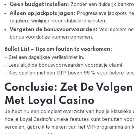
Zonder een duidelijk bankroll
Geen budget instellen:
Progressieve jackpots h
Alleen op jackpots jagen:
reguliere winlijnen voor stabielere winsten.
Veel spelers ne
Vergeten de bonusvoorwaarden:
bonus voordat ze kunnen opnemen.
Bullet List – Tips om fouten te voorkomen:
– Stel een dagelijkse verlieslimiet in.
– Lees altijd de bonusvoorwaarden voordat je claimt.
– Kies spellen met een RTP boven 96 % voor betere lang
Conclusie: Zet De Volge
Met Loyal Casino
Je hebt nu een compleet overzicht van hoe je klassieke 
hoe je Loyal Casino’s unieke features kunt benutten voor
verdelen, gebruik te maken van het VIP‑programma en te p