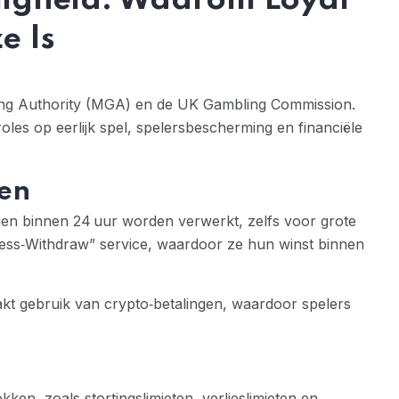
ligheid: Waarom Loyal
e Is
ming Authority (MGA) en de UK Gambling Commission.
roles op eerlijk spel, spelersbescherming en financiële
gen
en binnen 24 uur worden verwerkt, zelfs voor grote
ress‑Withdraw” service, waardoor ze hun winst binnen
akt gebruik van crypto‑betalingen, waardoor spelers
ken, zoals stortingslimieten, verlieslimieten en