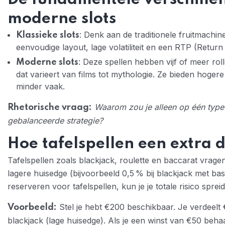
moderne slots
: Denk aan de traditionele fruitmachi
Klassieke slots
eenvoudige layout, lage volatiliteit en een RTP (Retur
: Deze spellen hebben vijf of meer ro
Moderne slots
dat varieert van films tot mythologie. Ze bieden hogere
minder vaak.
Waarom zou je alleen op één type 
Rhetorische vraag:
gebalanceerde strategie?
Hoe tafelspellen een extra 
Tafelspellen zoals blackjack, roulette en baccarat vrag
lagere huisedge (bijvoorbeeld 0,5 % bij blackjack met basi
reserveren voor tafelspellen, kun je je totale risico spre
Stel je hebt €200 beschikbaar. Je verdeelt 
Voorbeeld:
blackjack (lage huisedge). Als je een winst van €50 behaa