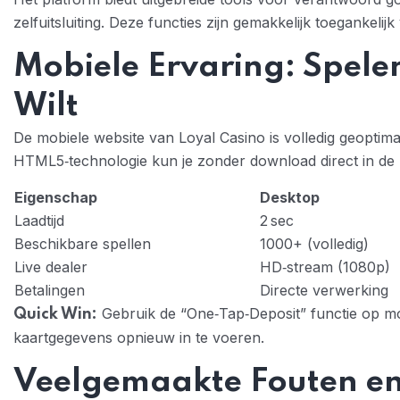
zelfuitsluiting. Deze functies zijn gemakkelijk toegankelij
Mobiele Ervaring: Spel
Wilt
De mobiele website van Loyal Casino is volledig geoptima
HTML5‑technologie kun je zonder download direct in de b
Eigenschap
Desktop
Laadtijd
2 sec
Beschikbare spellen
1000+ (volledig)
Live dealer
HD‑stream (1080p)
Betalingen
Directe verwerking
Gebruik de “One‑Tap‑Deposit” functie op mob
Quick Win:
kaartgegevens opnieuw in te voeren.
Veelgemaakte Fouten en