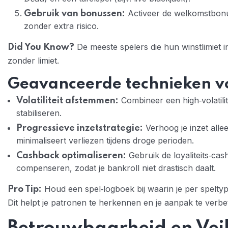
Activeer de welkomstbonus
Gebruik van bonussen:
zonder extra risico.
De meeste spelers die hun winstlimiet i
Did You Know?
zonder limiet.
Geavanceerde technieken vo
Combineer een high‑volatility
Volatiliteit afstemmen:
stabiliseren.
Verhoog je inzet alle
Progressieve inzetstrategie:
minimaliseert verliezen tijdens droge perioden.
Gebruik de loyaliteits‑cas
Cashback optimaliseren:
compenseren, zodat je bankroll niet drastisch daalt.
Houd een spel‑logboek bij waarin je per speltype
Pro Tip:
Dit helpt je patronen te herkennen en je aanpak te verbe