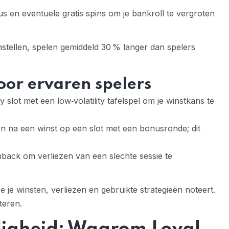
 en eventuele gratis spins om je bankroll te vergroten
nstellen, spelen gemiddeld 30 % langer dan spelers
or ervaren spelers
 slot met een low‑volatility tafelspel om je winstkans te
en na een winst op een slot met een bonusronde; dit
hback om verliezen van een slechte sessie te
 je winsten, verliezen en gebruikte strategieën noteert.
teren.