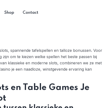
Shop
Contact
 slots, spannende tafelspellen en talloze bonussen. Voor
 zijn om te kiezen welke spellen het beste passen bij
ld van klassieke en moderne slots, combineren we ze met
Casino je een naadloze, winstgevende ervaring kan
ts en Table Games Je
ot
 tussen klassieke en