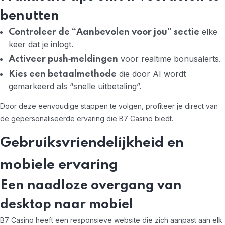
benutten
elke
Controleer de “Aanbevolen voor jou” sectie
keer dat je inlogt.
voor realtime bonusalerts.
Activeer push‑meldingen
die door AI wordt
Kies een betaalmethode
gemarkeerd als “snelle uitbetaling”.
Door deze eenvoudige stappen te volgen, profiteer je direct van
de gepersonaliseerde ervaring die B7 Casino biedt.
Gebruiksvriendelijkheid en
mobiele ervaring
Een naadloze overgang van
desktop naar mobiel
B7 Casino heeft een responsieve website die zich aanpast aan elk