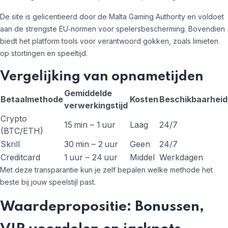
De site is gelicentieerd door de Malta Gaming Authority en voldoet
aan de strengste EU‑normen voor spelersbescherming. Bovendien
biedt het platform tools voor verantwoord gokken, zoals limieten
op stortingen en speeltijd.
Vergelijking van opnametijden
Gemiddelde
Betaalmethode
Kosten
Beschikbaarheid
verwerkingstijd
Crypto
15 min – 1 uur
Laag
24/7
(BTC/ETH)
Skrill
30 min – 2 uur
Geen
24/7
Creditcard
1 uur – 24 uur
Middel
Werkdagen
Met deze transparantie kun je zelf bepalen welke methode het
beste bij jouw speelstijl past.
Waardepropositie: Bonussen,