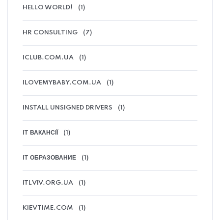
HELLO WORLD!
(1)
HR CONSULTING
(7)
ICLUB.COM.UA
(1)
ILOVEMYBABY.COM.UA
(1)
INSTALL UNSIGNED DRIVERS
(1)
IT ВАКАНСІЇ
(1)
IT ОБРАЗОВАНИЕ
(1)
ITLVIV.ORG.UA
(1)
KIEVTIME.COM
(1)