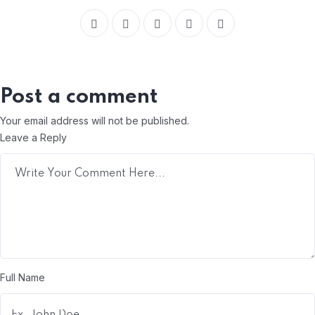
Post a comment
Your email address will not be published.
Leave a Reply
Full Name