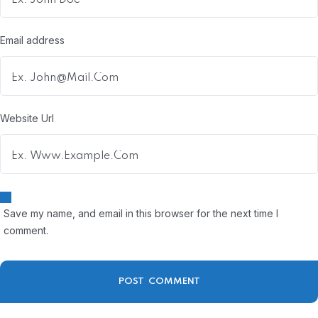
Email address
Website Url
Save my name, and email in this browser for the next time I
comment.