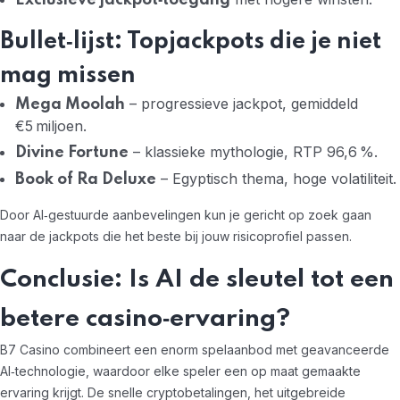
Bullet‑lijst: Topjackpots die je niet
mag missen
– progressieve jackpot, gemiddeld
Mega Moolah
€5 miljoen.
– klassieke mythologie, RTP 96,6 %.
Divine Fortune
– Egyptisch thema, hoge volatiliteit.
Book of Ra Deluxe
Door AI‑gestuurde aanbevelingen kun je gericht op zoek gaan
naar de jackpots die het beste bij jouw risicoprofiel passen.
Conclusie: Is AI de sleutel tot een
betere casino‑ervaring?
B7 Casino combineert een enorm spelaanbod met geavanceerde
AI‑technologie, waardoor elke speler een op maat gemaakte
ervaring krijgt. De snelle cryptobetalingen, het uitgebreide