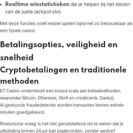
die je helpen bij het kiezen
Realtime winstatistieken
van de juiste jackpot‑slot.
Met deze functies voelt mobiel spelen bijna net zo betrouwbaar als
een fysiek casino.
Betalingsopties, veiligheid en
snelheid
Cryptobetalingen en traditionele
methoden
B7 Casino ondersteunt een breed scala aan betaalmethoden,
waaronder Bitcoin, Ethereum, Skrill en creditcards. Dankzij
AI‑gestuurde fraudedetectie worden transacties binnen enkele
minuten goedgekeurd.
Rhetorische vraag: Is het niet geruststellend om te weten dat je
uitbetaling binnen 24 uur kan plaatsvinden, zonder gedoe?