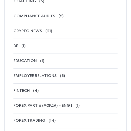
COACHING
(5)
COMPLIANCE AUDITS
(5)
CRYPTO NEWS
(21)
DE
(1)
EDUCATION
(1)
EMPLOYEE RELATIONS
(8)
FINTECH
(4)
FOREX PART 6 (МОРДА) – ENG 1
(1)
FOREX TRADING
(14)