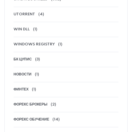
UTORRENT
(4)
WIN DLL
(1)
WINDOWS REGISTRY
(1)
БК ЦУПИС
(3)
НОВОСТИ
(1)
ФИНТЕХ
(1)
ФОРЕКС БРОКЕРЫ
(2)
ФОРЕКС ОБУЧЕНИЕ
(14)