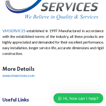
V.M.SERVICES
established in 1997 Manufactured in accordance
with the established norms of the industry, all these products are
highly appreciated and demanded for their excellent performance,
easy installation, longer service life, accurate dimensions and rigid
construction.
More Details
www.vmservices.co.in
Hi, how can I help?
Useful Links