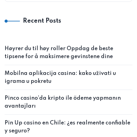
Recent Posts
Høyrer du til høy roller Oppdag de beste
tipsene for å maksimere gevinstene dine
Mobilna aplikacija casina: kako uživati u
igrama u pokretu
Pinco casino’da kripto ile ödeme yapmanın
avantajları
Pin Up casino en Chile: ¿es realmente confiable
y seguro?