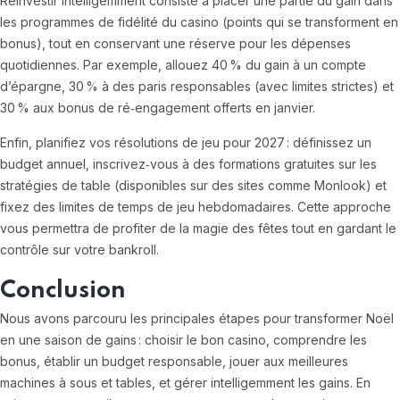
Réinvestir intelligemment consiste à placer une partie du gain dans
les programmes de fidélité du casino (points qui se transforment en
bonus), tout en conservant une réserve pour les dépenses
quotidiennes. Par exemple, allouez 40 % du gain à un compte
d’épargne, 30 % à des paris responsables (avec limites strictes) et
30 % aux bonus de ré‑engagement offerts en janvier.
Enfin, planifiez vos résolutions de jeu pour 2027 : définissez un
budget annuel, inscrivez‑vous à des formations gratuites sur les
stratégies de table (disponibles sur des sites comme Monlook) et
fixez des limites de temps de jeu hebdomadaires. Cette approche
vous permettra de profiter de la magie des fêtes tout en gardant le
contrôle sur votre bankroll.
Conclusion
Nous avons parcouru les principales étapes pour transformer Noël
en une saison de gains : choisir le bon casino, comprendre les
bonus, établir un budget responsable, jouer aux meilleures
machines à sous et tables, et gérer intelligemment les gains. En