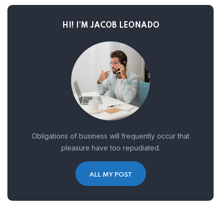
HI! I’M JACOB LEONADO
Obligations of business will frequently occur that
pleasure have too repudiated.
ALL MY POST