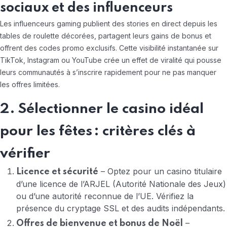
sociaux et des influenceurs
Les influenceurs gaming publient des stories en direct depuis les
tables de roulette décorées, partagent leurs gains de bonus et
offrent des codes promo exclusifs. Cette visibilité instantanée sur
TikTok, Instagram ou YouTube crée un effet de viralité qui pousse
leurs communautés à s’inscrire rapidement pour ne pas manquer
les offres limitées.
2. Sélectionner le casino idéal
pour les fêtes : critères clés à
vérifier
– Optez pour un casino titulaire
Licence et sécurité
d’une licence de l’ARJEL (Autorité Nationale des Jeux)
ou d’une autorité reconnue de l’UE. Vérifiez la
présence du cryptage SSL et des audits indépendants.
–
Offres de bienvenue et bonus de Noël