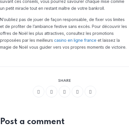
suivant ces conseils, vous pourrez savourer chaque mise comme
un petit miracle tout en restant maître de votre bankroll.
N’oubliez pas de jouer de façon responsable, de fixer vos limites
et de profiter de l’ambiance festive sans excès. Pour découvrir les
offres de Noël les plus attractives, consultez les promotions
proposées par les meilleurs
casino en ligne france
et laissez la
magie de Noël vous guider vers vos propres moments de victoire.
SHARE
Post a comment