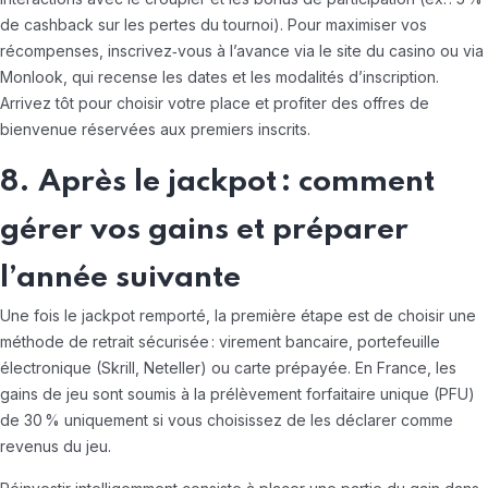
de cashback sur les pertes du tournoi). Pour maximiser vos
récompenses, inscrivez‑vous à l’avance via le site du casino ou via
Monlook, qui recense les dates et les modalités d’inscription.
Arrivez tôt pour choisir votre place et profiter des offres de
bienvenue réservées aux premiers inscrits.
8. Après le jackpot : comment
gérer vos gains et préparer
l’année suivante
Une fois le jackpot remporté, la première étape est de choisir une
méthode de retrait sécurisée : virement bancaire, portefeuille
électronique (Skrill, Neteller) ou carte prépayée. En France, les
gains de jeu sont soumis à la prélèvement forfaitaire unique (PFU)
de 30 % uniquement si vous choisissez de les déclarer comme
revenus du jeu.