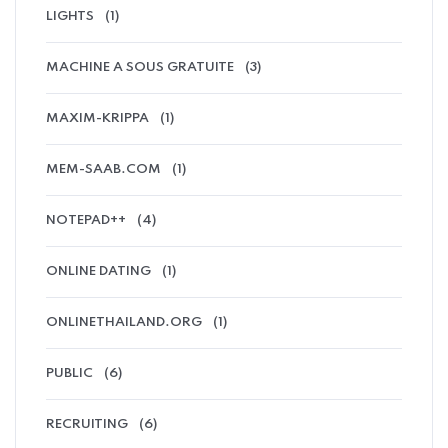
LIGHTS
(1)
MACHINE A SOUS GRATUITE
(3)
MAXIM-KRIPPA
(1)
MEM-SAAB.COM
(1)
NOTEPAD++
(4)
ONLINE DATING
(1)
ONLINETHAILAND.ORG
(1)
PUBLIC
(6)
RECRUITING
(6)