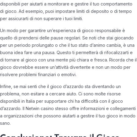
disponibili per aiutarti a monitorare e gestire il tuo comportamento
di gioco. Ad esempio, puoi impostare limiti di deposito o di tempo
per assicurarti di non superare i tuoi limiti.
Un modo per garantire un’esperienza di gioco responsabile è
quello di prendersi delle pause regolari. Se noti che stai giocando
per un periodo prolungato o che il tuo stato d’animo cambia, è una
buona idea fare una pausa. Questo ti permetterà di rifocalizzarti e
di tornare al gioco con una mente più chiara e fresca. Ricorda che il
gioco dovrebbe essere un’attività divertente e non un modo per
risolvere problemi finanziari o emotivi.
Infine, se mai senti che il gioco d’azzardo sta diventando un
problema, non esitare a cercare aiuto. Ci sono molte risorse
disponibili in Italia per supportare chi ha difficoltà con il gioco
d’azzardo. Il Netwin casino stesso offre informazioni e collegamenti
a organizzazioni che possono aiutarti a gestire il tuo gioco in modo
sano.