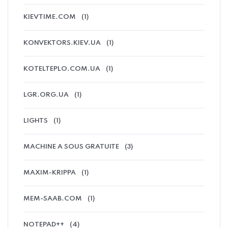
KIEVTIME.COM
(1)
KONVEKTORS.KIEV.UA
(1)
KOTELTEPLO.COM.UA
(1)
LGR.ORG.UA
(1)
LIGHTS
(1)
MACHINE A SOUS GRATUITE
(3)
MAXIM-KRIPPA
(1)
MEM-SAAB.COM
(1)
NOTEPAD++
(4)