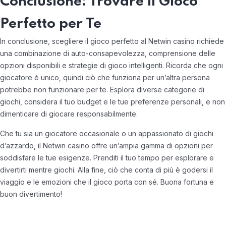
Conclusione: Trovare il Gioco
Perfetto per Te
In conclusione, scegliere il gioco perfetto al Netwin casino richiede
una combinazione di auto-consapevolezza, comprensione delle
opzioni disponibili e strategie di gioco intelligenti. Ricorda che ogni
giocatore è unico, quindi ciò che funziona per un’altra persona
potrebbe non funzionare per te. Esplora diverse categorie di
giochi, considera il tuo budget e le tue preferenze personali, e non
dimenticare di giocare responsabilmente.
Che tu sia un giocatore occasionale o un appassionato di giochi
d’azzardo, il Netwin casino offre un’ampia gamma di opzioni per
soddisfare le tue esigenze. Prenditi il tuo tempo per esplorare e
divertirti mentre giochi. Alla fine, ciò che conta di più è godersi il
viaggio e le emozioni che il gioco porta con sé. Buona fortuna e
buon divertimento!