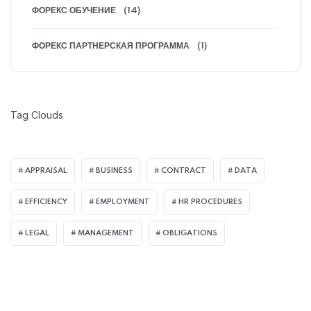
ФОРЕКС ОБУЧЕНИЕ
(14)
ФОРЕКС ПАРТНЕРСКАЯ ПРОГРАММА
(1)
Tag Clouds
APPRAISAL
BUSINESS
CONTRACT
DATA
EFFICIENCY
EMPLOYMENT
HR PROCEDURES
LEGAL
MANAGEMENT
OBLIGATIONS