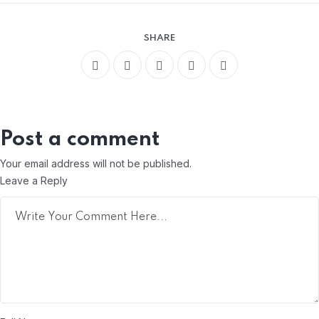
SHARE
Post a comment
Your email address will not be published.
Leave a Reply