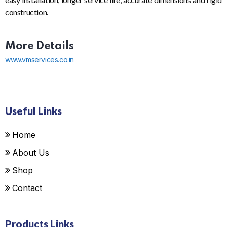
construction.
More Details
www.vmservices.co.in
Useful Links
Home
About Us
Shop
Contact
Products Links