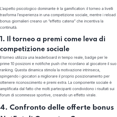
L’aspetto psicologico dominante è la gamification: il torneo a livelli
trasforma l’esperienza in una competizione sociale, mentre i reload
bonus giornalieri creano un “effetto catena” che incentiva la
continuità.
1. Il torneo a premi come leva di
competizione sociale
Il torneo utilizza una leaderboard in tempo reale, badge per le
prime 10 posizioni e notifiche push che ricordano al giocatore il suo
ranking. Questa dinamica stimola la motivazione intrinseca,
spingendo i giocatori a migliorare il proprio posizionamento per
ottenere riconoscimento e premi extra. La componente sociale è
amplificata dal fatto che molti partecipanti condividono i risultati sui
forum di scommesse sportive, creando un effetto virale.
4. Confronto delle offerte bonus