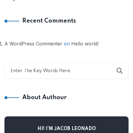
Recent Comments
A WordPress Commenter
on
Hello world!
About Authour
HI! I’M JACOB LEONADO