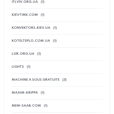
ITLVIV.ORG.UA
(1)
KIEVTIME.COM
(1)
KONVEKTORS.KIEV.UA
(1)
KOTELTEPLO.COM.UA
(1)
LGR.ORG.UA
(1)
LIGHTS
(1)
MACHINE A SOUS GRATUITE
(3)
MAXIM-KRIPPA
(1)
MEM-SAAB.COM
(1)