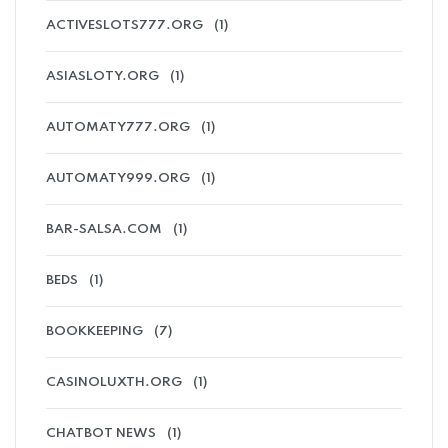
ACTIVESLOTS777.ORG
(1)
ASIASLOTY.ORG
(1)
AUTOMATY777.ORG
(1)
AUTOMATY999.ORG
(1)
BAR-SALSA.COM
(1)
BEDS
(1)
BOOKKEEPING
(7)
CASINOLUXTH.ORG
(1)
CHATBOT NEWS
(1)