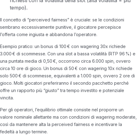
richiesti con la volatilità della slot (alta volatilità = più
tempo).
Il concetto di “perceived fairness” è cruciale: se le condizioni
sembrano eccessivamente punitive, il giocatore percepisce
l’offerta come ingiusta e abbandona l’operatore.
Esempio pratico: un bonus di 100 € con wagering 30x richiede
3.000 € di scommesse. Con una slot a bassa volatilità (RTP 96 %) e
una puntata media di 0,50 €, occorrono circa 6.000 spin, ovvero
circa 10 ore di gioco. Un bonus di 50 € con wagering 10x richiede
solo 500 € di scommesse, equivalenti a 1.000 spin, ovvero 2 ore di
gioco. Molti giocatori preferiranno il secondo pacchetto perché
offre un rapporto più “giusto” tra tempo investito e potenziale
vincita.
Per gli operatori, l’equilibrio ottimale consiste nel proporre un
valore nominale allettante ma con condizioni di wagering moderate,
così da mantenere alta la perceived fairness e incentivare la
fedeltà a lungo termine.