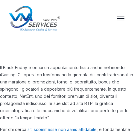
Il Black Friday è ormai un appuntamento fisso anche nel mondo
iGaming. Gli operatori trasformano la giornata di sconti tradizionali in
una maratona di promozioni, tornei e, soprattutto, bonus che
spingono i giocatori a depositare più frequentemente. In questo
contesto, NetEnt, uno dei fornitori premium di slot, diventa il
protagonista indiscusso: le sue slot ad alta RTP, la grafica
cinematografica e le meccaniche di volatilità sono perfette per le
offerte “a tempo limitato”.
Per chi cerca
siti scommesse non aams affidabile
, è fondamentale