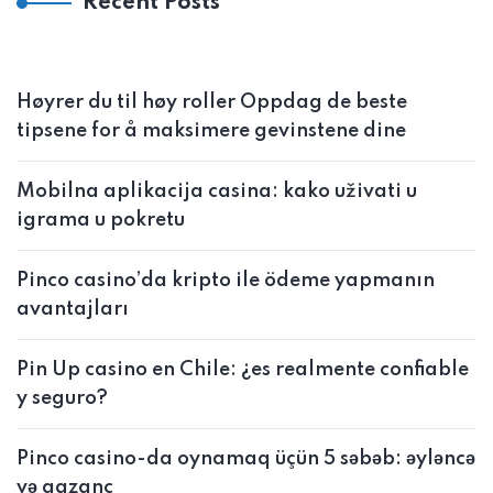
Recent Posts
Høyrer du til høy roller Oppdag de beste
tipsene for å maksimere gevinstene dine
Mobilna aplikacija casina: kako uživati u
igrama u pokretu
Pinco casino’da kripto ile ödeme yapmanın
avantajları
Pin Up casino en Chile: ¿es realmente confiable
y seguro?
Pinco casino-da oynamaq üçün 5 səbəb: əyləncə
və qazanc