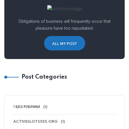
Obligations of business will frequently occur that
pleasure have too repudiated.
ALL MY POST
Post Categories
! БЕЗ РУБРИКИ
(1)
ACTIVESLOTS555.ORG
(1)