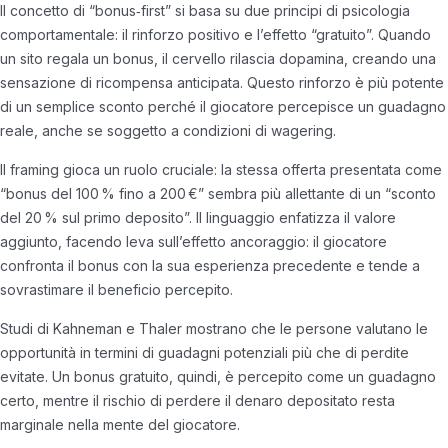
Il concetto di “bonus‑first” si basa su due principi di psicologia
comportamentale: il rinforzo positivo e l’effetto “gratuito”. Quando
un sito regala un bonus, il cervello rilascia dopamina, creando una
sensazione di ricompensa anticipata. Questo rinforzo è più potente
di un semplice sconto perché il giocatore percepisce un guadagno
reale, anche se soggetto a condizioni di wagering.
Il framing gioca un ruolo cruciale: la stessa offerta presentata come
“bonus del 100 % fino a 200 €” sembra più allettante di un “sconto
del 20 % sul primo deposito”. Il linguaggio enfatizza il valore
aggiunto, facendo leva sull’effetto ancoraggio: il giocatore
confronta il bonus con la sua esperienza precedente e tende a
sovrastimare il beneficio percepito.
Studi di Kahneman e Thaler mostrano che le persone valutano le
opportunità in termini di guadagni potenziali più che di perdite
evitate. Un bonus gratuito, quindi, è percepito come un guadagno
certo, mentre il rischio di perdere il denaro depositato resta
marginale nella mente del giocatore.