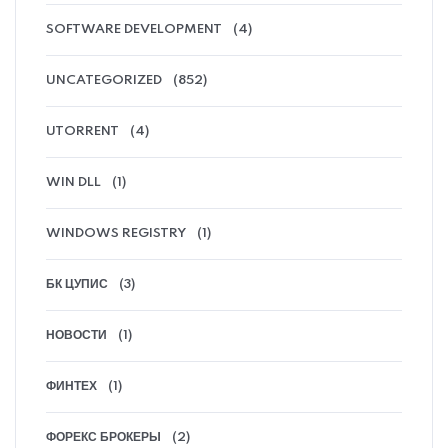
SOFTWARE DEVELOPMENT
(4)
UNCATEGORIZED
(852)
UTORRENT
(4)
WIN DLL
(1)
WINDOWS REGISTRY
(1)
БК ЦУПИС
(3)
НОВОСТИ
(1)
ФИНТЕХ
(1)
ФОРЕКС БРОКЕРЫ
(2)