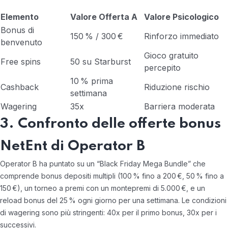
Elemento
Valore Offerta A
Valore Psicologico
Bonus di
150 % / 300 €
Rinforzo immediato
benvenuto
Gioco gratuito
Free spins
50 su Starburst
percepito
10 % prima
Cashback
Riduzione rischio
settimana
Wagering
35x
Barriera moderata
3. Confronto delle offerte bonus
NetEnt di Operator B
Operator B ha puntato su un “Black Friday Mega Bundle” che
comprende bonus depositi multipli (100 % fino a 200 €, 50 % fino a
150 €), un torneo a premi con un montepremi di 5.000 €, e un
reload bonus del 25 % ogni giorno per una settimana. Le condizioni
di wagering sono più stringenti: 40x per il primo bonus, 30x per i
successivi.