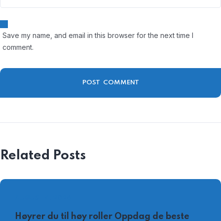
Save my name, and email in this browser for the next time I
comment.
Related Posts
AUGUST 4, 2026
Høyrer du til høy roller Oppdag de beste