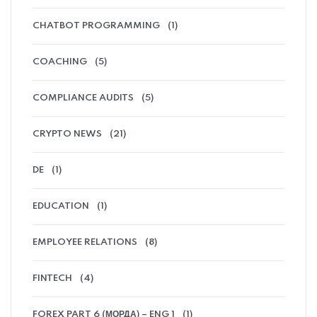
CHATBOT PROGRAMMING
(1)
COACHING
(5)
COMPLIANCE AUDITS
(5)
CRYPTO NEWS
(21)
DE
(1)
EDUCATION
(1)
EMPLOYEE RELATIONS
(8)
FINTECH
(4)
FOREX PART 6 (МОРДА) – ENG 1
(1)