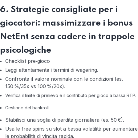
6. Strategie consigliate per i
giocatori: massimizzare i bonus
NetEnt senza cadere in trappole
psicologiche
Checklist pre‑gioco
Leggi attentamente i termini di wagering.
Confronta il valore nominale con le condizioni (es.
150 %/35x vs 100 %/20x).
Verifica il limite di prelievo e il contributo per gioco a bassa RTP.
Gestione del bankroll
Stabilisci una soglia di perdita giornaliera (es. 50 €).
Usa le free spins su slot a bassa volatilità per aumentare
le probabilità di vincita rapida.