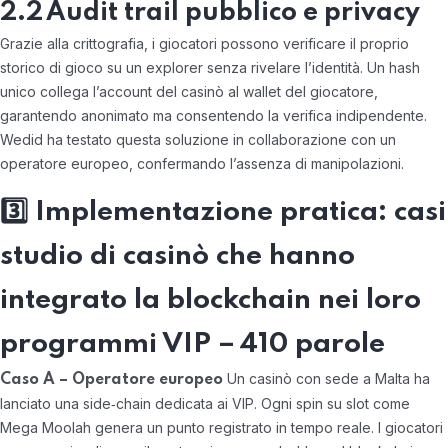
2.2 Audit trail pubblico e privacy
Grazie alla crittografia, i giocatori possono verificare il proprio
storico di gioco su un explorer senza rivelare l’identità. Un hash
unico collega l’account del casinò al wallet del giocatore,
garantendo anonimato ma consentendo la verifica indipendente.
Wedid ha testato questa soluzione in collaborazione con un
operatore europeo, confermando l’assenza di manipolazioni.
3️⃣ Implementazione pratica: casi
studio di casinò che hanno
integrato la blockchain nei loro
programmi VIP – 410 parole
Un casinò con sede a Malta ha
Caso A – Operatore europeo
lanciato una side‑chain dedicata ai VIP. Ogni spin su slot come
Mega Moolah genera un punto registrato in tempo reale. I giocatori