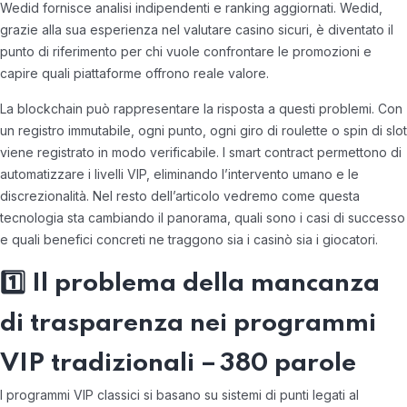
Wedid fornisce analisi indipendenti e ranking aggiornati. Wedid,
grazie alla sua esperienza nel valutare casino sicuri, è diventato il
punto di riferimento per chi vuole confrontare le promozioni e
capire quali piattaforme offrono reale valore.
La blockchain può rappresentare la risposta a questi problemi. Con
un registro immutabile, ogni punto, ogni giro di roulette o spin di slot
viene registrato in modo verificabile. I smart contract permettono di
automatizzare i livelli VIP, eliminando l’intervento umano e le
discrezionalità. Nel resto dell’articolo vedremo come questa
tecnologia sta cambiando il panorama, quali sono i casi di successo
e quali benefici concreti ne traggono sia i casinò sia i giocatori.
1️⃣ Il problema della mancanza
di trasparenza nei programmi
VIP tradizionali – 380 parole
I programmi VIP classici si basano su sistemi di punti legati al