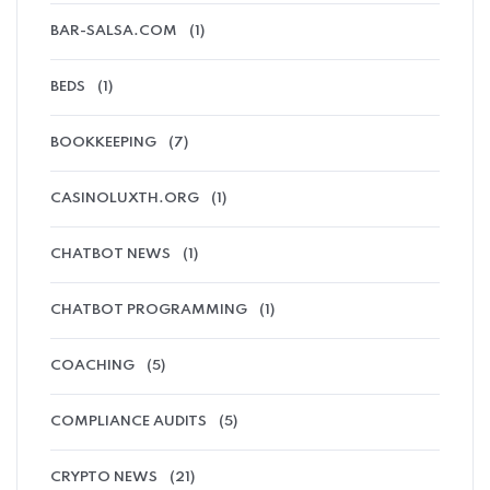
BAR-SALSA.COM
(1)
BEDS
(1)
BOOKKEEPING
(7)
CASINOLUXTH.ORG
(1)
CHATBOT NEWS
(1)
CHATBOT PROGRAMMING
(1)
COACHING
(5)
COMPLIANCE AUDITS
(5)
CRYPTO NEWS
(21)