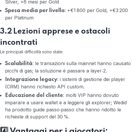
Silver, +6 mesi per Gold
: +€1 800 per Gold, +€3 200
Spesa media per livello
per Platinum
3.2 Lezioni apprese e ostacoli
incontrati
Le principali difficoltà sono state:
: le transazioni sulla mainnet hanno causato
Scalabilità
picchi di gas; la soluzione è passare a layer‑2.
: i sistemi di gestione dei player
Integrazione legacy
(CRM) hanno richiesto API custom.
: molti VIP hanno dovuto
Educazione del cliente
imparare a usare wallet e a leggere gli explorer; Wedid
ha prodotto guide passo‑passo che hanno ridotto le
richieste di support del 30 %.
4️⃣ Vantaggi per i giocatori: