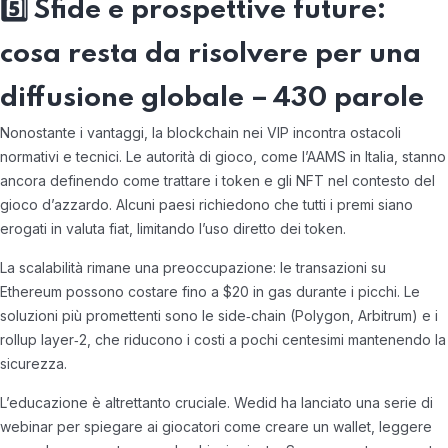
5️⃣ Sfide e prospettive future:
cosa resta da risolvere per una
diffusione globale – 430 parole
Nonostante i vantaggi, la blockchain nei VIP incontra ostacoli
normativi e tecnici. Le autorità di gioco, come l’AAMS in Italia, stanno
ancora definendo come trattare i token e gli NFT nel contesto del
gioco d’azzardo. Alcuni paesi richiedono che tutti i premi siano
erogati in valuta fiat, limitando l’uso diretto dei token.
La scalabilità rimane una preoccupazione: le transazioni su
Ethereum possono costare fino a $20 in gas durante i picchi. Le
soluzioni più promettenti sono le side‑chain (Polygon, Arbitrum) e i
rollup layer‑2, che riducono i costi a pochi centesimi mantenendo la
sicurezza.
L’educazione è altrettanto cruciale. Wedid ha lanciato una serie di
webinar per spiegare ai giocatori come creare un wallet, leggere