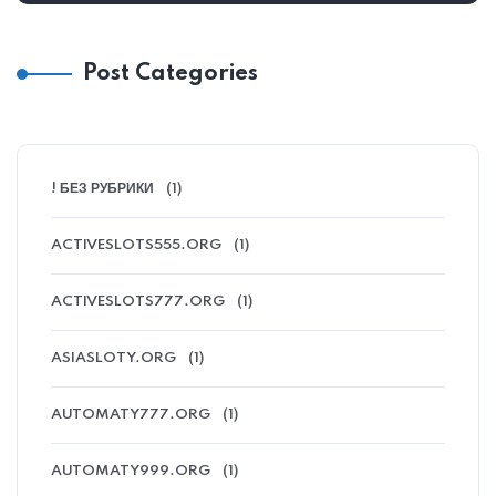
Post Categories
! БЕЗ РУБРИКИ
(1)
ACTIVESLOTS555.ORG
(1)
ACTIVESLOTS777.ORG
(1)
ASIASLOTY.ORG
(1)
AUTOMATY777.ORG
(1)
AUTOMATY999.ORG
(1)