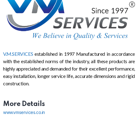
V.M.SERVICES
established in 1997 Manufactured in accordance
with the established norms of the industry, all these products are
highly appreciated and demanded for their excellent performance,
easy installation, longer service life, accurate dimensions and rigid
construction.
More Details
www.vmservices.co.in