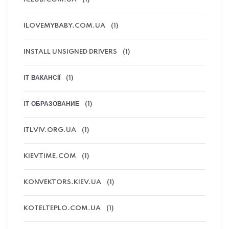
ILOVEMYBABY.COM.UA
(1)
INSTALL UNSIGNED DRIVERS
(1)
IT ВАКАНСІЇ
(1)
IT ОБРАЗОВАНИЕ
(1)
ITLVIV.ORG.UA
(1)
KIEVTIME.COM
(1)
KONVEKTORS.KIEV.UA
(1)
KOTELTEPLO.COM.UA
(1)