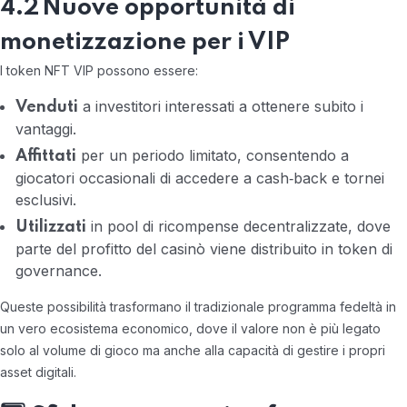
4.2 Nuove opportunità di
monetizzazione per i VIP
I token NFT VIP possono essere:
a investitori interessati a ottenere subito i
Venduti
vantaggi.
per un periodo limitato, consentendo a
Affittati
giocatori occasionali di accedere a cash‑back e tornei
esclusivi.
in pool di ricompense decentralizzate, dove
Utilizzati
parte del profitto del casinò viene distribuito in token di
governance.
Queste possibilità trasformano il tradizionale programma fedeltà in
un vero ecosistema economico, dove il valore non è più legato
solo al volume di gioco ma anche alla capacità di gestire i propri
asset digitali.