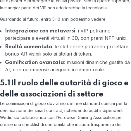
un explorer e proteggere le chiavi private. Senza questo supporto,
la maggior parte dei VIP non adotterebbe la tecnologia.
Guardando al futuro, entro 5‑10 anni potremmo vedere:
: i VIP potranno
Integrazione con metaversi
partecipare a eventi virtuali in 3D, con premi NFT unici.
: le slot online potranno proiettare
Realtà aumentata
bonus AR visibili solo ai titolari di token.
: missioni dinamiche gestite da
Gamification avanzata
AI, con ricompense adeguate in tempo reale.
5.1 Il ruolo delle autorità di gioco e
delle associazioni di settore
Le commissioni di gioco dovranno definire standard comuni per la
certificazione dei smart contract, richiedendo audit indipendenti.
Wedid sta collaborando con l’European Gaming Association per
creare una checklist di conformità che includa: trasparenza dei