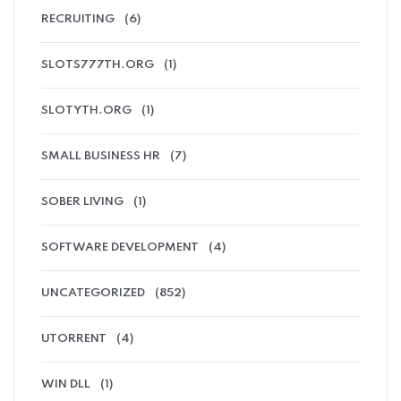
RECRUITING
(6)
SLOTS777TH.ORG
(1)
SLOTYTH.ORG
(1)
SMALL BUSINESS HR
(7)
SOBER LIVING
(1)
SOFTWARE DEVELOPMENT
(4)
UNCATEGORIZED
(852)
UTORRENT
(4)
WIN DLL
(1)