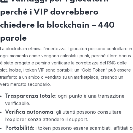
perché i VIP dovrebbero
chiedere la blockchain – 440
parole
La blockchain elimina l’incertezza. I giocatori possono controllare in
ogni momento come vengono calcolati i punti, perché il loro bonus
è stato erogato e persino verificare la correttezza del RNG delle
slot. Inoltre, i token VIP sono portabili: un “Gold Token” può essere
trasferito a un amico o venduto su un marketplace, creando un
vero mercato secondario.
: ogni punto è una transazione
Trasparenza totale
verificabile.
: gli utenti possono consultare
Verifica autonoma
l’explorer senza attendere il support.
: i token possono essere scambiati, affittati o
Portabilità