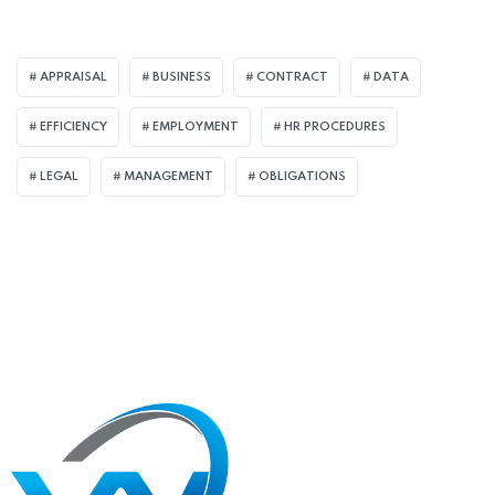
APPRAISAL
BUSINESS
CONTRACT
DATA
EFFICIENCY
EMPLOYMENT
HR PROCEDURES
LEGAL
MANAGEMENT
OBLIGATIONS