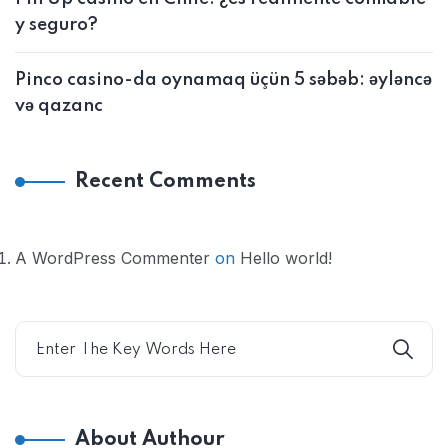
y seguro?
Pinco casino-da oynamaq üçün 5 səbəb: əyləncə
və qazanc
Recent Comments
A WordPress Commenter
on
Hello world!
About Authour