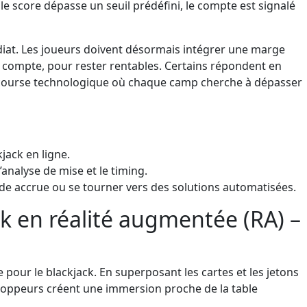
e score dépasse un seuil prédéfini, le compte est signalé
édiat. Les joueurs doivent désormais intégrer une marge
i compte, pour rester rentables. Certains répondent en
ne course technologique où chaque camp cherche à dépasser
jack en ligne.
analyse de mise et le timing.
de accrue ou se tourner vers des solutions automatisées.
ck en réalité augmentée (RA) –
pour le blackjack. En superposant les cartes et les jetons
eloppeurs créent une immersion proche de la table