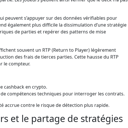
qui peuvent s’appuyer sur des données vérifiables pour
d également plus difficile la dissimulation d’une stratégie
riques de parties et repérer des patterns de mise
ffichent souvent un RTP (Return to Player) légèrement
duction des frais de tierces parties. Cette hausse du RTP
ar le compteur.
 de cashback en crypto.
in de compétences techniques pour interroger les contrats.
té accrue contre le risque de détection plus rapide.
 et le partage de stratégies