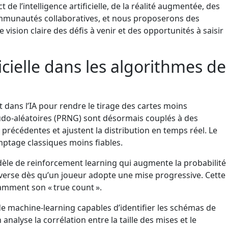
e l’intelligence artificielle, de la réalité augmentée, des
mmunautés collaboratives, et nous proposerons des
e vision claire des défis à venir et des opportunités à saisir
ificielle dans les algorithmes de
 dans l’IA pour rendre le tirage des cartes moins
udo‑aléatoires (PRNG) sont désormais couplés à des
récédentes et ajustent la distribution en temps réel. Le
omptage classiques moins fiables.
èle de reinforcement learning qui augmente la probabilité
nverse dès qu’un joueur adopte une mise progressive. Cette
mment son « true count ».
 de machine‑learning capables d’identifier les schémas de
nalyse la corrélation entre la taille des mises et le