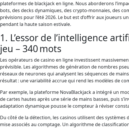
plateformes de blackjack en ligne. Nous aborderons l’impact d
bots, des decks dynamiques, des crypto‑monnaies, des co
prévisions pour l’été 2026. Le but est d’offrir aux joueurs un
pendant la haute saison estivale.
1. L’essor de l’intelligence art
jeu – 340 mots
Les opérateurs de casino en ligne investissent massivement
prévisible. Les algorithmes de génération de nombres pse
réseaux de neurones qui analysent les séquences de mains p
résultat : une variabilité accrue qui rend les modèles de c
Par exemple, la plateforme NovaBlackjack a intégré un mod
de cartes hautes après une série de mains basses, puis s’i
adaptation dynamique pousse le compteur à réviser consta
Du côté de la détection, les casinos utilisent des systèmes
mise associés au comptage. Un algorithme de classification a