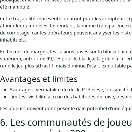
été manipulé.
Cette traçabilité représente un atout pour les compteurs, 
affiner leurs modèles. Cependant, la même transparence ren
de comptage, car les opérateurs peuvent analyser les histo
inhabituels.
En termes de marges, les casinos basés sur la blockchain a
supérieur, autour de 99,2 % pour le blackjack, grâce à la ré
rend le jeu plus attractif, mais diminue l’écart exploitable p
Avantages et limites
Avantages : vérifiabilité du deck, RTP élevé, possibilité
Limites : visibilité accrue des habitudes de mise, beso
Les joueurs doivent donc peser le gain potentiel d’une équi
6. Les communautés de joueurs