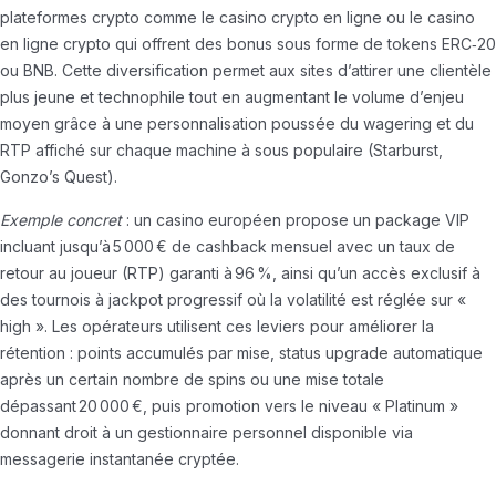
plateformes crypto comme le casino crypto en ligne ou le casino
en ligne crypto qui offrent des bonus sous forme de tokens ERC‑20
ou BNB. Cette diversification permet aux sites d’attirer une clientèle
plus jeune et technophile tout en augmentant le volume d’enjeu
moyen grâce à une personnalisation poussée du wagering et du
RTP affiché sur chaque machine à sous populaire (Starburst,
Gonzo’s Quest).
Exemple concret
: un casino européen propose un package VIP
incluant jusqu’à 5 000 € de cashback mensuel avec un taux de
retour au joueur (RTP) garanti à 96 %, ainsi qu’un accès exclusif à
des tournois à jackpot progressif où la volatilité est réglée sur «
high ».
Les opérateurs utilisent ces leviers pour améliorer la
rétention : points accumulés par mise, status upgrade automatique
après un certain nombre de spins ou une mise totale
dépassant 20 000 €, puis promotion vers le niveau « Platinum »
donnant droit à un gestionnaire personnel disponible via
messagerie instantanée cryptée.