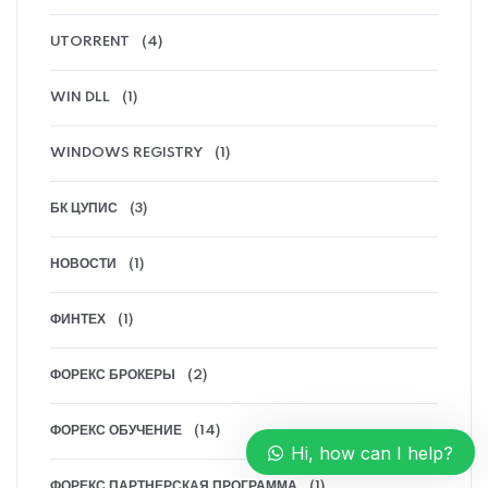
UTORRENT
(4)
WIN DLL
(1)
WINDOWS REGISTRY
(1)
БК ЦУПИС
(3)
НОВОСТИ
(1)
ФИНТЕХ
(1)
ФОРЕКС БРОКЕРЫ
(2)
ФОРЕКС ОБУЧЕНИЕ
(14)
Hi, how can I help?
ФОРЕКС ПАРТНЕРСКАЯ ПРОГРАММА
(1)