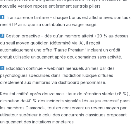
nouvelle version repose entièrement sur trois piliers :
Transparence tarifaire – chaque bonus est affiché avec son taux
réel RTP ainsi que sa contribution au wager exigé.
Gestion proactive – dès qu’un membre atteint +20 % au-dessus
du seuil moyen quotidien (déterminé via IA), il reçoit
automatiquement une offre “Pause Premium” incluant un crédit
gratuit utilisable uniquement après deux semaines sans activité.
Éducation continue – webinars mensuels animés par des
psychologues spécialisés dans l’addiction ludique diffusés
directement aux membres via dashboard personnalisé.
Résultat chiffré après douze mois : taux de rétention stable (+8 %),
diminution de 40 % des incidents signalés liés au jeu excessif parmi
les membres Diamond+, tout en conservant un revenu moyen par
utilisateur supérieur à celui des concurrents classiques proposant
uniquement des incitations monétaires.