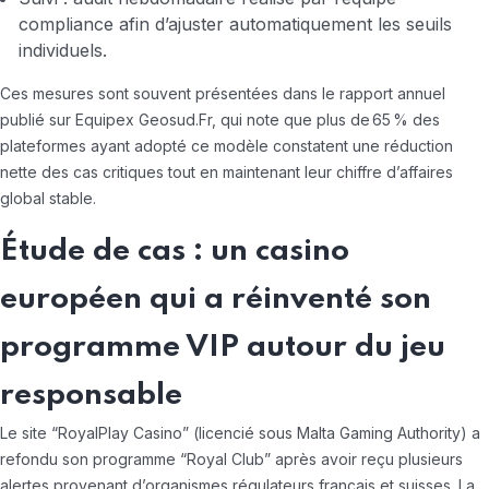
compliance afin d’ajuster automatiquement les seuils
individuels.
Ces mesures sont souvent présentées dans le rapport annuel
publié sur Equipex Geosud.Fr, qui note que plus de 65 % des
plateformes ayant adopté ce modèle constatent une réduction
nette des cas critiques tout en maintenant leur chiffre d’affaires
global stable.
Étude de cas : un casino
européen qui a réinventé son
programme VIP autour du jeu
responsable
Le site “RoyalPlay Casino” (licencié sous Malta Gaming Authority) a
refondu son programme “Royal Club” après avoir reçu plusieurs
alertes provenant d’organismes régulateurs français et suisses. La