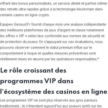
offrant des bonus personnalisés, un service dédié et parfois même
des retraits ultra‑rapides grâce à la technologie blockchain dans
certains casino en ligne crypto.
Equipex Geosud.Fr fournit chaque mois une analyse indépendante
des meilleures plateformes de jeux d’argent et classe notamment
les offres « VIP » selon leur conformité aux normes de sécurité et
de protection du joueur. En s’appuyant sur ces évaluations, nous
pouvons observer comment le statut premium influe sur le
comportement à risque et quelles mesures préventives sont
réellement mises en œuvre par les opérateurs responsables.*
Le rôle croissant des
programmes VIP dans
l’écosystème des casinos en ligne
Les programmes VIP ne sont plus réservés aux gros parieurs
traditionnels ; ils s’étendent aujourd’hui aux joueurs actifs sur les