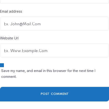
Email address
Website Url
Save my name, and email in this browser for the next time I
comment.