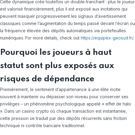
Cette dynamique crée toutefois un double‑tranchant : plus le joueur
est valorisé financièrement, plus il est exposé aux incitations qui
peuvent masquer progressivement les signaux d’avertissement
classiques comme l’augmentation du temps passé devant l’écran ou
la fréquence élevée des dépôts automatiques via portefeuilles
numériques. For more details, check out
https://equipex-geosud.fr/
.
Pourquoi les joueurs à haut
statut sont plus exposés aux
risques de dépendance
Premièrement, le sentiment d’appartenance à une élite incite
souvent à maintenir ou dépasser son niveau pour conserver ses
privilèges – un phénomène psychologique appelé « effet de halo
». Dans un casino crypto où chaque transaction est instantanée,
cette pression se traduit par des dépôts récurrents sans friction
technique ni contrôle bancaire traditionnel.