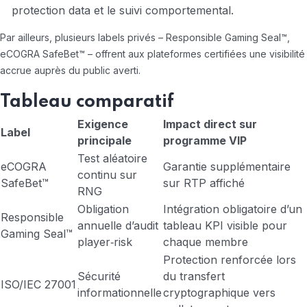
protection data et le suivi comportemental.
Par ailleurs, plusieurs labels privés – Responsible Gaming Seal™,
eCOGRA SafeBet™ – offrent aux plateformes certifiées une visibilité
accrue auprès du public averti.
Tableau comparatif
Exigence
Impact direct sur
Label
principale
programme VIP
Test aléatoire
eCOGRA
Garantie supplémentaire
continu sur
SafeBet™
sur RTP affiché
RNG
Obligation
Intégration obligatoire d’un
Responsible
annuelle d’audit
tableau KPI visible pour
Gaming Seal™
player‑risk
chaque membre
Protection renforcée lors
Sécurité
du transfert
ISO/IEC 27001
informationnelle
cryptographique vers