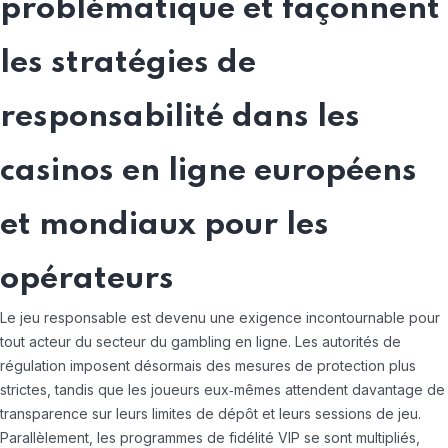
problématique et façonnent
les stratégies de
responsabilité dans les
casinos en ligne européens
et mondiaux pour les
opérateurs
Le jeu responsable est devenu une exigence incontournable pour
tout acteur du secteur du gambling en ligne. Les autorités de
régulation imposent désormais des mesures de protection plus
strictes, tandis que les joueurs eux‑mêmes attendent davantage de
transparence sur leurs limites de dépôt et leurs sessions de jeu.
Parallèlement, les programmes de fidélité VIP se sont multipliés,