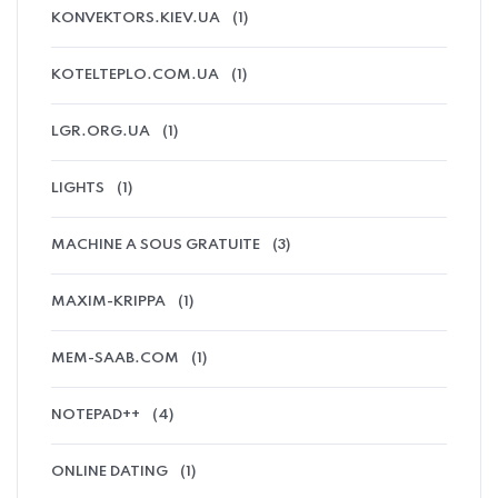
KONVEKTORS.KIEV.UA
(1)
KOTELTEPLO.COM.UA
(1)
LGR.ORG.UA
(1)
LIGHTS
(1)
MACHINE A SOUS GRATUITE
(3)
MAXIM-KRIPPA
(1)
MEM-SAAB.COM
(1)
NOTEPAD++
(4)
ONLINE DATING
(1)