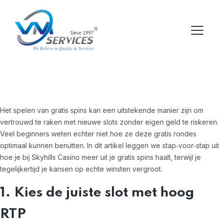
Het spelen van gratis spins kan een uitstekende manier zijn om
vertrouwd te raken met nieuwe slots zonder eigen geld te riskeren.
Veel beginners weten echter niet hoe ze deze gratis rondes
optimaal kunnen benutten. In dit artikel leggen we stap‑voor‑stap uit
hoe je bij Skyhills Casino meer uit je gratis spins haalt, terwijl je
tegelijkertijd je kansen op echte winsten vergroot.
1. Kies de juiste slot met hoog
RTP