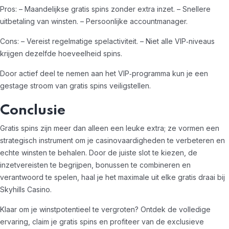
Pros:
– Maandelijkse gratis spins zonder extra inzet.
– Snellere
uitbetaling van winsten.
– Persoonlijke accountmanager.
Cons:
– Vereist regelmatige spelactiviteit.
– Niet alle VIP‑niveaus
krijgen dezelfde hoeveelheid spins.
Door actief deel te nemen aan het VIP‑programma kun je een
gestage stroom van gratis spins veiligstellen.
Conclusie
Gratis spins zijn meer dan alleen een leuke extra; ze vormen een
strategisch instrument om je casinovaardigheden te verbeteren en
echte winsten te behalen. Door de juiste slot te kiezen, de
inzetvereisten te begrijpen, bonussen te combineren en
verantwoord te spelen, haal je het maximale uit elke gratis draai bij
Skyhills Casino.
Klaar om je winstpotentieel te vergroten? Ontdek de volledige
ervaring, claim je gratis spins en profiteer van de exclusieve