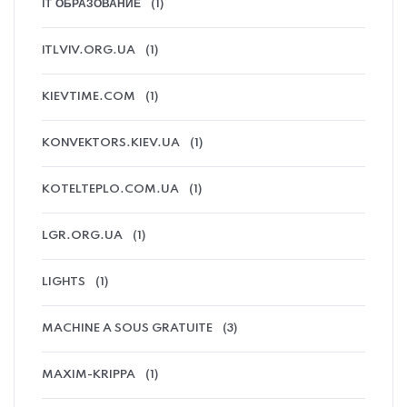
IT ОБРАЗОВАНИЕ
(1)
ITLVIV.ORG.UA
(1)
KIEVTIME.COM
(1)
KONVEKTORS.KIEV.UA
(1)
KOTELTEPLO.COM.UA
(1)
LGR.ORG.UA
(1)
LIGHTS
(1)
MACHINE A SOUS GRATUITE
(3)
MAXIM-KRIPPA
(1)