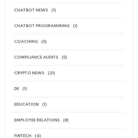
CHATBOT NEWS
(1)
CHATBOT PROGRAMMING
(1)
COACHING
(5)
COMPLIANCE AUDITS
(5)
CRYPTO NEWS
(21)
DE
(1)
EDUCATION
(1)
EMPLOYEE RELATIONS
(8)
FINTECH
(4)