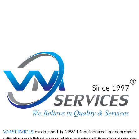
V.M.SERVICES
established in 1997 Manufactured in accordance
with the established norms of the industry, all these products are