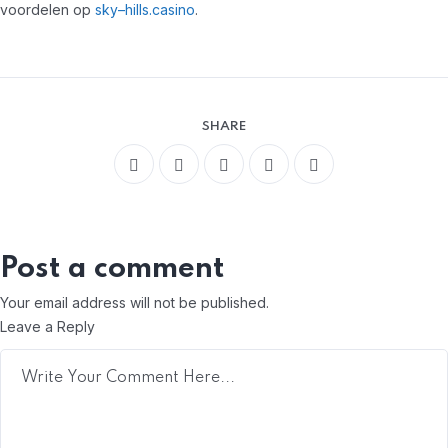
voordelen op
sky–hills.casino
.
SHARE
Post a comment
Your email address will not be published.
Leave a Reply