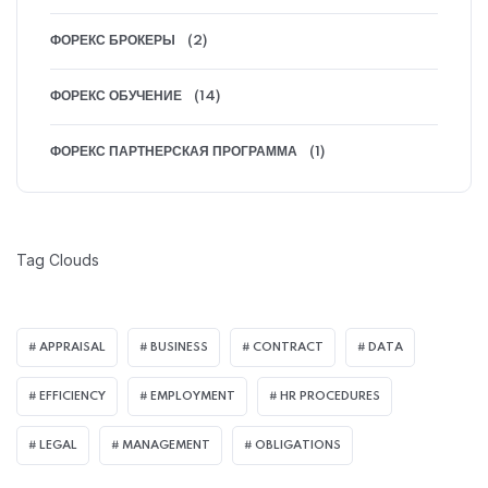
ФОРЕКС БРОКЕРЫ
(2)
ФОРЕКС ОБУЧЕНИЕ
(14)
ФОРЕКС ПАРТНЕРСКАЯ ПРОГРАММА
(1)
Tag Clouds
APPRAISAL
BUSINESS
CONTRACT
DATA
EFFICIENCY
EMPLOYMENT
HR PROCEDURES
LEGAL
MANAGEMENT
OBLIGATIONS