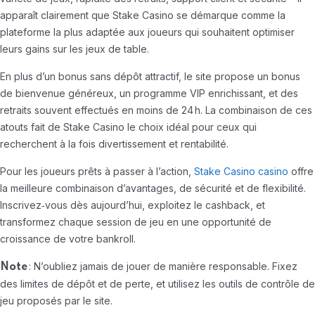
apparaît clairement que Stake Casino se démarque comme la
plateforme la plus adaptée aux joueurs qui souhaitent optimiser
leurs gains sur les jeux de table.
En plus d’un bonus sans dépôt attractif, le site propose un bonus
de bienvenue généreux, un programme VIP enrichissant, et des
retraits souvent effectués en moins de 24 h. La combinaison de ces
atouts fait de Stake Casino le choix idéal pour ceux qui
recherchent à la fois divertissement et rentabilité.
Pour les joueurs prêts à passer à l’action,
Stake Casino casino
offre
la meilleure combinaison d’avantages, de sécurité et de flexibilité.
Inscrivez‑vous dès aujourd’hui, exploitez le cashback, et
transformez chaque session de jeu en une opportunité de
croissance de votre bankroll.
: N’oubliez jamais de jouer de manière responsable. Fixez
Note
des limites de dépôt et de perte, et utilisez les outils de contrôle de
jeu proposés par le site.