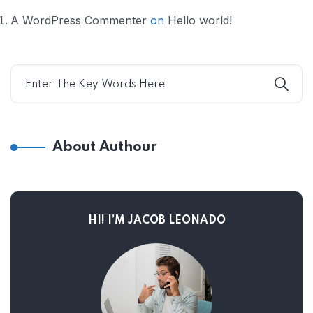
A WordPress Commenter
on
Hello world!
About Authour
HI! I’M JACOB LEONADO