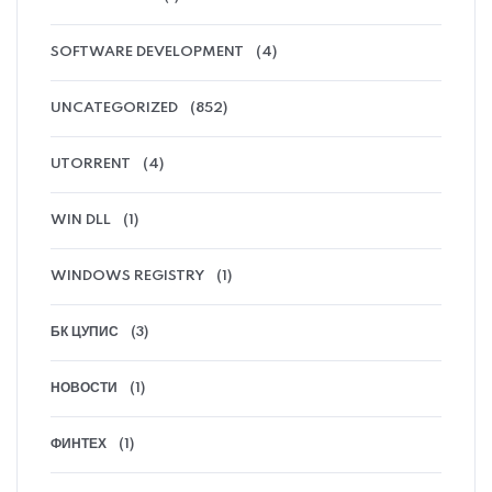
SOFTWARE DEVELOPMENT
(4)
UNCATEGORIZED
(852)
UTORRENT
(4)
WIN DLL
(1)
WINDOWS REGISTRY
(1)
БК ЦУПИС
(3)
НОВОСТИ
(1)
ФИНТЕХ
(1)