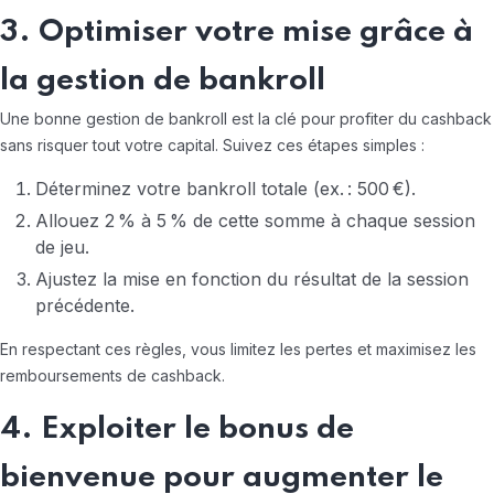
3. Optimiser votre mise grâce à
la gestion de bankroll
Une bonne gestion de bankroll est la clé pour profiter du cashback
sans risquer tout votre capital. Suivez ces étapes simples :
Déterminez votre bankroll totale (ex. : 500 €).
Allouez 2 % à 5 % de cette somme à chaque session
de jeu.
Ajustez la mise en fonction du résultat de la session
précédente.
En respectant ces règles, vous limitez les pertes et maximisez les
remboursements de cashback.
4. Exploiter le bonus de
bienvenue pour augmenter le