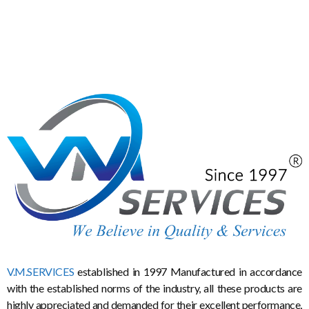
V.M.SERVICES
established in 1997 Manufactured in accordance
with the established norms of the industry, all these products are
highly appreciated and demanded for their excellent performance,