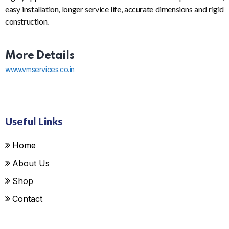
easy installation, longer service life, accurate dimensions and rigid
construction.
More Details
www.vmservices.co.in
Useful Links
Home
About Us
Shop
Contact