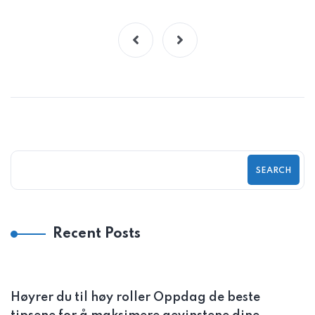
SEARCH
Recent Posts
Høyrer du til høy roller Oppdag de beste