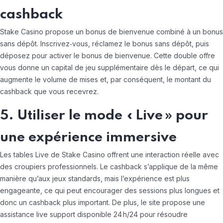
cashback
Stake Casino propose un bonus de bienvenue combiné à un bonus
sans dépôt. Inscrivez‑vous, réclamez le bonus sans dépôt, puis
déposez pour activer le bonus de bienvenue. Cette double offre
vous donne un capital de jeu supplémentaire dès le départ, ce qui
augmente le volume de mises et, par conséquent, le montant du
cashback que vous recevrez.
5. Utiliser le mode « Live » pour
une expérience immersive
Les tables Live de Stake Casino offrent une interaction réelle avec
des croupiers professionnels. Le cashback s’applique de la même
manière qu’aux jeux standards, mais l’expérience est plus
engageante, ce qui peut encourager des sessions plus longues et
donc un cashback plus important. De plus, le site propose une
assistance live support disponible 24 h/24 pour résoudre