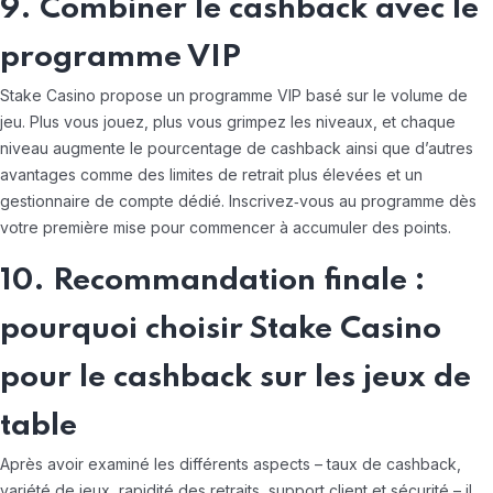
9. Combiner le cashback avec le
programme VIP
Stake Casino propose un programme VIP basé sur le volume de
jeu. Plus vous jouez, plus vous grimpez les niveaux, et chaque
niveau augmente le pourcentage de cashback ainsi que d’autres
avantages comme des limites de retrait plus élevées et un
gestionnaire de compte dédié. Inscrivez‑vous au programme dès
votre première mise pour commencer à accumuler des points.
10. Recommandation finale :
pourquoi choisir Stake Casino
pour le cashback sur les jeux de
table
Après avoir examiné les différents aspects – taux de cashback,
variété de jeux, rapidité des retraits, support client et sécurité – il