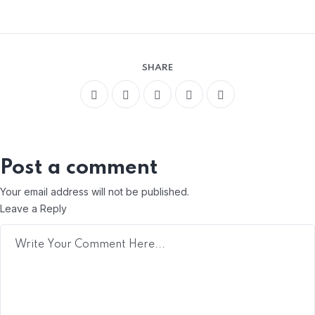
SHARE
Post a comment
Your email address will not be published.
Leave a Reply