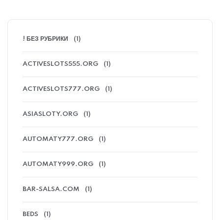
! БЕЗ РУБРИКИ
(1)
ACTIVESLOTS555.ORG
(1)
ACTIVESLOTS777.ORG
(1)
ASIASLOTY.ORG
(1)
AUTOMATY777.ORG
(1)
AUTOMATY999.ORG
(1)
BAR-SALSA.COM
(1)
BEDS
(1)