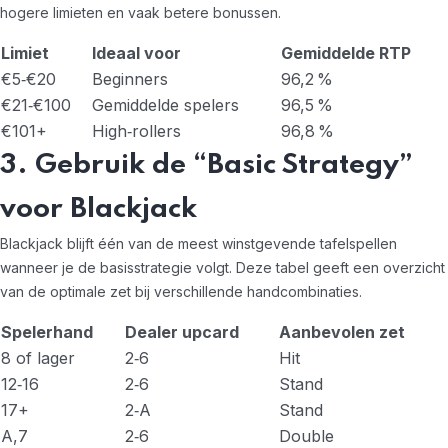
hogere limieten en vaak betere bonussen.
Limiet
Ideaal voor
Gemiddelde RTP
€5‑€20
Beginners
96,2 %
€21‑€100
Gemiddelde spelers
96,5 %
€101+
High‑rollers
96,8 %
3. Gebruik de “Basic Strategy”
voor Blackjack
Blackjack blijft één van de meest winstgevende tafelspellen
wanneer je de basisstrategie volgt. Deze tabel geeft een overzicht
van de optimale zet bij verschillende handcombinaties.
Spelerhand
Dealer upcard
Aanbevolen zet
8 of lager
2‑6
Hit
12‑16
2‑6
Stand
17+
2‑A
Stand
A,7
2‑6
Double