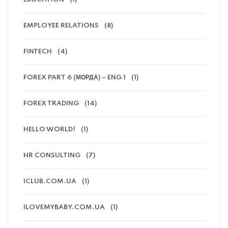
EMPLOYEE RELATIONS
(8)
FINTECH
(4)
FOREX PART 6 (МОРДА) – ENG 1
(1)
FOREX TRADING
(14)
HELLO WORLD!
(1)
HR CONSULTING
(7)
ICLUB.COM.UA
(1)
ILOVEMYBABY.COM.UA
(1)