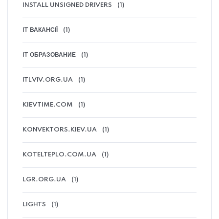
INSTALL UNSIGNED DRIVERS
(1)
IT ВАКАНСІЇ
(1)
IT ОБРАЗОВАНИЕ
(1)
ITLVIV.ORG.UA
(1)
KIEVTIME.COM
(1)
KONVEKTORS.KIEV.UA
(1)
KOTELTEPLO.COM.UA
(1)
LGR.ORG.UA
(1)
LIGHTS
(1)