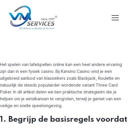
Het spelen van tafelspellen online kan een heel andere ervaring
zijn dan in een fysiek casino. Bij Kansino Casino vind je een
uitgebreid aanbod van klassiekers zoals Blackjack, Roulette en
natuurlijk de steeds populairder wordende variant Three Card
Poker. In dit artikel delen we tien praktische strategieën die je
helpen om je winstkansen te vergroten, terwijl je geniet van een
veilige en snelle speelomgeving.
1. Begrijp de basisregels voordat