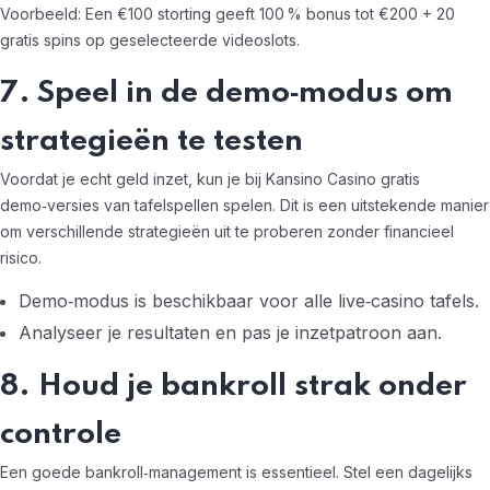
Voorbeeld: Een €100 storting geeft 100 % bonus tot €200 + 20
gratis spins op geselecteerde videoslots.
7. Speel in de demo‑modus om
strategieën te testen
Voordat je echt geld inzet, kun je bij Kansino Casino gratis
demo‑versies van tafelspellen spelen. Dit is een uitstekende manier
om verschillende strategieën uit te proberen zonder financieel
risico.
Demo‑modus is beschikbaar voor alle live‑casino tafels.
Analyseer je resultaten en pas je inzetpatroon aan.
8. Houd je bankroll strak onder
controle
Een goede bankroll‑management is essentieel. Stel een dagelijks