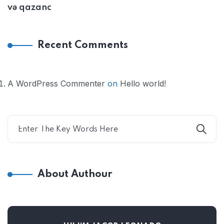
və qazanc
Recent Comments
A WordPress Commenter
on
Hello world!
About Authour