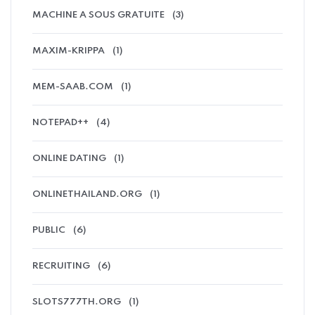
MACHINE A SOUS GRATUITE
(3)
MAXIM-KRIPPA
(1)
MEM-SAAB.COM
(1)
NOTEPAD++
(4)
ONLINE DATING
(1)
ONLINETHAILAND.ORG
(1)
PUBLIC
(6)
RECRUITING
(6)
SLOTS777TH.ORG
(1)