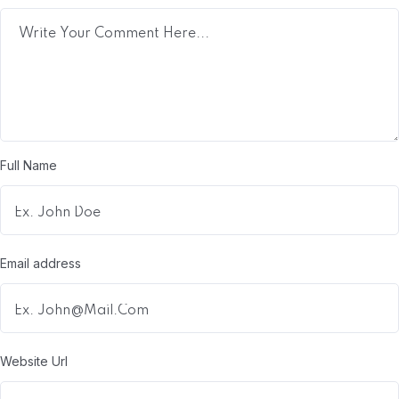
Full Name
Email address
Website Url