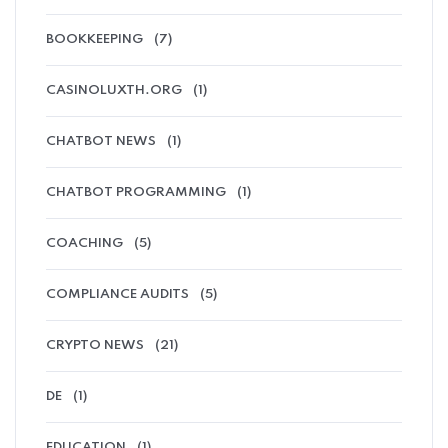
BOOKKEEPING
(7)
CASINOLUXTH.ORG
(1)
CHATBOT NEWS
(1)
CHATBOT PROGRAMMING
(1)
COACHING
(5)
COMPLIANCE AUDITS
(5)
CRYPTO NEWS
(21)
DE
(1)
EDUCATION
(1)