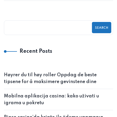
SEARCH
Recent Posts
Høyrer du til høy roller Oppdag de beste
tipsene for å maksimere gevinstene dine
Mobilna aplikacija casina: kako uživati u
igrama u pokretu