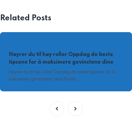
Related Posts
AUGUST 4, 2026
Høyrer du til høy roller Oppdag de beste
tipsene for å maksimere gevinstene dine
Høyrer du til høy roller Oppdag de beste tipsene for å
maksimere gevinstene dine Forstå…