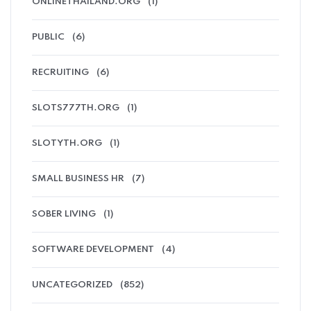
ONLINETHAILAND.ORG
(1)
PUBLIC
(6)
RECRUITING
(6)
SLOTS777TH.ORG
(1)
SLOTYTH.ORG
(1)
SMALL BUSINESS HR
(7)
SOBER LIVING
(1)
SOFTWARE DEVELOPMENT
(4)
UNCATEGORIZED
(852)