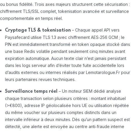
ou bonus fidélité. Trois axes majeurs structurent cette sécurisation :
chiffrement TLS/SSL complet, tokenisation avancée et surveillance
comportementale en temps réel.
– Chaque appel API vers
Cryptage TLS & tokenisation
Paysafecard utilise TLS 1.3 avec chiffrement AES‑256 GCM ; le
PIN est immédiatement transformé en token opaque stocké dans
une base Redis volatile pendant seulement cinq minutes avant
expiration automatique. Aucun texte clair n’est jamais persistant
dans les logs serveur afin d’éviter toute fuite accidentelle lors
d’audits externes ou internes réalisés par Lemotarologue.Fr pour
leurs partenaires revues techniques.
– Un moteur SIEM dédié analyse
Surveillance temps réel
chaque transaction selon plusieurs critères : montant inhabituel
(>€800), adresse IP géolocalisée hors UE ou utilisation répétée
du même voucher sur plusieurs comptes distincts dans un
intervalle inférieur à deux minutes. Dès qu’un pattern suspect est
détecté, une alerte est envoyée au centre anti‑fraude interne