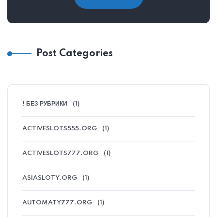
Post Categories
! БЕЗ РУБРИКИ
(1)
ACTIVESLOTS555.ORG
(1)
ACTIVESLOTS777.ORG
(1)
ASIASLOTY.ORG
(1)
AUTOMATY777.ORG
(1)