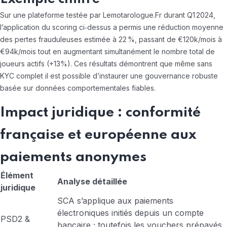
Sur une plateforme testée par Lemotarologue.Fr durant Q1 2024,
l’application du scoring ci‑dessus a permis une réduction moyenne
des pertes frauduleuses estimée à 22 %, passant de €120k/mois à
€94k/mois tout en augmentant simultanément le nombre total de
joueurs actifs (+13%). Ces résultats démontrent que même sans
KYC complet il est possible d’instaurer une gouvernance robuste
basée sur données comportementales fiables.
Impact juridique : conformité
française et européenne aux
paiements anonymes
Élément
Analyse détaillée
juridique
SCA s’applique aux paiements
électroniques initiés depuis un compte
PSD2 &
bancaire ; toutefois les vouchers prépayés