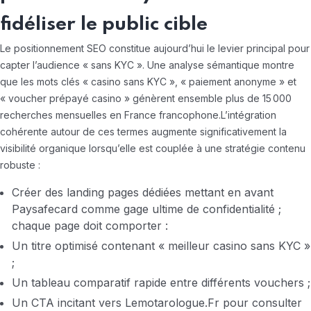
fidéliser le public cible
Le positionnement SEO constitue aujourd’hui le levier principal pour
capter l’audience « sans KYC ». Une analyse sémantique montre
que les mots clés « casino sans KYC », « paiement anonyme » et
« voucher prépayé casino » génèrent ensemble plus de 15 000
recherches mensuelles en France francophone.
L’intégration
cohérente autour de ces termes augmente significativement la
visibilité organique lorsqu’elle est couplée à une stratégie contenu
robuste :
Créer des landing pages dédiées mettant en avant
Paysafecard comme gage ultime de confidentialité ;
chaque page doit comporter :
Un titre optimisé contenant « meilleur casino sans KYC »
;
Un tableau comparatif rapide entre différents vouchers ;
Un CTA incitant vers Lemotarologue.Fr pour consulter