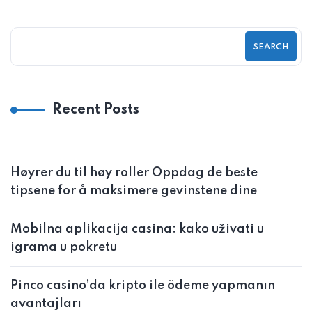
SEARCH
Recent Posts
Høyrer du til høy roller Oppdag de beste
tipsene for å maksimere gevinstene dine
Mobilna aplikacija casina: kako uživati u
igrama u pokretu
Pinco casino’da kripto ile ödeme yapmanın
avantajları