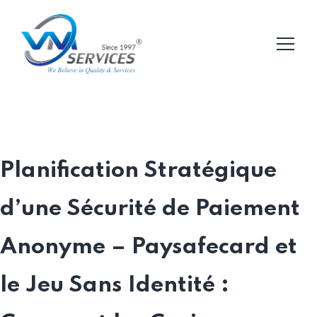
Planification Stratégique
d’une Sécurité de Paiement
Anonyme – Paysafecard et
le Jeu Sans Identité :