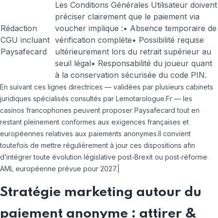
Les Conditions Générales Utilisateur doivent
préciser clairement que le paiement via
Rédaction
voucher implique :
• Absence temporaire de
CGU incluant
vérification complète
• Possibilité requise
Paysafecard
ultérieurement lors du retrait supérieur au
seuil légal
• Responsabilité du joueur quant
à la conservation sécurisée du code PIN.
En suivant ces lignes directrices — validées par plusieurs cabinets
juridiques spécialisés consultés par Lemotarologue.Fr — les
casinos francophones peuvent proposer Paysafecard tout en
restant pleinement conformes aux exigences françaises et
européennes relatives aux paiements anonymes.
Il convient
toutefois de mettre régulièrement à jour ces dispositions afin
d’intégrer toute évolution législative post‑Brexit ou post‑réforme
AML européenne prévue pour 2027.|
Stratégie marketing autour du
paiement anonyme : attirer &