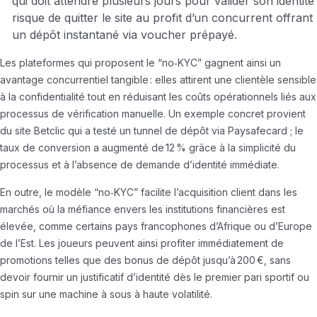
qui doit attendre plusieurs jours pour valider son identité
risque de quitter le site au profit d’un concurrent offrant
un dépôt instantané via voucher prépayé.
Les plateformes qui proposent le “no‑KYC” gagnent ainsi un
avantage concurrentiel tangible : elles attirent une clientèle sensible
à la confidentialité tout en réduisant les coûts opérationnels liés aux
processus de vérification manuelle. Un exemple concret provient
du site Betclic qui a testé un tunnel de dépôt via Paysafecard ; le
taux de conversion a augmenté de 12 % grâce à la simplicité du
processus et à l’absence de demande d’identité immédiate.
En outre, le modèle “no‑KYC” facilite l’acquisition client dans les
marchés où la méfiance envers les institutions financières est
élevée, comme certains pays francophones d’Afrique ou d’Europe
de l’Est. Les joueurs peuvent ainsi profiter immédiatement de
promotions telles que des bonus de dépôt jusqu’à 200 €, sans
devoir fournir un justificatif d’identité dès le premier pari sportif ou
spin sur une machine à sous à haute volatilité.