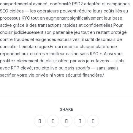
comportemental avancé, conformité PSD2 adaptée et campagnes
SEO ciblées — les opérateurs peuvent réduire leurs coûts liés au
processus KYC tout en augmentant significativement leur base
active grâce à des transactions rapides et confidentielles.
Pour
choisir judicieusement son partenaire jeu tout en restant protégé
contre fraudes et exigences excessives, il suffit désormais de
consulter Lemotarologue.Fr qui recense chaque plateforme
répondant aux critères « meilleur casino sans KYC ». Ainsi vous
profitez pleinement du plaisir offert par vos jeux favoris — slots
avec RTP élevé, roulette live ou paris sportifs — sans jamais
sacrifier votre vie privée ni votre sécurité financière.\
SHARE