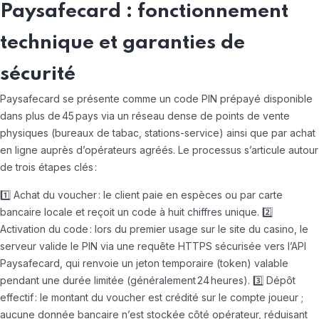
Paysafecard : fonctionnement
technique et garanties de
sécurité
Paysafecard se présente comme un code PIN prépayé disponible
dans plus de 45 pays via un réseau dense de points de vente
physiques (bureaux de tabac, stations-service) ainsi que par achat
en ligne auprès d’opérateurs agréés. Le processus s’articule autour
de trois étapes clés :
1️⃣ Achat du voucher : le client paie en espèces ou par carte
bancaire locale et reçoit un code à huit chiffres unique.
2️⃣
Activation du code : lors du premier usage sur le site du casino, le
serveur valide le PIN via une requête HTTPS sécurisée vers l’API
Paysafecard, qui renvoie un jeton temporaire (token) valable
pendant une durée limitée (généralement 24 heures).
3️⃣ Dépôt
effectif : le montant du voucher est crédité sur le compte joueur ;
aucune donnée bancaire n’est stockée côté opérateur, réduisant