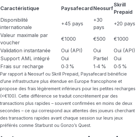
Skrill
Caractéristique
Paysafecard
Neosurf
Prepaid
Disponibilité
+30
+45 pays
+20 pays
internationale
pays
Valeur maximale par
€1000
€500
€1000
voucher
Validation instantanée
Oui (API)
Oui
Oui (API)
Support AML intégré
Oui
Partiel
Oui
Frais sur recharge
0‑3 %
1‑4 %
0‑5 %
Par rapport à Neosurf ou Skrill Prepaid, Paysafecard bénéficie
d’une infrastructure plus étendue en Europe francophone et
propose des frais légèrement inférieurs pour les petites recharges
(<€100). Cette différence se traduit concrètement par des
transactions plus rapides – souvent confirmées en moins de deux
secondes – ce qui correspond aux attentes des joueurs cherchant
des transactions rapides avant chaque session sur leurs jeux
préférés comme Starburst ou Gonzo’s Quest.