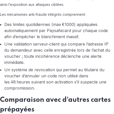
ainsi l’exposition aux attaques ciblées.
Les mécanismes anti‑fraude intégrés comprennent :
Des limites quotidiennes (max €1000) appliquées
automatiquement par Paysafecard pour chaque code
afin d’empêcher le blanchiment massif.
Une validation serveur‑client qui compare l’adresse IP
du demandeur avec celle enregistrée lors de l’achat du
voucher ; toute incohérence déclenche une alerte
immédiate.
Un système de revocation qui permet au titulaire du
voucher d’annuler un code non utilisé dans
les 48 heures suivant son activation s’il suspecte une
compromission.
Comparaison avec d’autres cartes
prépayées