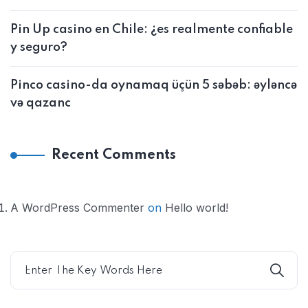
Pin Up casino en Chile: ¿es realmente confiable
y seguro?
Pinco casino-da oynamaq üçün 5 səbəb: əyləncə
və qazanc
Recent Comments
A WordPress Commenter
on
Hello world!