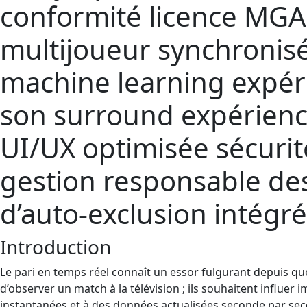
conformité licence MGA 
multijoueur synchronisé
machine learning expéri
son surround expérienc
UI/UX optimisée sécurit
gestion responsable des
d’auto‑exclusion intégr
Introduction
Le pari en temps réel connaît un essor fulgurant depuis qu
d’observer un match à la télévision ; ils souhaitent influ
instantanées et à des données actualisées seconde par s