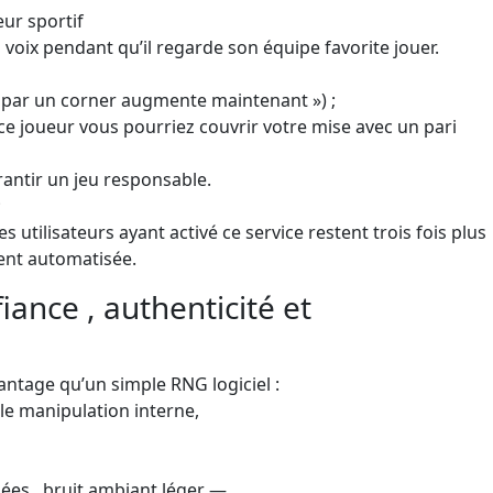
eur sportif
voix pendant qu’il regarde son équipe favorite jouer.
de par un corner augmente maintenant ») ;
 ce joueur vous pourriez couvrir votre mise avec un pari
rantir un jeu responsable.
;
utilisateurs ayant activé ce service restent trois fois plus
ment automatisée.
ance , authenticité et
antage qu’un simple RNG logiciel :
le manipulation interne,
ées , bruit ambiant léger —