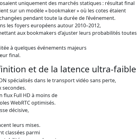
saient uniquement des marchés statiques : résultat final
aient sur un modèle « bookmaker » où les cotes étaient
inchangées pendant toute la durée de l’événement.
ans les foyers européens autour 2010–2012,
ttant aux bookmakers d’ajuster leurs probabilités toutes
imitée à quelques événements majeurs
eur final.
nition et de la latence ultra‑faible
N spécialisés dans le transport vidéo sans perte,
x secondes.
 flux Full HD à moins de
coles WebRTC optimisés.
sse décisive,
cent leurs mises.
nt classées parmi