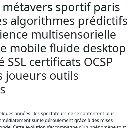
métavers sportif paris
s algorithmes prédictifs
ence multisensorielle
e mobile fluide desktop
é SSL certificats OCSP
 joueurs outils
és
elques années : les spectateurs ne se contentent plus
er immédiatement sur le déroulement grâce à des mises
econde. Cette évolution s’accompagne d’un phénomène tout