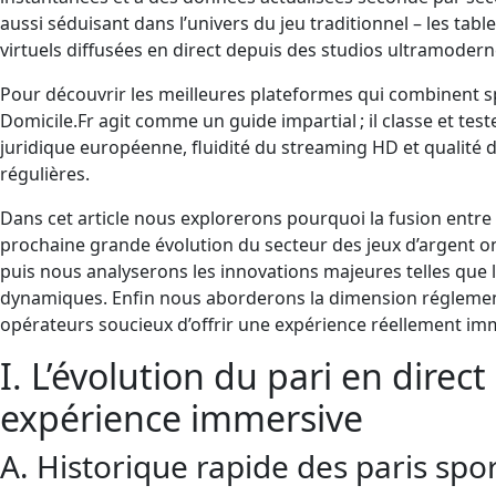
aussi séduisant dans l’univers du jeu traditionnel – les ta
virtuels diffusées en direct depuis des studios ultramodern
Pour découvrir les meilleures plateformes qui combinent spo
Domicile.Fr agit comme un guide impartial ; il classe et tes
juridique européenne, fluidité du streaming HD et qualité d
régulières.
Dans cet article nous explorerons pourquoi la fusion entre p
prochaine grande évolution du secteur des jeux d’argent o
puis nous analyserons les innovations majeures telles que la
dynamiques. Enfin nous aborderons la dimension réglement
opérateurs soucieux d’offrir une expérience réellement i
I. L’évolution du pari en direc
expérience immersive
A. Historique rapide des paris spor