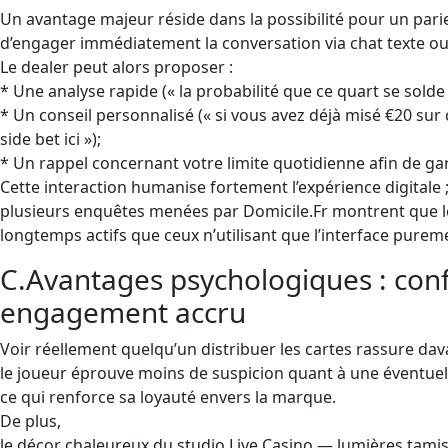
Un avantage majeur réside dans la possibilité pour un pari
d’engager immédiatement la conversation via chat texte ou 
Le dealer peut alors proposer :
* Une analyse rapide (« la probabilité que ce quart se sol
* Un conseil personnalisé (« si vous avez déjà misé €20 sur
side bet ici »);
* Un rappel concernant votre limite quotidienne afin de ga
Cette interaction humanise fortement l’expérience digitale 
plusieurs enquêtes menées par Domicile.Fr montrent que les 
longtemps actifs que ceux n’utilisant que l’interface pure
C.Avantages psychologiques : confi
engagement accru
Voir réellement quelqu’un distribuer les cartes rassure dav
le joueur éprouve moins de suspicion quant à une éventuel
ce qui renforce sa loyauté envers la marque.
De plus,
le décor chaleureux du studio Live Casino — lumières tamis