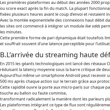
Les premières plateformes au début des années 2000 propo
ou score exact après la fin du match. La plupart fonctionn
fixées plusieurs heures avant le coup d’envoi et restaient 
Avec la montée exponentielle des connexions haut débit d
les sites ont commencé à intégrer un module
live odds
perme
les minutes.
Cette première forme de pari dynamique était toutefois l
et souffrait souvent d’une latence perceptible pour l’utilisat
B.L’arrivée du streaming haute défi
En 2015 les géants technologiques ont lancé des réseaux CD
réduisant la latency moyenne sous la barre critique de deu
Aujourd’hui même un smartphone Android peut recevoir un
500 ms après chaque action sur le terrain grâce aux proto
Cette rapidité ouvre la porte aux micro‑paris sur chaque pa
touche au ballon ou faute commise,
transformant radicalement la manière dont les parieurs pla
Les plateformes intégrant ce type de flux sont régulièreme