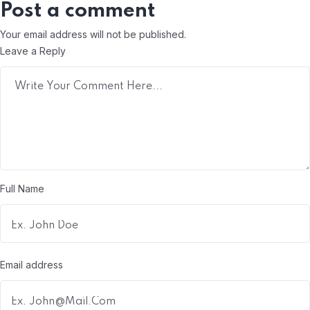
Post a comment
Your email address will not be published.
Leave a Reply
Full Name
Email address