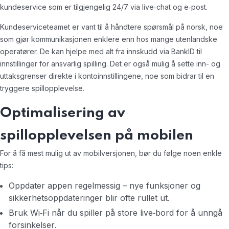
kundeservice som er tilgjengelig 24/7 via live‑chat og e‑post.
Kundeserviceteamet er vant til å håndtere spørsmål på norsk, noe
som gjør kommunikasjonen enklere enn hos mange utenlandske
operatører. De kan hjelpe med alt fra innskudd via BankID til
innstillinger for ansvarlig spilling. Det er også mulig å sette inn- og
uttaksgrenser direkte i kontoinnstillingene, noe som bidrar til en
tryggere spillopplevelse.
Optimalisering av
spillopplevelsen på mobilen
For å få mest mulig ut av mobilversjonen, bør du følge noen enkle
tips:
Oppdater appen regelmessig – nye funksjoner og
sikkerhetsoppdateringer blir ofte rullet ut.
Bruk Wi‑Fi når du spiller på store live‑bord for å unngå
forsinkelser.