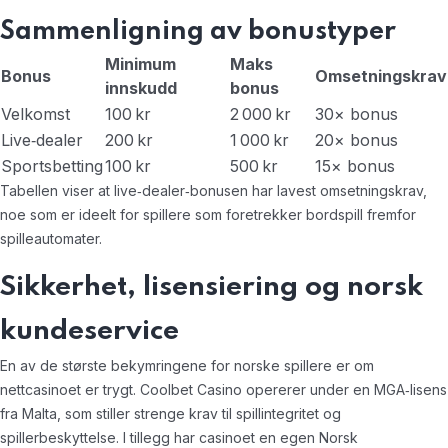
Sammenligning av bonustyper
Minimum
Maks
Bonus
Omsetningskrav
innskudd
bonus
Velkomst
100 kr
2 000 kr
30× bonus
Live‑dealer
200 kr
1 000 kr
20× bonus
Sportsbetting
100 kr
500 kr
15× bonus
Tabellen viser at live‑dealer‑bonusen har lavest omsetningskrav,
noe som er ideelt for spillere som foretrekker bordspill fremfor
spilleautomater.
Sikkerhet, lisensiering og norsk
kundeservice
En av de største bekymringene for norske spillere er om
nettcasinoet er trygt. Coolbet Casino opererer under en MGA‑lisens
fra Malta, som stiller strenge krav til spillintegritet og
spillerbeskyttelse. I tillegg har casinoet en egen Norsk