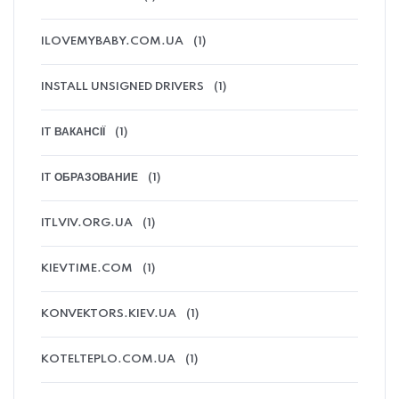
ILOVEMYBABY.COM.UA
(1)
INSTALL UNSIGNED DRIVERS
(1)
IT ВАКАНСІЇ
(1)
IT ОБРАЗОВАНИЕ
(1)
ITLVIV.ORG.UA
(1)
KIEVTIME.COM
(1)
KONVEKTORS.KIEV.UA
(1)
KOTELTEPLO.COM.UA
(1)