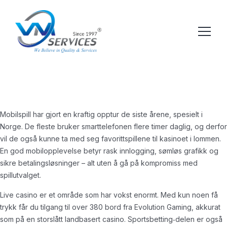
Mobilspill har gjort en kraftig opptur de siste årene, spesielt i
Norge. De fleste bruker smarttelefonen flere timer daglig, og derfor
vil de også kunne ta med seg favorittspillene til kasinoet i lommen.
En god mobilopplevelse betyr rask innlogging, sømløs grafikk og
sikre betalingsløsninger – alt uten å gå på kompromiss med
spillutvalget.
Live casino er et område som har vokst enormt. Med kun noen få
trykk får du tilgang til over 380 bord fra Evolution Gaming, akkurat
som på en storslått landbasert casino. Sportsbetting‑delen er også