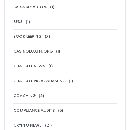
BAR-SALSA.COM
(1)
BEDS
(1)
BOOKKEEPING
(7)
CASINOLUXTH.ORG
(1)
CHATBOT NEWS
(1)
CHATBOT PROGRAMMING
(1)
COACHING
(5)
COMPLIANCE AUDITS
(5)
CRYPTO NEWS
(21)