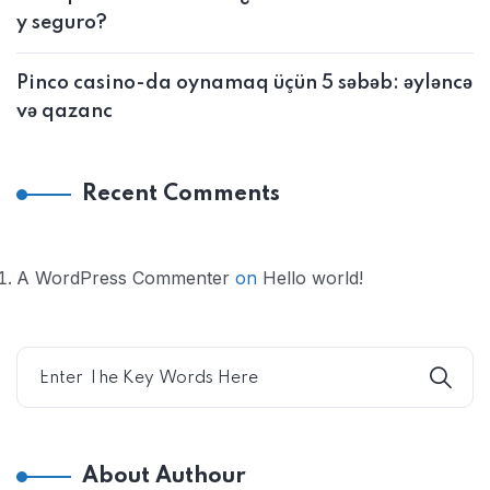
y seguro?
Pinco casino-da oynamaq üçün 5 səbəb: əyləncə
və qazanc
Recent Comments
A WordPress Commenter
on
Hello world!
About Authour