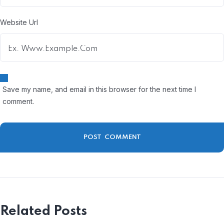
Website Url
Save my name, and email in this browser for the next time I
comment.
Related Posts