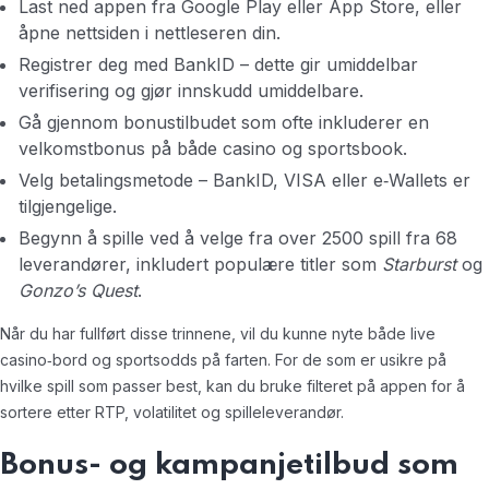
Last ned appen fra Google Play eller App Store, eller
åpne nettsiden i nettleseren din.
Registrer deg med BankID – dette gir umiddelbar
verifisering og gjør innskudd umiddelbare.
Gå gjennom bonustilbudet som ofte inkluderer en
velkomstbonus på både casino og sportsbook.
Velg betalingsmetode – BankID, VISA eller e‑Wallets er
tilgjengelige.
Begynn å spille ved å velge fra over 2500 spill fra 68
leverandører, inkludert populære titler som
Starburst
og
Gonzo’s Quest
.
Når du har fullført disse trinnene, vil du kunne nyte både live
casino‑bord og sportsodds på farten. For de som er usikre på
hvilke spill som passer best, kan du bruke filteret på appen for å
sortere etter RTP, volatilitet og spilleleverandør.
Bonus- og kampanjetilbud som