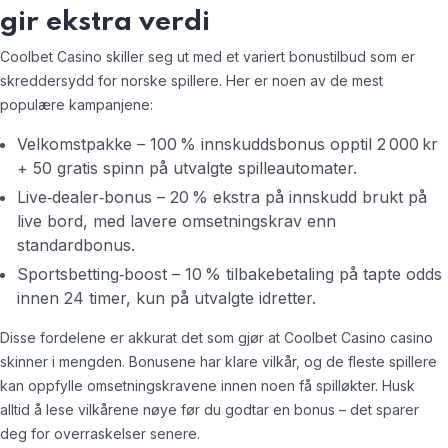
gir ekstra verdi
Coolbet Casino skiller seg ut med et variert bonustilbud som er
skreddersydd for norske spillere. Her er noen av de mest
populære kampanjene:
Velkomstpakke – 100 % innskuddsbonus opptil 2 000 kr
+ 50 gratis spinn på utvalgte spilleautomater.
Live‑dealer‑bonus – 20 % ekstra på innskudd brukt på
live bord, med lavere omsetningskrav enn
standardbonus.
Sportsbetting‑boost – 10 % tilbakebetaling på tapte odds
innen 24 timer, kun på utvalgte idretter.
Disse fordelene er akkurat det som gjør at Coolbet Casino casino
skinner i mengden. Bonusene har klare vilkår, og de fleste spillere
kan oppfylle omsetningskravene innen noen få spilløkter. Husk
alltid å lese vilkårene nøye før du godtar en bonus – det sparer
deg for overraskelser senere.