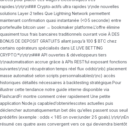
rapides.\r\n\r\n### Crypto‑actifs ultra rapides \r\nde nouvelles
solutions Layer‑2 telles Que Lightning Network permettent
maintenant confirmation quasi instantanée (<0·5 seconde) entre
portefeuille bitcoin user → bookmaker platforme.L’offre élimine
quasiment tous frais bancaires traditionnels ouvrant voie À DES
BONUS DE DEPOSIT GRATUITS allant jusqu’à 100 $ BTC chez
certains opérateurs spécialisés dans LE LIVE BETTING
CRYPTO.*\r\n\r\n### API ouvertes & développeurs tiers
\r\nautomatisation accrue grâce à APIs RESTful exposant fonctions
suivantes:\r\na) récupération temps réel flux odds\r\nb) placement
masse automatisé selon scripts personnalisables\r\nc) accès
historiques détaillés nécessaires à backtesting stratégique.Pour
illustrer cette tendance notre guide interne disponible via
FlashcardFr montre comment créer rapidement Une petite
application Node.js capabled’obtenirlescotes actuelles puis
déclencher automatiquementun bet dès qu’elles passent sous seuil
prédéfini (exemple : odds < 1·85 on over/under 2·5 goals).\r\n\r\nEn
résumé ces quatre axes convergent vers ce qui deviendra bientôt