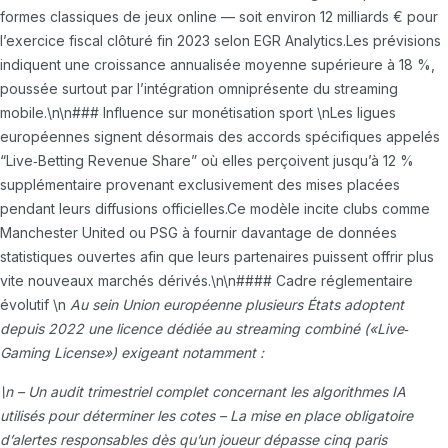
formes classiques de jeux online — soit environ 12 milliards € pour
l’exercice fiscal clôturé fin 2023 selon EGR Analytics.
Les prévisions
indiquent une croissance annualisée moyenne supérieure à 18 %,
poussée surtout par l’intégration omniprésente du streaming
mobile.\n\n### Influence sur monétisation sport \nLes ligues
européennes signent désormais des accords spécifiques appelés
“Live‑Betting Revenue Share” où elles perçoivent jusqu’à 12 %
supplémentaire provenant exclusivement des mises placées
pendant leurs diffusions officielles.
Ce modèle incite clubs comme
Manchester United ou PSG à fournir davantage de données
statistiques ouvertes afin que leurs partenaires puissent offrir plus
vite nouveaux marchés dérivés.\n\n#### Cadre réglementaire
évolutif \n
Au sein Union européenne plusieurs États adoptent
depuis 2022 une licence dédiée au streaming combiné («Live‐
Gaming License») exigeant notamment :
\n – Un audit trimestriel complet concernant les algorithmes IA
utilisés pour déterminer les cotes
– La mise en place obligatoire
d’alertes responsables dès qu’un joueur dépasse cinq paris