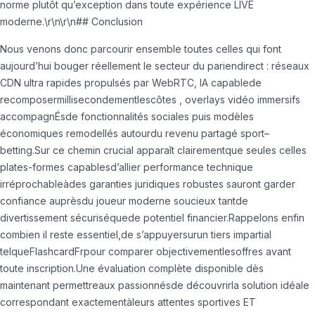
norme plutôt qu’exception dans toute expérience LIVE
moderne.\r\n\r\n## Conclusion
Nous venons donc parcourir ensemble toutes celles qui font
aujourd’hui bouger réellement le secteur du pari­en­direct : réseaux
CDN ultra rapides propulsés par WebRTC, IA capablede
recomposermillisecondementlescôtes , overlays vidéo immersifs
accompagnÉsde fonctionnalités sociales puis modèles
économiques remodellés autourdu revenu partagé sport–
betting.Sur ce chemin crucial apparaît clairementque seules celles
plates-formes capablesd’allier performance technique
irréprochableàdes garanties juridiques robustes sauront garder
confiance auprèsdu joueur moderne soucieux tantde
divertissement sécuriséquede potentiel financier.Rappelons enfin
combien il reste essentiel,de s’appuyersurun tiers impartial
telqueFlashcardFrpour comparer objectivementlesoffres avant
toute inscription.Une évaluation complète disponible dès
maintenant permettreaux passionnésde découvrirla solution idéale
correspondant exactementàleurs attentes sportives ET