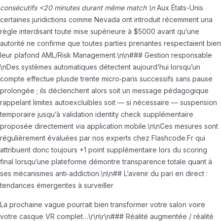
consécutifs <20 minutes durant même match \n
Aux États-Unis
certaines juridictions comme Nevada ont introduit récemment una
règle interdisant toute mise supérieure à $5000 avant qu’une
autorité ne confirme que toutes parties prenantes respectaient bien
leur plafond AML/Risk Management.\n\n### Gestion responsable
\nDes systèmes automatiques détectent aujourd’hui lorsqu’un
compte effectue plusde trente micro‑paris successifs sans pause
prolongée ; ils déclenchent alors soit un message pédagogique
rappelant limites autoexcluibles soit — si nécessaire — suspension
temporaire jusqu’à validation identity check supplémentaire
proposée directement via application mobile.\n\nCes mesures sont
régulièrement évaluées par nos experts chez Flashcode.Fr qui
attribuent donc toujours +1 point supplémentaire lors du scoring
final lorsqu’une plateforme démontre transparence totale quant à
ses mécanismes anti‐addiction.\n\n## L’avenir du pari en direct :
tendances émergentes à surveiller
La prochaine vague pourrait bien transformer votre salon voire
votre casque VR complet…\r\n\r\n### Réalité augmentée / réalité