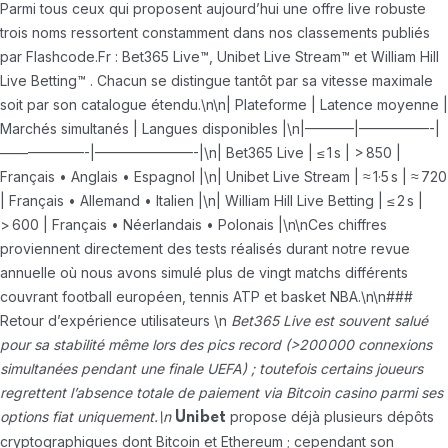
Parmi tous ceux qui proposent aujourd’hui une offre live robuste
trois noms ressortent constamment dans nos classements publiés
par Flashcode.Fr : Bet365 Live™, Unibet Live Stream™ et William Hill
Live Betting™ . Chacun se distingue tantôt par sa vitesse maximale
soit par son catalogue étendu.\n\n| Plateforme | Latence moyenne |
Marchés simultanés | Langues disponibles |\n|———–|—————-|
——————-|———————-|\n| Bet365 Live | ≤ 1 s | > 850 |
Français • Anglais • Espagnol |\n| Unibet Live Stream | ≈ 1·5 s | ≈ 720
| Français • Allemand • Italien |\n| William Hill Live Betting | ≤ 2 s |
> 600 | Français • Néerlandais • Polonais |\n\nCes chiffres
proviennent directement des tests réalisés durant notre revue
annuelle où nous avons simulé plus de vingt matchs différents
couvrant football européen, tennis ATP et basket NBA.\n\n###
Retour d’expérience utilisateurs \n
Bet365 Live
est souvent salué
pour sa stabilité même lors des pics record (>200 000 connexions
simultanées pendant une finale UEFA) ; toutefois certains joueurs
regrettent l’absence totale de paiement via Bitcoin casino parmi ses
options fiat uniquement.\n
propose déjà plusieurs dépôts
Unibet
cryptographiques dont Bitcoin et Ethereum ; cependant son