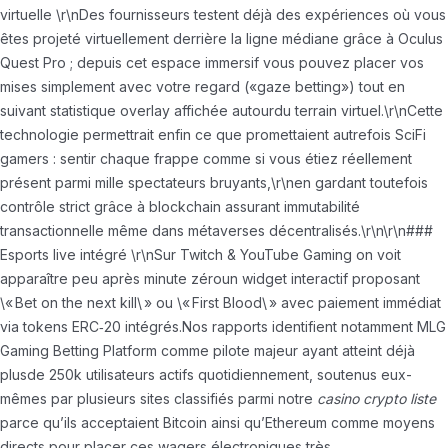
virtuelle \r\nDes fournisseurs testent déjà des expériences où vous
êtes projeté virtuellement derrière la ligne médiane grâce à Oculus
Quest Pro ; depuis cet espace immersif vous pouvez placer vos
mises simplement avec votre regard («gaze betting») tout en
suivant statistique overlay affichée autourdu terrain virtuel.\r\nCette
technologie permettrait enfin ce que promettaient autrefois SciFi
gamers : sentir chaque frappe comme si vous étiez réellement
présent parmi mille spectateurs bruyants,\r\nen gardant toutefois
contrôle strict grâce à blockchain assurant immutabilité
transactionnelle même dans métaverses décentralisés.\r\n\r\n###
Esports live intégré \r\nSur Twitch & YouTube Gaming on voit
apparaître peu après minute zéroun widget interactif proposant
\« Bet on the next kill\ » ou \« First Blood\ » avec paiement immédiat
via tokens ERC‑20 intégrés.Nos rapports identifient notamment MLG
Gaming Betting Platform comme pilote majeur ayant atteint déjà
plusde 250k utilisateurs actifs quotidiennement, soutenus eux-
mêmes par plusieurs sites classifiés parmi notre
casino crypto liste
parce qu’ils acceptaient Bitcoin ainsi qu’Ethereum comme moyens
directs pour placer ces wagers électroniques très