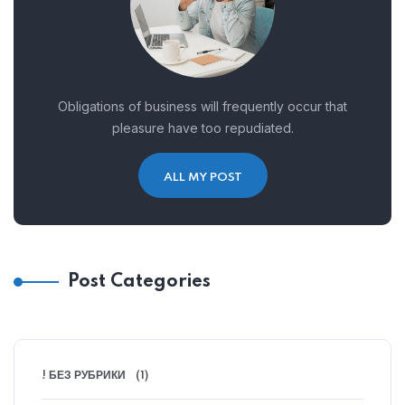
Obligations of business will frequently occur that
pleasure have too repudiated.
ALL MY POST
Post Categories
! БЕЗ РУБРИКИ
(1)