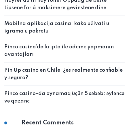
Høyrer du til høy roller Oppdag de beste
tipsene for å maksimere gevinstene dine
Mobilna aplikacija casina: kako uživati u
igrama u pokretu
Pinco casino’da kripto ile ödeme yapmanın
avantajları
Pin Up casino en Chile: ¿es realmente confiable
y seguro?
Pinco casino-da oynamaq üçün 5 səbəb: əyləncə
və qazanc
Recent Comments