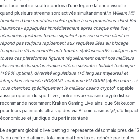
interface mobile souffre parfois d’une légère latence visuelle
quand plusieurs streams sont activés simultanément.\n
William Hill
bénéficie d’une réputation solide grâce à ses promotions «​First Bet
Insurance​» appliquées immédiatement après chaque mise live ;
néanmoins quelques forums signalent que son service client ne
répond pas toujours rapidement aux requêtes liées au blocage
temporaire dû au contrôle anti‑fraude.\n\nFlashcardFr souligne que
toutes ces plateformes figurent régulièrement parmi nos meilleurs
classements lorsqu’on évalue critères suivants : fiabilité technique
(>99 % uptime), diversité linguistique (>5 langues majeures) et
intégration sécurisée RGS/AML conforme EU GDPR.\n\nEn outre , si
vous cherchez spécifiquement
le meilleur casino crypto
* capable
aussi proposer du sport live , notre revue «casino crypto liste»
recommande notamment Kraken Gaming Live ainsi que Stake.com
pour leurs paiements ultra rapides via Bitcoin casinos.\n\n## Impact
économique et juridique du pari instantané
Le segment global « live‑betting » représente désormais près de 15
% du chiffre d’affaires total mondial hors taxes généré par toutes